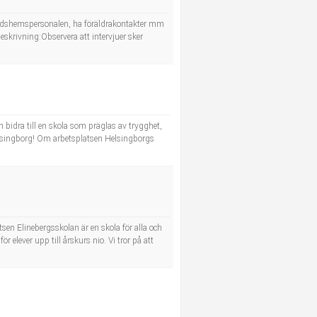
itidshemspersonalen, ha föräldrakontakter mm
eskrivning:Observera att intervjuer sker
 bidra till en skola som präglas av trygghet,
elsingborg! Om arbetsplatsen Helsingborgs
sen Elinebergsskolan är en skola för alla och
r elever upp till årskurs nio. Vi tror på att