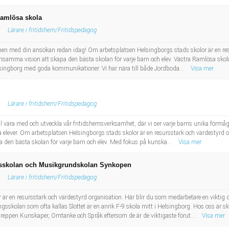
 Ramlösa skola
Lärare i fritidshem/Fritidspedagog
en med din ansökan redan idag! Om arbetsplatsen Helsingborgs stads skolor är en resu
samma vision att skapa den bästa skolan för varje barn och elev. Västra Ramlösa skola 
elsingborg med goda kommunikationer. Vi har nära till både Jordboda...
Visa mer
Lärare i fritidshem/Fritidspedagog
ll vara med och utveckla vår fritidshemsverksamhet, där vi ser varje barns unika förmåga
åra elever. Om arbetsplatsen Helsingborgs stads skolor är en resursstark och värdestyrd
 den bästa skolan för varje barn och elev. Med fokus på kunska...
Visa mer
ångsskolan och Musikgrundskolan Synkopen
Lärare i fritidshem/Fritidspedagog
är en resursstark och värdestyrd organisation. Här blir du som medarbetare en viktig
ångsskolan som ofta kallas Slottet är en anrik F-9 skola mitt i Helsingborg. Hos oss är s
greppen Kunskaper, Omtanke och Språk eftersom de är de viktigaste förut...
Visa mer