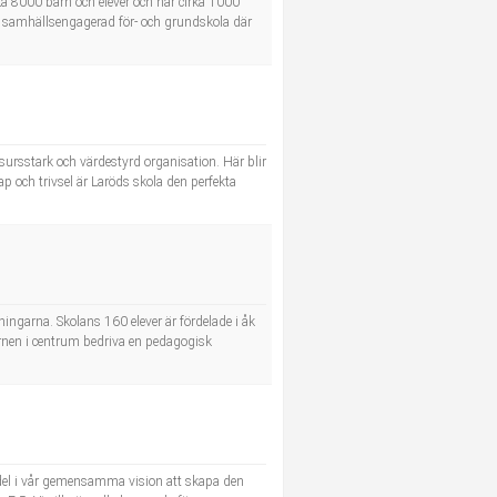
rka 8000 barn och elever och har cirka 1000
en samhällsengagerad för- och grundskola där
rsstark och värdestyrd organisation. Här blir
 och trivsel är Laröds skola den perfekta
ingarna. Skolans 160 elever är fördelade i åk
 barnen i centrum bedriva en pedagogisk
 del i vår gemensamma vision att skapa den