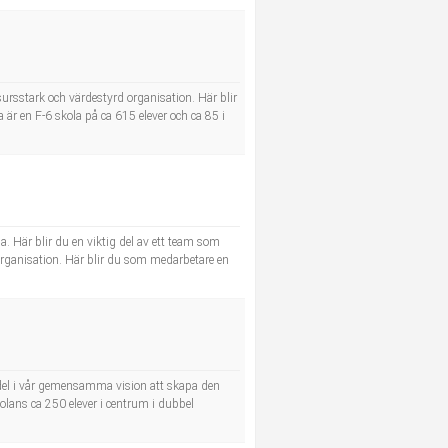
rsstark och värdestyrd organisation. Här blir
är en F-6 skola på ca 615 elever och ca 85 i
. Här blir du en viktig del av ett team som
 organisation. Här blir du som medarbetare en
 del i vår gemensamma vision att skapa den
kolans ca 250 elever i centrum i dubbel