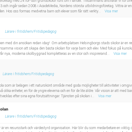
oleföretag med 24 för- och grundskolor runt om i landet. Tillsammans ansvarar vi för ci
993 och ingår sedan 2008 i AcadeMedia, Nordens största utbildningsföretag. Vittra är 
lden. Hos oss formas medvetna barn och elever som får rätt verkty...
Visa mer
Lärare i fritidshem/Fritidspedagog
en med din ansökan redan idag! Om arbetsplatsen Helsingborgs stads skolor är en resu
nsamma vision att skapa den bästa skolan för varje barn och elev. Med fokus på kunskap
. Vår nya, moderna skolbyggnad kompletteras av en stor och inspirerand...
Visa mer
Lärare i fritidshem/Fritidspedagog
a som är belägen i ett naturskönt område med goda möjligheter till aktiviteter i omgivn
å olika enheter, en för de yngre eleverna och en för de lite äldre. Vår vision är att med
tvecklas efter sina egna förutsättningar. Tjänsten på skolan i...
Visa mer
kolan
Lärare i fritidshem/Fritidspedagog
är en resursstark och värdestyrd organisation. Här blir du som medarbetare en viktig