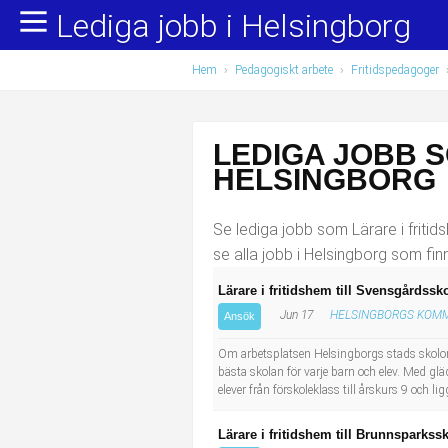
Lediga jobb i Helsingborg
Yrkesområden
Populära jobb
Hem
›
Pedagogiskt arbete
›
Fritidspedagoger
Administration, ekonomi, juridik
Undersköterska, hemtjänst och äldreboende
Bygg och anläggning
Städare/Lokalvårdare
LEDIGA JOBB S
Chefer och verksamhetsledare
Barnskötare
HELSINGBORG
Data/IT
Lärare i förskola/Förskollärare
Se lediga jobb som Lärare i fritid
se alla jobb i Helsingborg som fin
Försäljning, inköp, marknadsföring
Lagerarbetare
Lärare i fritidshem till Svensgårdssk
Jun 17
HELSINGBORGS KOM
Hantverksyrken
Bussförare/Busschaufför
Ansök
Om arbetsplatsen Helsingborgs stads skolor 
Hotell, restaurang, storhushåll
Elevassistent
bästa skolan för varje barn och elev. Med g
elever från förskoleklass till årskurs 9 och 
Hälso- och sjukvård
Personlig assistent
Lärare i fritidshem till Brunnsparkss