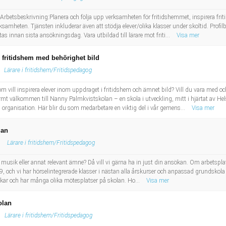
Arbetsbeskrivning:Planera och följa upp verksamheten för fritidshemmet, inspirera fr
samheten. Tjänsten inkluderar även att stödja elever/olika klasser under skoltid. Profilb
ttas innan sista ansökningsdag. Vara utbildad till lärare mot friti...
Visa mer
 fritidshem med behörighet bild
Lärare i fritidshem/Fritidspedagog
 vill inspirera elever inom uppdraget i fritidshem och ämnet bild? Vill du vara med och
mt välkommen till Nanny Palmkvistskolan – en skola i utveckling, mitt i hjärtat av H
d organisation. Här blir du som medarbetare en viktig del i vår gemens...
Visa mer
lan
Lärare i fritidshem/Fritidspedagog
 musik eller annat relevant ämne? Då vill vi gärna ha in just din ansökan. Om arbetsplat
-9, och vi har hörselintegrerade klasser i nästan alla årskurser och anpassad grundskola fö
ikar och har många olika mötesplatser på skolan. Ho...
Visa mer
olan
Lärare i fritidshem/Fritidspedagog