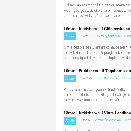
Två av våra stjärnor på fritids ska lämna o
Helsingborgs stads skolor är en resursstark
barn och elev. Holstagårdsskolan är en familjär
Lärare i fritidshem till Gläntanskolan
Dec 22
Helsingborgs kommun
Ansök
Om arbetsplatsen Gläntanskolan, belägen i Öd
förskoleklass till årskurs 9 präglas skolan a
lättillgänglig och trivsam arbetsplats. Med 
Lärare i Fritidshem till Tågaborgssk
Nov 27
Helsingborgs kommun
Ansök
Vill du vara med och göra skillnad? Välkomm
du som medarbetare en viktig del i vår geme
ca 600 elever från årskurs F-9. På vårt Friti
Lärare i fritidshem till Vittra Landb
Jan 6
Vittraskolorna AB
Lär
Ansök