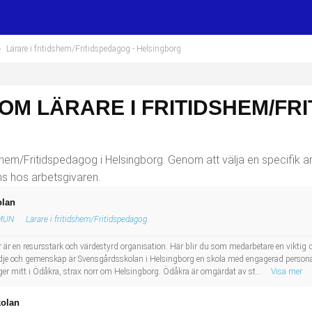
›
Lärare i fritidshem/Fritidspedagog
- Helsingborg
OM LÄRARE I FRITIDSHEM/FR
shem/Fritidspedagog i Helsingborg. Genom att välja en specifik a
ns hos arbetsgivaren.
olan
MUN
Lärare i fritidshem/Fritidspedagog
är en resursstark och värdestyrd organisation. Här blir du som medarbetare en viktig
lädje och gemenskap är Svensgårdsskolan i Helsingborg en skola med engagerad personal
ligger mitt i Ödåkra, strax norr om Helsingborg. Ödåkra är omgärdat av st...
Visa mer
kolan