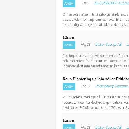
Jun 1
HELSINGBORGS KOMM
Ansök
Industriell tillverkning
Behandlingsassistent/Socialpedagog
Om arbetsplatsen Helsingborgs stads skolor 
Installation, drift, underhåll
Tandsköterska
bästa skolan för varje barn och elev. Brunnspa
föränderlig värld genom att skapa den bästa sko
Kropps- och skönhetsvård
Budbilsförare
Lärare
Maj 28
Dibber Sverige AB
L
Ansök
Kultur, media, design
Tidningsbud/Tidningsdistributör
Företagsbeskrivning: Välkommen till Dibber 
Militärt arbete
Lärare i fritidshem/Fritidspedagog
och implentera fritidshemmets läroplan i verk
löpande vilket innebär att tjänsten kan tillsä
Naturbruk
Taxiförare/Taxichaufför
Raus Planterings skola söker Friti
Feb 17
Helsingborgs kommun
Ansök
Naturvetenskapligt arbete
Läkarsekreterare/Vårdadmin/Medicinsk sekreterare
Vill du arbeta med oss på Raus Planterings 
resursstark och värdestyrd organisation. Här
Pedagogiskt arbete
Lastbilsförare m.fl.
skola är en F-6 skola med cirka 170 elever. 
Sanering och renhållning
Fastighetsskötare
Lärare
Maj 28
Dibber Sverige AB
L
Ansök