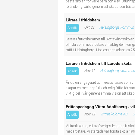
bästa skolan för varje barn och elev. Brunnspa
föränderlig värld genom att skapa den bästa sko
Lärare i fritidshem
Okt 28
Helsingborgs kommun
Ansök
Lärare i fritidshemmet till Slottsvångsskol
blir du som medarbetare en viktig del i vår 
mitt i Helsingborg. Hos oss är skolans ca 250
Lärare i fritidshem till Laröds skola
Nov 12
Helsingborgs kommun
Ansök
Är du en engagerad och kreativ lärare som vi
skapar en meningsfull och rolig fritid för v
viktig del i vår gemensamma vision att skapa
Fritidspedagog Vittra Adolfsberg - vi
Nov 12
Vittraskolorna AB
L
Ansök
Vittraskolorna, ett av Sveriges ledande frisk
medarbetare. Vi startade vår första skola 1