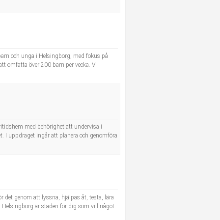
 barn och unga i Helsingborg, med fokus på
att omfatta över 200 barn per vecka. Vi
ritidshem med behörighet att undervisa i
. I uppdraget ingår att planera och genomföra
gör det genom att lyssna, hjälpas åt, testa, lära
ör Helsingborg är staden för dig som vill något.