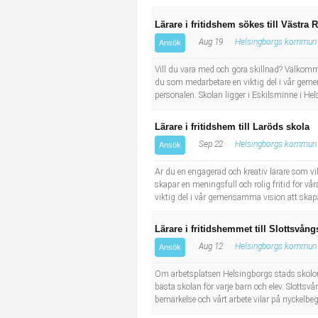
Lärare i fritidshem sökes till Västra
Aug 19
Helsingborgs kommun
Ansök
Vill du vara med och göra skillnad? Välkomm
du som medarbetare en viktig del i vår gemen
personalen. Skolan ligger i Eskilsminne i H
Lärare i fritidshem till Laröds skola
Sep 22
Helsingborgs kommun
Ansök
Är du en engagerad och kreativ lärare som vi
skapar en meningsfull och rolig fritid för v
viktig del i vår gemensamma vision att skapa
Lärare i fritidshemmet till Slottsv
Aug 12
Helsingborgs kommun
Ansök
Om arbetsplatsen Helsingborgs stads skolor 
bästa skolan för varje barn och elev. Slottsv
bemärkelse och vårt arbete vilar på nyckelbe