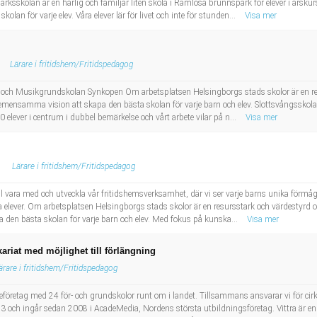
rksskolan är en härlig och familjär liten skola i Ramlösa brunnspark för elever i årskurs 
lan för varje elev. Våra elever lär för livet och inte för stunden...
Visa mer
Lärare i fritidshem/Fritidspedagog
an och Musikgrundskolan Synkopen Om arbetsplatsen Helsingborgs stads skolor är en re
gemensamma vision att skapa den bästa skolan för varje barn och elev. Slottsvångsskolan 
 elever i centrum i dubbel bemärkelse och vårt arbete vilar på n...
Visa mer
Lärare i fritidshem/Fritidspedagog
ll vara med och utveckla vår fritidshemsverksamhet, där vi ser varje barns unika förmåga
åra elever. Om arbetsplatsen Helsingborgs stads skolor är en resursstark och värdestyrd
 den bästa skolan för varje barn och elev. Med fokus på kunska...
Visa mer
kariat med möjlighet till förlängning
ärare i fritidshem/Fritidspedagog
oleföretag med 24 för- och grundskolor runt om i landet. Tillsammans ansvarar vi för ci
993 och ingår sedan 2008 i AcadeMedia, Nordens största utbildningsföretag. Vittra är 