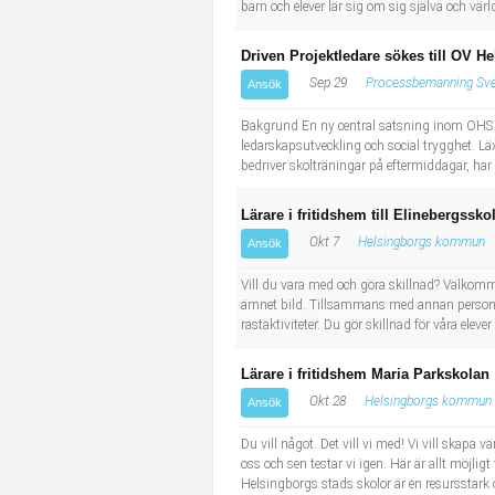
barn och elever lär sig om sig själva och vär
Driven Projektledare sökes till OV H
Sep 29
Processbemanning Sv
Ansök
Bakgrund En ny central satsning inom OHS är
ledarskapsutveckling och social trygghet. Lä
bedriver skolträningar på eftermiddagar, har 
Lärare i fritidshem till Elinebergssko
Okt 7
Helsingborgs kommun
Ansök
Vill du vara med och göra skillnad? Välkomm
ämnet bild. Tillsammans med annan personal 
rastaktiviteter. Du gör skillnad för våra elev
Lärare i fritidshem Maria Parkskolan
Okt 28
Helsingborgs kommun
Ansök
Du vill något. Det vill vi med! Vi vill skapa v
oss och sen testar vi igen. Här är allt möjlig
Helsingborgs stads skolor är en resursstark 