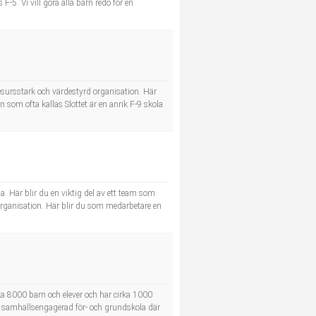
F-5. Vi vill göra alla barn redo för en
sursstark och värdestyrd organisation. Här
som ofta kallas Slottet är en anrik F-9 skola
. Här blir du en viktig del av ett team som
 organisation. Här blir du som medarbetare en
rka 8000 barn och elever och har cirka 1000
en samhällsengagerad för- och grundskola där