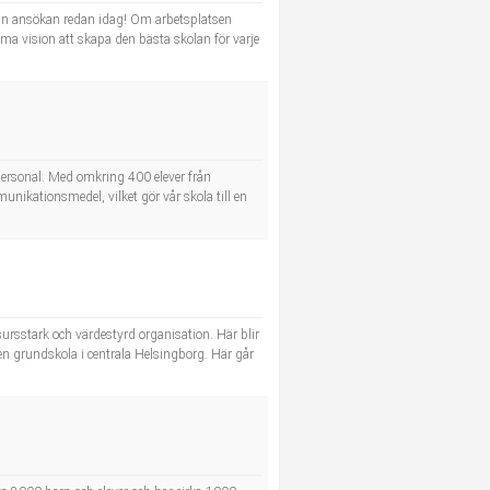
 din ansökan redan idag! Om arbetsplatsen
ma vision att skapa den bästa skolan för varje
 personal. Med omkring 400 elever från
unikationsmedel, vilket gör vår skola till en
rsstark och värdestyrd organisation. Här blir
en grundskola i centrala Helsingborg. Här går