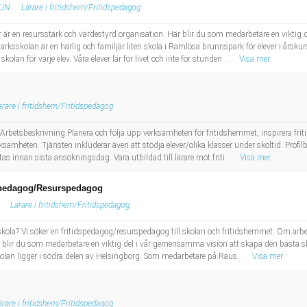
UN
Lärare i fritidshem/Fritidspedagog
är en resursstark och värdestyrd organisation. Här blir du som medarbetare en viktig
rksskolan är en härlig och familjär liten skola i Ramlösa brunnspark för elever i årskurs 
lan för varje elev. Våra elever lär för livet och inte för stunden ...
Visa mer
ärare i fritidshem/Fritidspedagog
Arbetsbeskrivning:Planera och följa upp verksamheten för fritidshemmet, inspirera fr
samheten. Tjänsten inkluderar även att stödja elever/olika klasser under skoltid. Profilb
ttas innan sista ansökningsdag. Vara utbildad till lärare mot friti...
Visa mer
dspedagog/Resurspedagog
Lärare i fritidshem/Fritidspedagog
skola? Vi söker en fritidspedagog/resurspedagog till skolan och fritidshemmet. Om arb
 blir du som medarbetare en viktig del i vår gemensamma vision att skapa den bästa sko
Skolan ligger i södra delen av Helsingborg. Som medarbetare på Raus...
Visa mer
ärare i fritidshem/Fritidspedagog