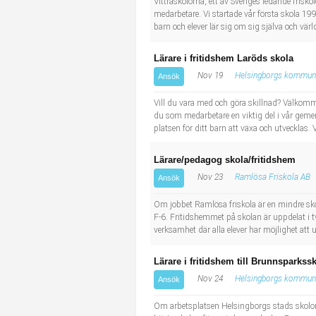
Vittraskolorna, ett av Sveriges ledande frisk
medarbetare. Vi startade vår första skola 1
barn och elever lär sig om sig själva och vär
Lärare i fritidshem Laröds skola
Nov 19
Helsingborgs kommun
Ansök
Vill du vara med och göra skillnad? Välkomm
du som medarbetare en viktig del i vår geme
platsen för ditt barn att växa och utvecklas
Lärare/pedagog skola/fritidshem
Nov 23
Ramlösa Friskola AB
Ansök
Om jobbet Ramlösa friskola är en mindre skol
F-6. Fritidshemmet på skolan är uppdelat i tv
verksamhet där alla elever har möjlighet att u
Lärare i fritidshem till Brunnsparkss
Nov 24
Helsingborgs kommun
Ansök
Om arbetsplatsen Helsingborgs stads skolor 