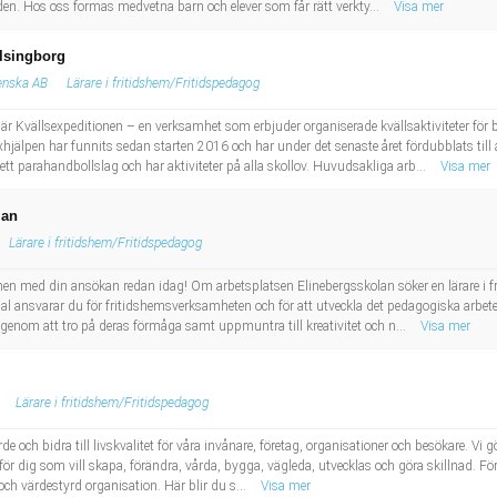
lden. Hos oss formas medvetna barn och elever som får rätt verkty...
Visa mer
elsingborg
enska AB
Lärare i fritidshem/Fritidspedagog
 Kvällsexpeditionen – en verksamhet som erbjuder organiserade kvällsaktiviteter för
xhjälpen har funnits sedan starten 2016 och har under det senaste året fördubblats till 
ett parahandbollslag och har aktiviteter på alla skollov. Huvudsakliga arb...
Visa mer
lan
Lärare i fritidshem/Fritidspedagog
en med din ansökan redan idag! Om arbetsplatsen Elinebergsskolan söker en lärare i f
ansvarar du för fritidshemsverksamheten och för att utveckla det pedagogiska arbetet
er genom att tro på deras förmåga samt uppmuntra till kreativitet och n...
Visa mer
Lärare i fritidshem/Fritidspedagog
ärde och bidra till livskvalitet för våra invånare, företag, organisationer och besökare. Vi 
t för dig som vill skapa, förändra, vårda, bygga, vägleda, utvecklas och göra skillnad. F
och värdestyrd organisation. Här blir du s...
Visa mer