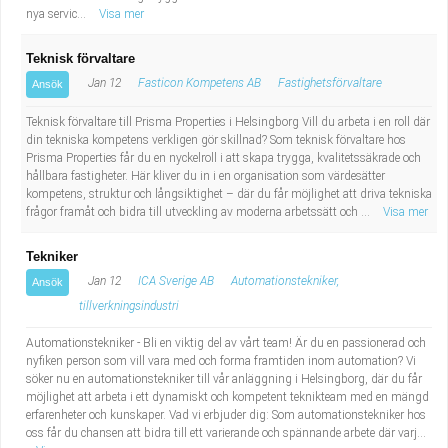
nya servic...
Visa mer
Teknisk förvaltare
Jan 12
Fasticon Kompetens AB
Fastighetsförvaltare
Ansök
Teknisk förvaltare till Prisma Properties i Helsingborg Vill du arbeta i en roll där
din tekniska kompetens verkligen gör skillnad? Som teknisk förvaltare hos
Prisma Properties får du en nyckelroll i att skapa trygga, kvalitetssäkrade och
hållbara fastigheter. Här kliver du in i en organisation som värdesätter
kompetens, struktur och långsiktighet – där du får möjlighet att driva tekniska
frågor framåt och bidra till utveckling av moderna arbetssätt och ...
Visa mer
Tekniker
Jan 12
ICA Sverige AB
Automationstekniker,
Ansök
tillverkningsindustri
Automationstekniker - Bli en viktig del av vårt team! Är du en passionerad och
nyfiken person som vill vara med och forma framtiden inom automation? Vi
söker nu en automationstekniker till vår anläggning i Helsingborg, där du får
möjlighet att arbeta i ett dynamiskt och kompetent teknikteam med en mängd
erfarenheter och kunskaper. Vad vi erbjuder dig: Som automationstekniker hos
oss får du chansen att bidra till ett varierande och spännande arbete där varj...