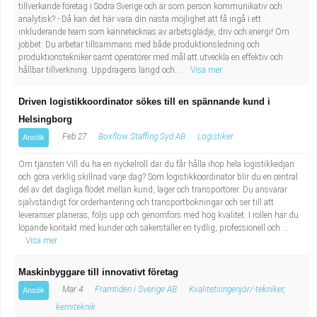
tillverkande företag i Södra Sverige och är som person kommunikativ och
analytisk? - Då kan det här vara din nästa möjlighet att få ingå i ett
inkluderande team som kännetecknas av arbetsglädje, driv och energi! Om
jobbet: Du arbetar tillsammans med både produktionsledning och
produktionstekniker samt operatörer med mål att utveckla en effektiv och
hållbar tillverkning. Uppdragens längd och...
Visa mer
Driven logistikkoordinator sökes till en spännande kund i
Helsingborg
Feb 27
Boxflow Staffing Syd AB
Logistiker
Ansök
Om tjänsten Vill du ha en nyckelroll där du får hålla ihop hela logistikkedjan
och göra verklig skillnad varje dag? Som logistikkoordinator blir du en central
del av det dagliga flödet mellan kund, lager och transportörer. Du ansvarar
självständigt för orderhantering och transportbokningar och ser till att
leveranser planeras, följs upp och genomförs med hög kvalitet. I rollen har du
löpande kontakt med kunder och säkerställer en tydlig, professionell och ...
Visa mer
Maskinbyggare till innovativt företag
Mar 4
Framtiden i Sverige AB
Kvalitetsingenjör/-tekniker,
Ansök
kemiteknik