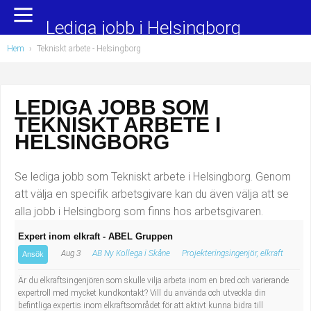
Yrkesområden
Populära jobb
Lediga jobb i Helsingborg
Hem
›
Tekniskt arbete
- Helsingborg
Administration, ekonomi, juridik
Undersköterska, hemtjänst och äldreboende
Bygg och anläggning
Städare/Lokalvårdare
LEDIGA JOBB SOM
TEKNISKT ARBETE I
Chefer och verksamhetsledare
Barnskötare
HELSINGBORG
Data/IT
Lärare i förskola/Förskollärare
Se lediga jobb som Tekniskt arbete i Helsingborg. Genom
Försäljning, inköp, marknadsföring
Lagerarbetare
att välja en specifik arbetsgivare kan du även välja att se
alla jobb i Helsingborg som finns hos arbetsgivaren.
Hantverksyrken
Bussförare/Busschaufför
Expert inom elkraft - ABEL Gruppen
Aug 3
AB Ny Kollega i Skåne
Projekteringsingenjör, elkraft
Hotell, restaurang, storhushåll
Elevassistent
Ansök
Är du elkraftsingenjören som skulle vilja arbeta inom en bred och varierande
Hälso- och sjukvård
Personlig assistent
expertroll med mycket kundkontakt? Vill du använda och utveckla din
befintliga expertis inom elkraftsområdet för att aktivt kunna bidra till