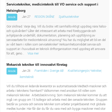
Servicetekniker, medicinteknik till VO service och support i
Helsingborg
Jan 27
REGION SKÅNE
Sjukhustekniker
Ansök
Gör skillnad. Varje dag. Vill du bidra i ett samhällsviktigt uppdrag nära hälso-
och sjukvården? Låter det intressant att arbeta med förebyggande och
avhjälpande underhåll, dokumentation, planering och uppföljning av
servicearbete för medicinteknisk utrusning? Nu har du möjlighet att bli en del
av vårt team i rollen som servicetekniker! Verksamhetsområdet service och
support är i huvudsak en teknisk driftorganisation med uppdrag att ansvara
för att, geno...
Visa mer
Mekanisk tekniker till innovativt företag
Jan 26
Framtiden i Sverige AB
Kvalitetsingenjör/-tekniker,
Ansök
kemiteknik
Vill du tillhöra en ledande leverantör av automatiserade Medtech-maskiner och
arbeta i teknikens framkant? Välkommen med ansökan till rollen som
mekanisk tekniker. Arbetsbeskrivning: Som mekanisk tekniker kommer du att
ingå i en grupp om 15 kollegor och arbeta med den senaste tekniken. Gruppen
består av juniora och seniora tekniker som arbetar projektbaserat mot globala
medtec kunder. Här får där du får du vara med och bygga maskiner med stor