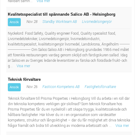
hållbart samh...
Visa mer
Kvalitetsspecialist till spännande Salico AB - Helsingborg
Nov 28
Standby Workteam AB
Livsmedelsingenjör
Ansök
Nyckelord: Food Safety, Quality engineer Food, Quality specialist food,
Livsmedelstekniker, Livsmedelsingenjör, livsmedelsindustri,
kvalitetstspecialist, kvalitetsingenjör livsmedel, Landskrona, Ängelholm -----------
------------------------- Om Salico Salico AB i Helsingborg grundades 1986 med målet
att förenkla restaurangers vardag genom sköljd och färdigskuren sallad. Idag
är Salico en av Sveriges ledande leverantörer av färska och förädlade frukt- och
g...
Visa mer
Teknisk förvaltare
Nov 26
Fasticon Kompetens AB
Fastighetsförvaltare
Ansök
Teknisk förvaltare till Prisma Properties i Helsingborg Vill du arbeta i en roll där
din tekniska kompetens verkligen gör skillnad? Som teknisk förvaltare hos
Prisma Properties får du en nyckelroll i att skapa trygga, kvalitetssäkrade och
hållbara fastigheter. Här kliver du in i en organisation som värdesätter
kompetens, struktur och långsiktighet – där du får möjlighet att driva tekniska
frågor framåt och bidra till utveckling av moderna arbetssätt och ...
Visa mer