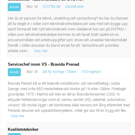
Nov 14
SYSTRA AB
Geotekniker
Ansök
Har du en passion för teknik, utveckling och samordning? Nu har du chansen
att ta steget in i rollen som tekniknätverksledare och vara med och bygga upp
samt forma ett helt nytt tekniknätverk inom Geoteknik hos oss på SYSTRA! I
rollen som tekniknätverksledare kommer du att ha ett brett spektrum av
ansvarsområden och arbetsuppgifter som driver och utvecklar teknikområdet
framåt. I rollen ansvarar du bland annat för att: Samordna och prioritera
arbetet inom...
Visa mer
Servicechef inom VS - Bravida Prenad
Nov 18
AB Ny Kollega i Skåne
VVS-ingenjör
Ansök
Bravida Prenad AB är ett ledande installations- och serviceföretag i södra
Sverige, med cirka 650 medarbetare och kontor på 16 orter i Skåne. Företaget
grundades 1975 i Malmö och blev en del av Bravida-koncernen 2003. Vi
erbjuder helhetslösningar inom el, värme, sanitet (VS), säkerhet, automation,
vitvaror. Vår styrka ligger i att kombinera lokal närvaro och lång erfarenhet med
Prenads resurser och specialistkompetens, vilket gör oss till en trygg och flex...
Visa mer
Kvalitetstekniker