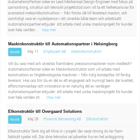
AutomationsPartner söker en Lead Mechanical Design Engineer med fokus på
Fastighetsskötare
Socialt arbete
samordning, struktur och tekniskt projektstöd som vill ta ett helhetsansvar för
avancerad mekanikkonstruktion – från första idé till levererad maskin, och
Informatör/Kommunikatör
Säkerhetsarbete
samtidigt vara en nyckelperson i att utveckla både team och arbetssätt.
Automationspartner erbjuder: Att arbeta med unika maskinprojekt för kunder
över hela världen...
Visa mer
Brevbärare
Tekniskt arbete
Maskinkonstruktör till Automationspartner i Helsingborg
Sjuksköterska, grundutbildad
Transport
Maj 11
Employant AB
Maskinkonstruktör
Ansök
Kock, storhushåll
Vill du vara med och utveckla framtidens precisionsmaskiner inom medtech?
AutomationsPartner söker en Maskinkonstruktör som vill arbeta med
konstruktion av högteknologiska maskiner – från tidig konceptfas till färdig
Undersköterska, vård- o specialavd. o mottagning
leverans. Hos oss blir du en del av ett engagerat och kunnigt team där kvalitet,
affärsmannaskap och innovation är en naturlig del av vardagen.
Automationspartner erbjuder: Att arbeta med unika maskinprojekt för kunder
Bibliotekarie
över hela världen At...
Visa mer
Administrativ assistent
Elkonstruktör till Overgaard Solutions
Maj 28
Prowork Bemanning AB
Elkonstruktör
Ansök
Lärare i gymnasiet
Elkonstruktör Tänk dig att kliva in i projekt där varje ritning du tar fram
faktiskt spelar roll. Där dina tekniska val påverkar hur en hel anläggning