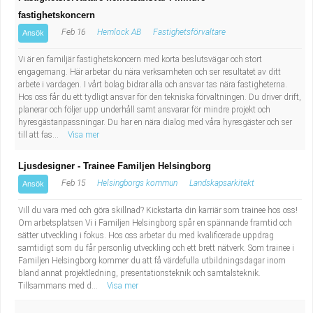
fastighetskoncern
Feb 16
Hemlock AB
Fastighetsförvaltare
Ansök
Vi är en familjär fastighetskoncern med korta beslutsvägar och stort
engagemang. Här arbetar du nära verksamheten och ser resultatet av ditt
arbete i vardagen. I vårt bolag bidrar alla och ansvar tas nära fastigheterna.
Hos oss får du ett tydligt ansvar för den tekniska förvaltningen. Du driver drift,
planerar och följer upp underhåll samt ansvarar för mindre projekt och
hyresgästanpassningar. Du har en nära dialog med våra hyresgäster och ser
till att fas...
Visa mer
Ljusdesigner - Trainee Familjen Helsingborg
Feb 15
Helsingborgs kommun
Landskapsarkitekt
Ansök
Vill du vara med och göra skillnad? Kickstarta din karriär som trainee hos oss!
Om arbetsplatsen Vi i Familjen Helsingborg spår en spännande framtid och
sätter utveckling i fokus. Hos oss arbetar du med kvalificerade uppdrag
samtidigt som du får personlig utveckling och ett brett nätverk. Som trainee i
Familjen Helsingborg kommer du att få värdefulla utbildningsdagar inom
bland annat projektledning, presentationsteknik och samtalsteknik.
Tillsammans med d...
Visa mer