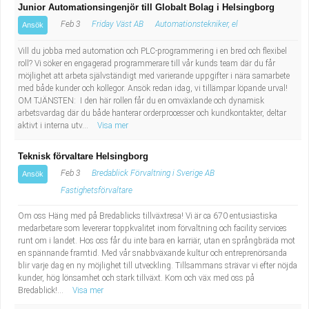
Junior Automationsingenjör till Globalt Bolag i Helsingborg
Feb 3
Friday Väst AB
Automationstekniker, el
Ansök
Vill du jobba med automation och PLC-programmering i en bred och flexibel
roll? Vi söker en engagerad programmerare till vår kunds team där du får
möjlighet att arbeta självständigt med varierande uppgifter i nära samarbete
med både kunder och kollegor. Ansök redan idag, vi tillämpar löpande urval!
OM TJÄNSTEN: I den här rollen får du en omväxlande och dynamisk
arbetsvardag där du både hanterar orderprocesser och kundkontakter, deltar
aktivt i interna utv...
Visa mer
Teknisk förvaltare Helsingborg
Feb 3
Bredablick Förvaltning i Sverige AB
Ansök
Fastighetsförvaltare
Om oss Häng med på Bredablicks tillväxtresa! Vi är ca 670 entusiastiska
medarbetare som levererar toppkvalitet inom förvaltning och facility services
runt om i landet. Hos oss får du inte bara en karriär, utan en språngbräda mot
en spännande framtid. Med vår snabbväxande kultur och entreprenörsanda
blir varje dag en ny möjlighet till utveckling. Tillsammans strävar vi efter nöjda
kunder, hög lönsamhet och stark tillväxt. Kom och väx med oss på
Bredablick!...
Visa mer