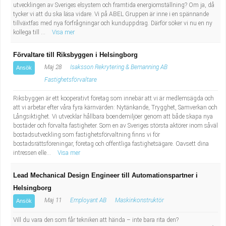
utvecklingen av Sveriges elsystem och framtida energiomställning? Om ja, då
Industriell tillverkning
Behandlingsassistent/Socialpedagog
tycker vi att du ska läsa vidare. Vi på ABEL Gruppen är inne i en spännande
tillväxtfas med nya förfrågningar och kunduppdrag. Därför söker vi nu en ny
kollega till ...
Visa mer
Installation, drift, underhåll
Tandsköterska
Förvaltare till Riksbyggen i Helsingborg
Kropps- och skönhetsvård
Budbilsförare
Maj 28
Isaksson Rekrytering & Bemanning AB
Ansök
Fastighetsförvaltare
Kultur, media, design
Tidningsbud/Tidningsdistributör
Riksbyggen är ett kooperativt företag som innebär att vi är medlemsägda och
Militärt arbete
Lärare i fritidshem/Fritidspedagog
att vi arbetar efter våra fyra kärnvärden: Nytänkande, Trygghet, Samverkan och
Långsiktighet. Vi utvecklar hållbara boendemiljöer genom att både skapa nya
bostäder och förvalta fastigheter. Som en av Sveriges största aktörer inom såväl
Naturbruk
Taxiförare/Taxichaufför
bostadsutveckling som fastighetsförvaltning finns vi för
bostadsrättsföreningar, företag och offentliga fastighetsägare. Oavsett dina
intressen elle...
Visa mer
Naturvetenskapligt arbete
Läkarsekreterare/Vårdadmin/Medicinsk
Lead Mechanical Design Engineer till Automationspartner i
sekreterare
Pedagogiskt arbete
Helsingborg
Maj 11
Employant AB
Maskinkonstruktör
Ansök
Lastbilsförare m.fl.
Sanering och renhållning
Vill du vara den som får tekniken att hända – inte bara rita den?