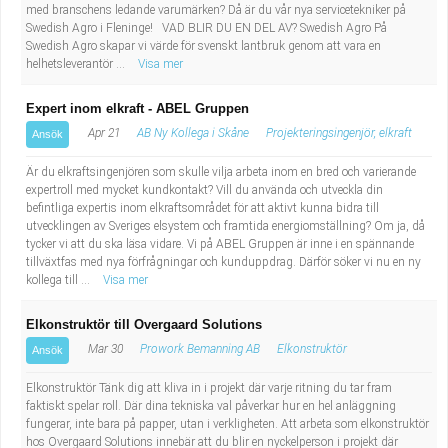
med branschens ledande varumärken? Då är du vår nya servicetekniker på
Swedish Agro i Fleninge! VAD BLIR DU EN DEL AV? Swedish Agro På
Swedish Agro skapar vi värde för svenskt lantbruk genom att vara en
helhetsleverantör ...
Visa mer
Expert inom elkraft - ABEL Gruppen
Apr 21
AB Ny Kollega i Skåne
Projekteringsingenjör, elkraft
Ansök
Är du elkraftsingenjören som skulle vilja arbeta inom en bred och varierande
expertroll med mycket kundkontakt? Vill du använda och utveckla din
befintliga expertis inom elkraftsområdet för att aktivt kunna bidra till
utvecklingen av Sveriges elsystem och framtida energiomställning? Om ja, då
tycker vi att du ska läsa vidare. Vi på ABEL Gruppen är inne i en spännande
tillväxtfas med nya förfrågningar och kunduppdrag. Därför söker vi nu en ny
kollega till ...
Visa mer
Elkonstruktör till Overgaard Solutions
Mar 30
Prowork Bemanning AB
Elkonstruktör
Ansök
Elkonstruktör Tänk dig att kliva in i projekt där varje ritning du tar fram
faktiskt spelar roll. Där dina tekniska val påverkar hur en hel anläggning
fungerar, inte bara på papper, utan i verkligheten. Att arbeta som elkonstruktör
hos Overgaard Solutions innebär att du blir en nyckelperson i projekt där