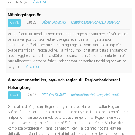
samhällsny...
Visa mer
Mätningsingenjör
Jan 22
Qflow Group AB
Mätningsingenjör/MBK-ingenjör
Ansök
Vill du fortsätta utvecklas som mätningsingenjör och vara med på vår resa att
befästa vår position som ett av Sveriges ledande mätningstekniska
konsultföretag? Vi söker nu en mätningsingenjör som kan stötta upp vår
ökade efterfrågan i region Skåne. Här får du möjlighet att arbeta självständigt,
med tryggheten att alltid ha stöd och resurser från vårt kompetenta team på
huvudkontoret. Vi tror på frihet under ansvar, personlig utveckling och att ha
roligt ti...
Visa mer
Automationstekniker, styr- och regler, till Regionfastigheter i
Helsingborg
Jan 16
REGION SKÅNE
Automationstekniker, elektronik
Ansök
Gör skillnad. Varje dag. Regionfastigheter utvecklar och förvaltar Region
Skånes fastigheter – med fokus på att skapa trygga, funktionella och hållbara
miljöer för invånare och medarbetare. Just nu genomför Region Skåne de
största investeringarna någonsin på Skånes sjukhusområden. Vi utvecklar
komplexa byggprojekt i känsliga vårdmiljöer – alltid med högsta krav på
driftsäkerhet. Samtidigt bygger vi ut infrastrukturen för kollektivtrafiken med