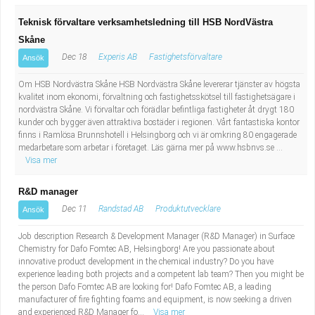
Teknisk förvaltare verksamhetsledning till HSB NordVästra
Skåne
Dec 18
Experis AB
Fastighetsförvaltare
Ansök
Om HSB Nordvästra Skåne HSB Nordvästra Skåne levererar tjänster av högsta
kvalitet inom ekonomi, förvaltning och fastighetsskötsel till fastighetsägare i
nordvästra Skåne. Vi förvaltar och förädlar befintliga fastigheter åt drygt 180
kunder och bygger även attraktiva bostäder i regionen. Vårt fantastiska kontor
finns i Ramlösa Brunnshotell i Helsingborg och vi är omkring 80 engagerade
medarbetare som arbetar i företaget. Läs gärna mer på www.hsbnvs.se ...
Visa mer
R&D manager
Dec 11
Randstad AB
Produktutvecklare
Ansök
Job description Research & Development Manager (R&D Manager) in Surface
Chemistry for Dafo Fomtec AB, Helsingborg! Are you passionate about
innovative product development in the chemical industry? Do you have
experience leading both projects and a competent lab team? Then you might be
the person Dafo Fomtec AB are looking for! Dafo Fomtec AB, a leading
manufacturer of fire fighting foams and equipment, is now seeking a driven
and experienced R&D Manager fo...
Visa mer