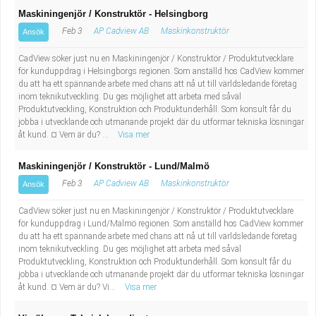
Maskiningenjör / Konstruktör - Helsingborg
Feb 3
AP Cadview AB
Maskinkonstruktör
Ansök
CadView söker just nu en Maskiningenjör / Konstruktör / Produktutvecklare
för kunduppdrag i Helsingborgs regionen. Som anställd hos CadView kommer
du att ha ett spännande arbete med chans att nå ut till världsledande företag
inom teknikutveckling. Du ges möjlighet att arbeta med såväl
Produktutveckling, Konstruktion och Produktunderhåll. Som konsult får du
jobba i utvecklande och utmanande projekt där du utformar tekniska lösningar
åt kund. ¤ Vem är du? ...
Visa mer
Maskiningenjör / Konstruktör - Lund/Malmö
Feb 3
AP Cadview AB
Maskinkonstruktör
Ansök
CadView söker just nu en Maskiningenjör / Konstruktör / Produktutvecklare
för kunduppdrag i Lund/Malmö regionen. Som anställd hos CadView kommer
du att ha ett spännande arbete med chans att nå ut till världsledande företag
inom teknikutveckling. Du ges möjlighet att arbeta med såväl
Produktutveckling, Konstruktion och Produktunderhåll. Som konsult får du
jobba i utvecklande och utmanande projekt där du utformar tekniska lösningar
åt kund. ¤ Vem är du? Vi...
Visa mer