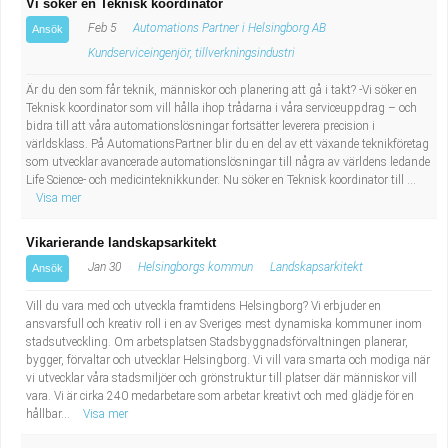
Vi söker en Teknisk koordinator
Feb 5
Automations Partner i Helsingborg AB
Ansök
Kundserviceingenjör, tillverkningsindustri
Är du den som får teknik, människor och planering att gå i takt? -Vi söker en
Teknisk koordinator som vill hålla ihop trådarna i våra serviceuppdrag – och
bidra till att våra automationslösningar fortsätter leverera precision i
världsklass. På AutomationsPartner blir du en del av ett växande teknikföretag
som utvecklar avancerade automationslösningar till några av världens ledande
Life Science- och medicinteknikkunder. Nu söker en Teknisk koordinator till ...
Visa mer
Vikarierande landskapsarkitekt
Jan 30
Helsingborgs kommun
Landskapsarkitekt
Ansök
Vill du vara med och utveckla framtidens Helsingborg? Vi erbjuder en
ansvarsfull och kreativ roll i en av Sveriges mest dynamiska kommuner inom
stadsutveckling. Om arbetsplatsen Stadsbyggnadsförvaltningen planerar,
bygger, förvaltar och utvecklar Helsingborg. Vi vill vara smarta och modiga när
vi utvecklar våra stadsmiljöer och grönstruktur till platser där människor vill
vara. Vi är cirka 240 medarbetare som arbetar kreativt och med glädje för en
hållbar...
Visa mer