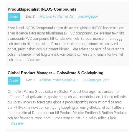
Produktspecialist INEOS Compounds
Dec 8
Montico Hr Partner AB
Kemiingenjör
Ansök
* Vår kund INEOS Compounds är en del av den globala INEOS-koncernen och
är en ledande aktör inom tillverkning av PVC-compound. De levererar tekniskt
avancerade PVC compound till kunder över hela Europa, inom allt från bygg
och medicin till bilindustrin. Deras site i Helsingborg kännetecknas av ett
öppet, prestigelöst och hjälpsamt klimat – där arbetar de nära både varandra
och sina kunder, med hög teknisk kompetens och en stark känsla för kvalitet
och ansv...
Visa mer
Global Product Manager – Golvvärme & Golvkylning
Dec 3
Addilon Professionals AB
Civilingenjör, VVS
Ansök
Om rollen Purmo Group söker en Global Product Manager med ansvar för
affärsområdet golvvärme, golvkylning och vattendistribution. I denna roll leder
du utvecklingen av företagets globala produktportfölj inom ett område med
stark tillväxt, innovation och tydlig koppling till energieffektivitet och hållbara
inomhusklimat Du rapporterar till Product Director Emitters & Built-in Products
och har frekventa resor inom Europa som en naturlig del av rollen. Place...
Visa mer