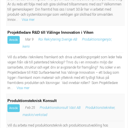
Är du redo att följa med och göra skillnad tillsammans med oss? Välkommen
till gemenskapen! Din framtid hos oss I snart 30 år har vi arbetat med
produkt- och systemlösningar som verkligen gör skillnad för omvärlden.
Innov...
Visa mer
Projektledare R&D till Välinge Innovation i Viken
Mar 9
Roi Rekrytering Sverige AB
Produktionsingenjör,
Ansök
kemi
Vill du arbeta i teknikens framkant och driva utvecklingsprojekt som leder hela
vägen från idé till patenterad teknologi? Trivs du i en innovativ miljö där
samarbete, struktur och eget driv är avgörande för framgång? Nu söker vi en
Projektledare till R&D Surface-teamet hos Välinge Innovation – ett bolag som
ligger i framkant inom material- och ytteknik med ett tydligt fokus på
framtidens produkter och lösningar. Vad innebär rollen? Som Projektledare
in...
Visa mer
Produktionsteknisk Konsult
Feb 25
Produktionskonsult Väst AB
Produktionstekniker,
Ansök
maskin/verkstad
Vill du arbeta med produktionsteknik och produktionsutveckling hos