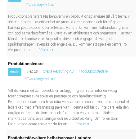
tillverkningsindustri
Produktionsplanerare Nu behöver vi en produktionsplanerare till vårt team, vi
söker dig som: Har erfarenhet av produktionsplanering och förmåga att
hantera produktionsflöden effektivt. Har starka kommunikationsfärdigheter
och god samarbetsförmåga. Drivs av att effektivisera och organisera. Har stor
känsla för kundservice. Är positiv, driven och engagerad. Har goda
språkkunskaper i svenska och engelska. Du kommer att spela en central roll i
vår produktion ...
Visa mer
Produktionsledare
Feb 20
Stena Recycling AB
Produktionsledare,
Ansök
tillverkningsindustri
Vill du vara med och utveckla en anläggning som står inför en viktig
förändringsresa? Vi söker en prestigelös och handlingskraftig
Produktionsledare som trivs nära verksamheten och vill kombinera operativt
ledarskap med affärsmässig påverkan. I denna roll får du inte bara leda den
dagliga driften – du kommer också att spela en viktig roll i filialens
marknadsarbete, avsättningar och resultatutveckling. Om rollen Som
Produktionsledare ansvarar du för att ...
Visa mer
Fastighetsförvaltare helhetsansvar i mindre