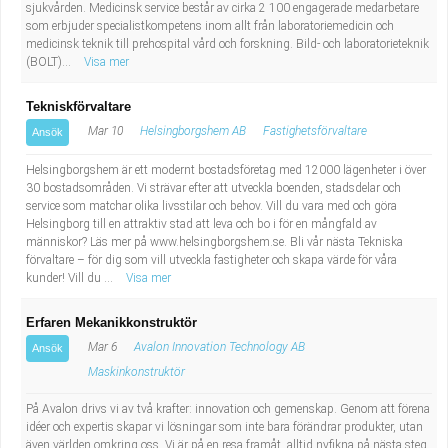
sjukvården. Medicinsk service består av cirka 2 100 engagerade medarbetare
som erbjuder specialistkompetens inom allt från laboratoriemedicin och
medicinsk teknik till prehospital vård och forskning. Bild- och laboratorieteknik
(BOLT)...
Visa mer
Tekniskförvaltare
Mar 10
Helsingborgshem AB
Fastighetsförvaltare
Ansök
Helsingborgshem är ett modernt bostadsföretag med 12000 lägenheter i över
30 bostadsområden. Vi strävar efter att utveckla boenden, stadsdelar och
service som matchar olika livsstilar och behov. Vill du vara med och göra
Helsingborg till en attraktiv stad att leva och bo i för en mångfald av
människor? Läs mer på www.helsingborgshem.se. Bli vår nästa Tekniska
förvaltare – för dig som vill utveckla fastigheter och skapa värde för våra
kunder! Vill du ...
Visa mer
Erfaren Mekanikkonstruktör
Mar 6
Avalon Innovation Technology AB
Ansök
Maskinkonstruktör
På Avalon drivs vi av två krafter: innovation och gemenskap. Genom att förena
idéer och expertis skapar vi lösningar som inte bara förändrar produkter, utan
även världen omkring oss. Vi är på en resa framåt, alltid nyfikna på nästa steg.