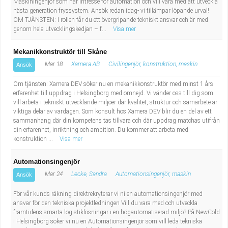
Maskiningenjör som har intresse för automation och vill vara med att utveckla
nästa generation fryssystem. Ansök redan idag- vi tillämpar löpande urval!
OM TJÄNSTEN: I rollen får du ett övergripande tekniskt ansvar och är med
genom hela utvecklingskedjan – f...
Visa mer
Mekanikkonstruktör till Skåne
Mar 18
Xamera AB
Civilingenjör, konstruktion, maskin
Ansök
Om tjänsten: Xamera DEV söker nu en mekanikkonstruktör med minst 1 års
erfarenhet till uppdrag i Helsingborg med omnejd. Vi vänder oss till dig som
vill arbeta i tekniskt utvecklande miljöer där kvalitet, struktur och samarbete är
viktiga delar av vardagen. Som konsult hos Xamera DEV blir du en del av ett
sammanhang där din kompetens tas tillvara och där uppdrag matchas utifrån
din erfarenhet, inriktning och ambition. Du kommer att arbeta med
konstruktion ...
Visa mer
Automationsingenjör
Mar 24
Lecke, Sandra
Automationsingenjör, maskin
Ansök
För vår kunds räkning direktrekryterar vi ni en automationsingenjör med
ansvar för den tekniska projektledningen Vill du vara med och utveckla
framtidens smarta logistiklösningar i en högautomatiserad miljö? På NewCold
i Helsingborg söker vi nu en Automationsingenjör som vill leda tekniska