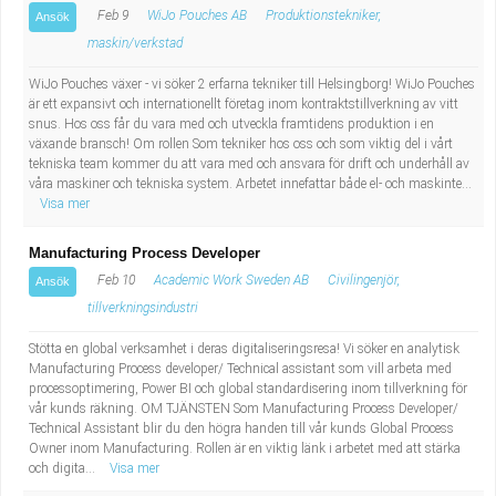
Feb 9
WiJo Pouches AB
Produktionstekniker,
Ansök
maskin/verkstad
WiJo Pouches växer - vi söker 2 erfarna tekniker till Helsingborg! WiJo Pouches
är ett expansivt och internationellt företag inom kontraktstillverkning av vitt
snus. Hos oss får du vara med och utveckla framtidens produktion i en
växande bransch! Om rollen Som tekniker hos oss och som viktig del i vårt
tekniska team kommer du att vara med och ansvara för drift och underhåll av
våra maskiner och tekniska system. Arbetet innefattar både el- och maskinte...
Visa mer
Manufacturing Process Developer
Feb 10
Academic Work Sweden AB
Civilingenjör,
Ansök
tillverkningsindustri
Stötta en global verksamhet i deras digitaliseringsresa! Vi söker en analytisk
Manufacturing Process developer/ Technical assistant som vill arbeta med
processoptimering, Power BI och global standardisering inom tillverkning för
vår kunds räkning. OM TJÄNSTEN Som Manufacturing Process Developer/
Technical Assistant blir du den högra handen till vår kunds Global Process
Owner inom Manufacturing. Rollen är en viktig länk i arbetet med att stärka
och digita...
Visa mer