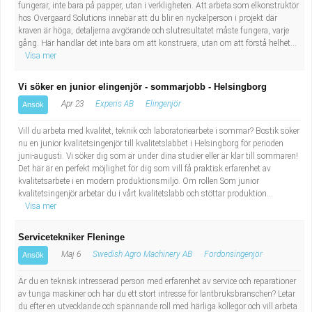
fungerar, inte bara på papper, utan i verkligheten. Att arbeta som elkonstruktör
hos Overgaard Solutions innebär att du blir en nyckelperson i projekt där
kraven är höga, detaljerna avgörande och slutresultatet måste fungera, varje
gång. Här handlar det inte bara om att konstruera, utan om att förstå helhet...
Visa mer
Vi söker en junior elingenjör - sommarjobb - Helsingborg
Apr 23
Experis AB
Elingenjör
Ansök
Vill du arbeta med kvalitet, teknik och laboratoriearbete i sommar? Bostik söker
nu en junior kvalitetsingenjör till kvalitetslabbet i Helsingborg för perioden
juni-augusti. Vi söker dig som är under dina studier eller är klar till sommaren!
Det här är en perfekt möjlighet för dig som vill få praktisk erfarenhet av
kvalitetsarbete i en modern produktionsmiljö. Om rollen Som junior
kvalitetsingenjör arbetar du i vårt kvalitetslabb och stöttar produktion...
Visa mer
Servicetekniker Fleninge
Maj 6
Swedish Agro Machinery AB
Fordonsingenjör
Ansök
Är du en teknisk intresserad person med erfarenhet av service och reparationer
av tunga maskiner och har du ett stort intresse för lantbruksbranschen? Letar
du efter en utvecklande och spännande roll med härliga kollegor och vill arbeta