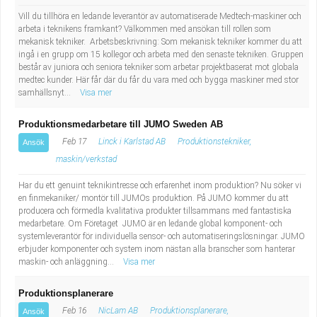
Vill du tillhöra en ledande leverantör av automatiserade Medtech-maskiner och
arbeta i teknikens framkant? Välkommen med ansökan till rollen som
mekanisk tekniker. Arbetsbeskrivning: Som mekanisk tekniker kommer du att
ingå i en grupp om 15 kollegor och arbeta med den senaste tekniken. Gruppen
består av juniora och seniora tekniker som arbetar projektbaserat mot globala
medtec kunder. Här får där du får du vara med och bygga maskiner med stor
samhällsnyt...
Visa mer
Produktionsmedarbetare till JUMO Sweden AB
Feb 17
Linck i Karlstad AB
Produktionstekniker,
Ansök
maskin/verkstad
Har du ett genuint teknikintresse och erfarenhet inom produktion? Nu söker vi
en finmekaniker/ montör till JUMOs produktion. På JUMO kommer du att
producera och förmedla kvalitativa produkter tillsammans med fantastiska
medarbetare. Om Företaget JUMO är en ledande global komponent- och
systemleverantör för individuella sensor- och automatiseringslösningar. JUMO
erbjuder komponenter och system inom nästan alla branscher som hanterar
maskin- och anläggning...
Visa mer
Produktionsplanerare
Feb 16
NicLam AB
Produktionsplanerare,
Ansök