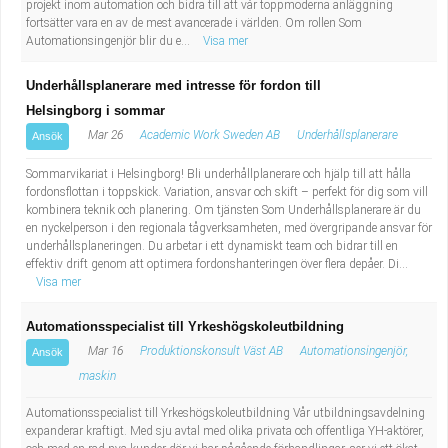
projekt inom automation och bidra till att vår toppmoderna anläggning
fortsätter vara en av de mest avancerade i världen. Om rollen Som
Automationsingenjör blir du e...
Visa mer
Underhållsplanerare med intresse för fordon till
Helsingborg i sommar
Mar 26
Academic Work Sweden AB
Underhållsplanerare
Ansök
Sommarvikariat i Helsingborg! Bli underhållplanerare och hjälp till att hålla
fordonsflottan i toppskick. Variation, ansvar och skift – perfekt för dig som vill
kombinera teknik och planering. Om tjänsten Som Underhållsplanerare är du
en nyckelperson i den regionala tågverksamheten, med övergripande ansvar för
underhållsplaneringen. Du arbetar i ett dynamiskt team och bidrar till en
effektiv drift genom att optimera fordonshanteringen över flera depåer. Di...
Visa mer
Automationsspecialist till Yrkeshögskoleutbildning
Mar 16
Produktionskonsult Väst AB
Automationsingenjör,
Ansök
maskin
Automationsspecialist till Yrkeshögskoleutbildning Vår utbildningsavdelning
expanderar kraftigt. Med sju avtal med olika privata och offentliga YH-aktörer,