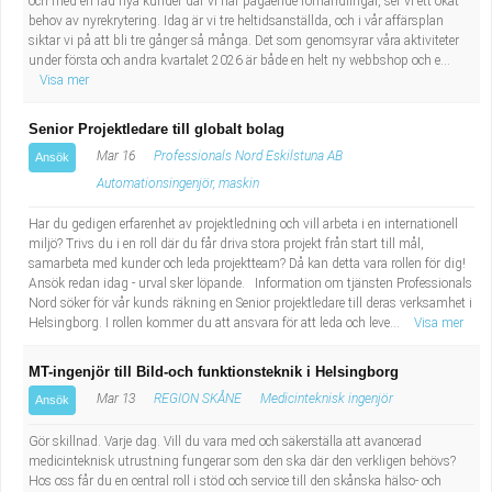
och med en rad nya kunder där vi har pågående förhandlingar, ser vi ett ökat
behov av nyrekrytering. Idag är vi tre heltidsanställda, och i vår affärsplan
siktar vi på att bli tre gånger så många. Det som genomsyrar våra aktiviteter
under första och andra kvartalet 2026 är både en helt ny webbshop och e...
Visa mer
Senior Projektledare till globalt bolag
Mar 16
Professionals Nord Eskilstuna AB
Ansök
Automationsingenjör, maskin
Har du gedigen erfarenhet av projektledning och vill arbeta i en internationell
miljö? Trivs du i en roll där du får driva stora projekt från start till mål,
samarbeta med kunder och leda projektteam? Då kan detta vara rollen för dig!
Ansök redan idag - urval sker löpande. Information om tjänsten Professionals
Nord söker för vår kunds räkning en Senior projektledare till deras verksamhet i
Helsingborg. I rollen kommer du att ansvara för att leda och leve...
Visa mer
MT-ingenjör till Bild-och funktionsteknik i Helsingborg
Mar 13
REGION SKÅNE
Medicinteknisk ingenjör
Ansök
Gör skillnad. Varje dag. Vill du vara med och säkerställa att avancerad
medicinteknisk utrustning fungerar som den ska där den verkligen behövs?
Hos oss får du en central roll i stöd och service till den skånska hälso- och