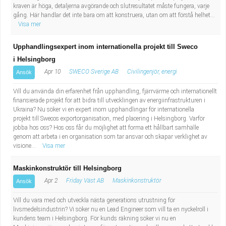
kraven är höga, detaljerna avgörande och slutresultatet måste fungera, varje
gång. Här handlar det inte bara om att konstruera, utan om att förstå helhet...
Visa mer
Upphandlingsexpert inom internationella projekt till Sweco
i Helsingborg
Apr 10
SWECO Sverige AB
Civilingenjör, energi
Ansök
Vill du använda din erfarenhet från upphandling, fjärrvärme och internationellt
finansierade projekt för att bidra till utvecklingen av energiinfrastrukturen i
Ukraina? Nu söker vi en expert inom upphandlingar för internationella
projekt till Swecos exportorganisation, med placering i Helsingborg. Varför
jobba hos oss? Hos oss får du möjlighet att forma ett hållbart samhälle
genom att arbeta i en organisation som tar ansvar och skapar verklighet av
visione...
Visa mer
Maskinkonstruktör till Helsingborg
Apr 2
Friday Väst AB
Maskinkonstruktör
Ansök
Vill du vara med och utveckla nästa generations utrustning för
livsmedelsindustrin? Vi söker nu en Lead Engineer som vill ta en nyckelroll i
kundens team i Helsingborg. För kunds räkning söker vi nu en