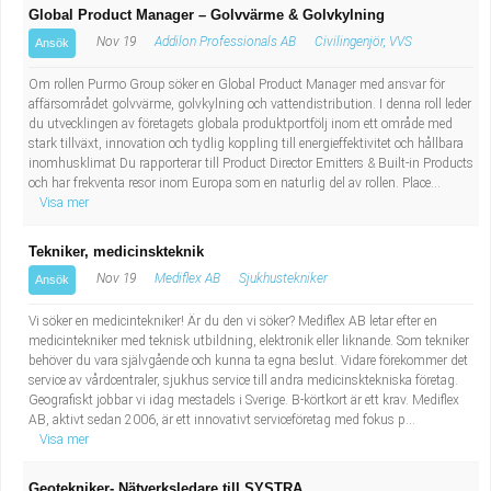
Global Product Manager – Golvvärme & Golvkylning
Nov 19
Addilon Professionals AB
Civilingenjör, VVS
Ansök
Om rollen Purmo Group söker en Global Product Manager med ansvar för
affärsområdet golvvärme, golvkylning och vattendistribution. I denna roll leder
du utvecklingen av företagets globala produktportfölj inom ett område med
stark tillväxt, innovation och tydlig koppling till energieffektivitet och hållbara
inomhusklimat Du rapporterar till Product Director Emitters & Built-in Products
och har frekventa resor inom Europa som en naturlig del av rollen. Place...
Visa mer
Tekniker, medicinskteknik
Nov 19
Mediflex AB
Sjukhustekniker
Ansök
Vi söker en medicintekniker! Är du den vi söker? Mediflex AB letar efter en
medicintekniker med teknisk utbildning, elektronik eller liknande. Som tekniker
behöver du vara självgående och kunna ta egna beslut. Vidare förekommer det
service av vårdcentraler, sjukhus service till andra medicinsktekniska företag.
Geografiskt jobbar vi idag mestadels i Sverige. B-körtkort är ett krav. Mediflex
AB, aktivt sedan 2006, är ett innovativt serviceföretag med fokus p...
Visa mer
Geotekniker- Nätverksledare till SYSTRA