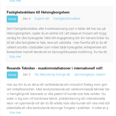
Visa mer
Fastighetsskötare till Helsingborgshem
Dec 4
Experis AB
Fastighetsförvaltare
Ansök
Som Fastighetsskötare, eller Kvartersansvarig som vi kallar det hos oss på
Helsingborgshem, spelar du en central roll i att skapa en trivsam och trygg
vardag för våra hyresgäster. Med ditt engagemang och din närvaro bidrar du
till att våra fastigheter är hela, rena och välskötta - men framför allt är du ett
välkänt ansikte i stadsdelen som möter både hyresgäster, entreprenörer och
leverantörer med ett leende och en lösningsfokuserad inställning. Du har ett...
Visa mer
Resande Tekniker - maskininstallationer i internationell roll!
Dec 5
Roi Rekrytering Sverige AB
Serviceingenjör, maskin
Ansök
Hos oss blir du en del av ett världsledande och innovativt företag inom golv-
och möbelbranschen. Med revolutionerande och välrenommerade tekniker har
vi framgångsrikt licensierat ut våra patent till kunder över hela världen. Nu
söker vi dig som vill kombinera teknik, problemlösning och internationella
resor i en spännande roll där du får arbeta nära våra kunder och vara med och
säkerställa att våra banbrytande lösningar fungerar i praktiken. Vi söker en p...
Visa mer