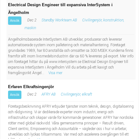
Electrical Design Engineer till expansiva InterSystem i
Ängelholm
Dec 2
Standby Workteam AB
Civilingenjör, konstruktion,
Ansök
maskin
Ängelholmsbaserade InterSystem AB utvecklar, producerar och levererar
automatiserade system inom palletering och materialhantering. Företaget
grundades 1989, har 80 anställda och omsätter ca 300 MSEK Kunderna finns
framför allt inom livsmedelsindustrin där ca 60 % levereras på export. Mer info
om företaget hittar du på www.intersystem.se Electrical Design Engineer till
expansiva InterSystem i Ängelholm Vill du arbeta på ett kaxigt och
framgångsrikt Ängel...
Visa mer
Erfaren Elkraftsingenjör
Dec 2
AFRY AB
Civilingenjör, elkraft
Ansök
Företagsbeskrivning AFRY erbjuder tjänster inom teknik, design, digitalisering
och rådgivning. Vi är dedikerade experter inom industri, energi och
infrastruktur och skapar värde för kommande generationer. AFRY har nordiska
rötter med global räckvidd. Våra gemensamma principer – Result driven,
Client centric, Empowering och Accountable – vägleder oss i hur vi arbetar,
utvecklas och lyckas tillsammans. Var med och accelerera övergången till ett