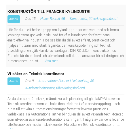
KONSTRUKTÖR TILL FRANCKS KYLINDUSTRI
Dec 15
Nexer Recruit AB
Konstruktör, tillverkningsindustri
Ansök
Här får du ta ett helhetsgrepp om kylanläggningar och vara med och forma
lösningar som gör verklig skillnad för våra kunder och för framtidens
energieffektiva industri. Hos oss blir du del av ett erfaret, prestigelöst och
hjälpsamt team med stark laganda, där kunskapsdelning och teknisk
utveckling är en självklar del av vardagen. DIN ROLLSom konstruktör hos
Francks får du en bred och utvecklande roll där du ansvarar för att designa och
dimensionera indust...
Visa mer
Vi söker en Teknisk koordinator
Dec 9
Automations Partner i Helsingborg AB
Ansök
Kundserviceingenjör, tillverkningsindustri
Är du den som får teknik, människor och planering att gå i takt? -Vi söker en
Teknisk koordinator som vill hålla ihop trådarna i våra serviceuppdrag – och
bidra till att våra automationslösningar fortsätter leverera precision i
världsklass. På AutomationsPartner blir du en del av ett växande teknikföretag
som utvecklar avancerade automationslösningar till några av världens ledande
Life Science- och medicinteknikkunder. Nu söker en Teknisk koordinator till ...