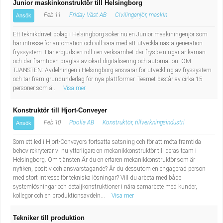
Junior maskinkonstruktör till Helsingborg
Feb 11
Friday Väst AB
Civilingenjör, maskin
Ansök
Ett teknikdrivet bolag i Helsingborg söker nu en Junior maskiningenjör som
har intresse för automation och vill vara med att utveckla nästa generation
fryssystem. Här erbjuds en roll i en verksamhet där fryslösningar är kärnan
och där framtiden präglas av ökad digitalisering och automation. OM
TJÄNSTEN: Avdelningen i Helsingborg ansvarar för utveckling av fryssystem
och tar fram grundunderlag för nya plattformar. Teamet består av cirka 15
personer som ä...
Visa mer
Konstruktör till Hjort-Conveyer
Feb 10
Poolia AB
Konstruktör, tillverkningsindustri
Ansök
Som ett led i Hjort-Conveyors fortsatta satsning och för att möta framtida
behov rekryterar vi nu ytterligare en mekanikkonstruktör till deras team i
Helsingborg. Om tjänsten Är du en erfaren mekanikkonstruktör som är
nyfiken, positiv och ansvarstagande? Är du dessutom en engagerad person
med stort intresse för tekniska lösningar? Vill du arbeta med både
systemlösningar och detaljkonstruktioner i nära samarbete med kunder,
kollegor och en produktionsavdeln...
Visa mer
Tekniker till produktion