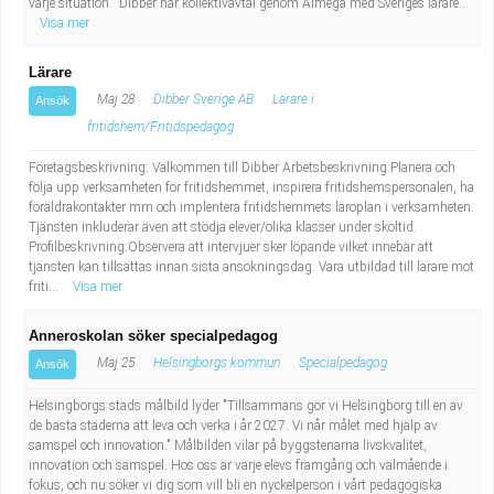
varje situation. Dibber har kollektivavtal genom Almega med Sveriges lärare...
Visa mer
Lärare
Maj 28
Dibber Sverige AB
Lärare i
Ansök
fritidshem/Fritidspedagog
Företagsbeskrivning: Välkommen till Dibber Arbetsbeskrivning:Planera och
följa upp verksamheten för fritidshemmet, inspirera fritidshemspersonalen, ha
föräldrakontakter mm och implentera fritidshemmets läroplan i verksamheten.
Tjänsten inkluderar även att stödja elever/olika klasser under skoltid.
Profilbeskrivning:Observera att intervjuer sker löpande vilket innebär att
tjänsten kan tillsättas innan sista ansökningsdag. Vara utbildad till lärare mot
friti...
Visa mer
Anneroskolan söker specialpedagog
Maj 25
Helsingborgs kommun
Specialpedagog
Ansök
Helsingborgs stads målbild lyder "Tillsammans gör vi Helsingborg till en av
de bästa städerna att leva och verka i år 2027. Vi når målet med hjälp av
samspel och innovation." Målbilden vilar på byggstenarna livskvalitet,
innovation och samspel. Hos oss är varje elevs framgång och välmående i
fokus, och nu söker vi dig som vill bli en nyckelperson i vårt pedagogiska