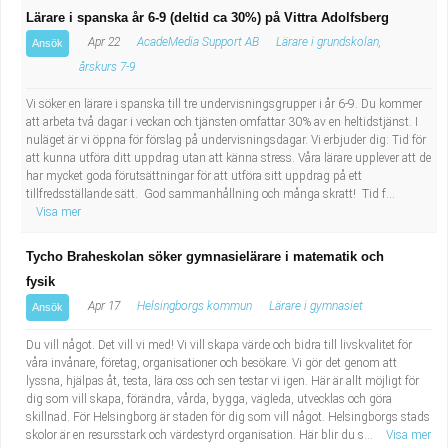
Lärare i spanska år 6-9 (deltid ca 30%) på Vittra Adolfsberg
Apr 22
AcadeMedia Support AB
Lärare i grundskolan,
Ansök
årskurs 7-9
Vi söker en lärare i spanska till tre undervisningsgrupper i år 6-9. Du kommer
att arbeta två dagar i veckan och tjänsten omfattar 30% av en heltidstjänst. I
nuläget är vi öppna för förslag på undervisningsdagar. Vi erbjuder dig: Tid för
att kunna utföra ditt uppdrag utan att känna stress. Våra lärare upplever att de
har mycket goda förutsättningar för att utföra sitt uppdrag på ett
tillfredsställande sätt. God sammanhållning och många skratt! Tid f...
Visa mer
Tycho Braheskolan söker gymnasielärare i matematik och
fysik
Apr 17
Helsingborgs kommun
Lärare i gymnasiet
Ansök
Du vill något. Det vill vi med! Vi vill skapa värde och bidra till livskvalitet för
våra invånare, företag, organisationer och besökare. Vi gör det genom att
lyssna, hjälpas åt, testa, lära oss och sen testar vi igen. Här är allt möjligt för
dig som vill skapa, förändra, vårda, bygga, vägleda, utvecklas och göra
skillnad. För Helsingborg är staden för dig som vill något. Helsingborgs stads
skolor är en resursstark och värdestyrd organisation. Här blir du s...
Visa mer