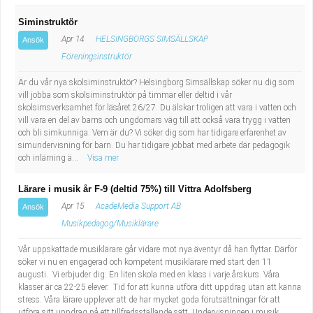
Siminstruktör
Apr 14
HELSINGBORGS SIMSÄLLSKAP
Ansök
Föreningsinstruktör
Är du vår nya skolsiminstruktör? Helsingborg Simsällskap söker nu dig som
vill jobba som skolsiminstruktör på timmar eller deltid i vår
skolsimsverksamhet för läsåret 26/27. Du älskar troligen att vara i vatten och
vill vara en del av barns och ungdomars väg till att också vara trygg i vatten
och bli simkunniga. Vem är du? Vi söker dig som har tidigare erfarenhet av
simundervisning för barn. Du har tidigare jobbat med arbete där pedagogik
och inlärning ä...
Visa mer
Lärare i musik år F-9 (deltid 75%) till Vittra Adolfsberg
Apr 15
AcadeMedia Support AB
Ansök
Musikpedagog/Musiklärare
Vår uppskattade musiklärare går vidare mot nya äventyr då han flyttar. Därför
söker vi nu en engagerad och kompetent musiklärare med start den 11
augusti. Vi erbjuder dig: En liten skola med en klass i varje årskurs. Våra
klasser är ca 22-25 elever. Tid för att kunna utföra ditt uppdrag utan att känna
stress. Våra lärare upplever att de har mycket goda förutsättningar för att
utföra sitt uppdrag på ett tillfredsställande sätt. Undervisningen i musik...