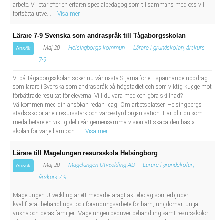
arbete. Vi letar efter en erfaren specialpedagog som tillsammans med oss vill
fortsätta utve...
Visa mer
Lärare 7-9 Svenska som andraspråk till Tågaborgsskolan
Maj 20
Helsingborgs kommun
Lärare i grundskolan, årskurs
Ansök
7-9
Vi på Tågaborgsskolan söker nu vår nästa Stjärna för ett spännande uppdrag
som lärare i Svenska som andraspråk på högstadiet och som viktig kugge mot
förbättrade resultat för eleverna. Vill du vara med och göra skillnad?
Välkommen med din ansökan redan idag! Om arbetsplatsen Helsingborgs
stads skolor är en resursstark och värdestyrd organisation. Här blir du som
medarbetare en viktig del i vår gemensamma vision att skapa den bästa
skolan för varje barn och...
Visa mer
Lärare till Magelungen resursskola Helsingborg
Maj 20
Magelungen Utveckling AB
Lärare i grundskolan,
Ansök
årskurs 7-9
Magelungen Utveckling är ett medarbetarägt aktiebolag som erbjuder
kvalificerat behandlings- och förändringsarbete för barn, ungdomar, unga
vuxna och deras familjer. Magelungen bedriver behandling samt resursskolor