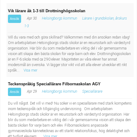
Vik lärare åk 1-3 till Drottninghögsskolan
Apr 30
Helsingborgs kommun
Lärare i grundskolan, årskurs
Ansök
1-3
Vill du vara med och göra skillnad? Välkommen med din ansökan redan idag!
Om arbetsplatsen Helsingborgs stads skolor är en resursstark och värdestyrd
organisation. Här blir du som medarbetare en viktig del i vår gemensamma
vision att skapa den bästa skolan för varje barn och elev. Drottninghögsskolan
är en F-6 skola med ca 290 elever. Majoriteten av våra elever har annat
modersmål än svenska. Vi lägger stor vikt vid att alla elever utvecklar ett rikt
språk...
Visa mer
Teckenspråkig Speciallärare Filbornaskolan AGY
Apr 29
Helsingborgs kommun
Speciallärare
Ansök
Du vill något. Det vill vi med! Nu söker vi en speciallärare med stark kompetens
inom teckenspråk och tillgänglig undervisning. Om arbetsplatsen
Helsingborgs stads skolor är en resursstark och värdestyrd organisation. Här
blir du som medarbetare en viktig del i vår gemensamma vision att skapa den
bästa skolan för varje barn och elev. Filbornaskolans anpassade
gymnasieskola kännetecknas av ett starkt relationsfokus, hög delaktighet och
ett tydligt elevpers...
Visa mer