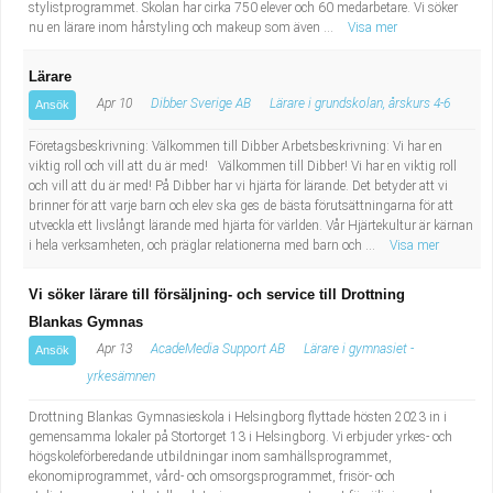
stylistprogrammet. Skolan har cirka 750 elever och 60 medarbetare. Vi söker
nu en lärare inom hårstyling och makeup som även ...
Visa mer
Lärare
Apr 10
Dibber Sverige AB
Lärare i grundskolan, årskurs 4-6
Ansök
Företagsbeskrivning: Välkommen till Dibber Arbetsbeskrivning: Vi har en
viktig roll och vill att du är med! Välkommen till Dibber! Vi har en viktig roll
och vill att du är med! På Dibber har vi hjärta för lärande. Det betyder att vi
brinner för att varje barn och elev ska ges de bästa förutsättningarna för att
utveckla ett livslångt lärande med hjärta för världen. Vår Hjärtekultur är kärnan
i hela verksamheten, och präglar relationerna med barn och ...
Visa mer
Vi söker lärare till försäljning- och service till Drottning
Blankas Gymnas
Apr 13
AcadeMedia Support AB
Lärare i gymnasiet -
Ansök
yrkesämnen
Drottning Blankas Gymnasieskola i Helsingborg flyttade hösten 2023 in i
gemensamma lokaler på Stortorget 13 i Helsingborg. Vi erbjuder yrkes- och
högskoleförberedande utbildningar inom samhällsprogrammet,
ekonomiprogrammet, vård- och omsorgsprogrammet, frisör- och