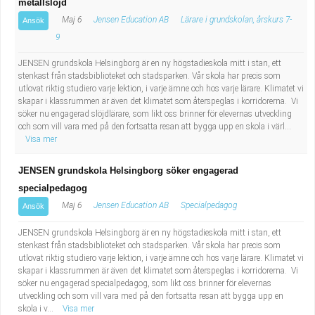
metallslöjd
Maj 6
Jensen Education AB
Lärare i grundskolan, årskurs 7-
Ansök
9
JENSEN grundskola Helsingborg är en ny högstadieskola mitt i stan, ett
stenkast från stadsbiblioteket och stadsparken. Vår skola har precis som
utlovat riktig studiero varje lektion, i varje ämne och hos varje lärare. Klimatet vi
skapar i klassrummen är även det klimatet som återspeglas i korridorerna. Vi
söker nu engagerad slöjdlärare, som likt oss brinner för elevernas utveckling
och som vill vara med på den fortsatta resan att bygga upp en skola i värl...
Visa mer
JENSEN grundskola Helsingborg söker engagerad
specialpedagog
Maj 6
Jensen Education AB
Specialpedagog
Ansök
JENSEN grundskola Helsingborg är en ny högstadieskola mitt i stan, ett
stenkast från stadsbiblioteket och stadsparken. Vår skola har precis som
utlovat riktig studiero varje lektion, i varje ämne och hos varje lärare. Klimatet vi
skapar i klassrummen är även det klimatet som återspeglas i korridorerna. Vi
söker nu engagerad specialpedagog, som likt oss brinner för elevernas
utveckling och som vill vara med på den fortsatta resan att bygga upp en
skola i v...
Visa mer