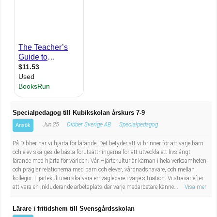
Industriell tillverkning
Behandlingsassistent/Socialpedagog
Installation, drift, underhåll
Tandsköterska
Kropps- och skönhetsvård
Budbilsförare
Kultur, media, design
Tidningsbud/Tidningsdistributör
Militärt arbete
Lärare i fritidshem/Fritidspedagog
Specialpedagog till Kubikskolan årskurs 7-9
Jun 25
Dibber Sverige AB
Specialpedagog
Ansök
Naturbruk
Taxiförare/Taxichaufför
På Dibber har vi hjärta för lärande. Det betyder att vi brinner för att varje barn
Naturvetenskapligt arbete
Läkarsekreterare/Vårdadmin/Medicinsk
och elev ska ges de bästa förutsättningarna för att utveckla ett livslångt
lärande med hjärta för världen. Vår Hjärtekultur är kärnan i hela verksamheten,
och präglar relationerna med barn och elever, vårdnadshavare, och mellan
sekreterare
Pedagogiskt arbete
kollegor. Hjärtekulturen ska vara en vägledare i varje situation. Vi strävar efter
att vara en inkluderande arbetsplats där varje medarbetare känne...
Visa mer
Lastbilsförare m.fl.
Sanering och renhållning
Lärare i fritidshem till Svensgårdsskolan