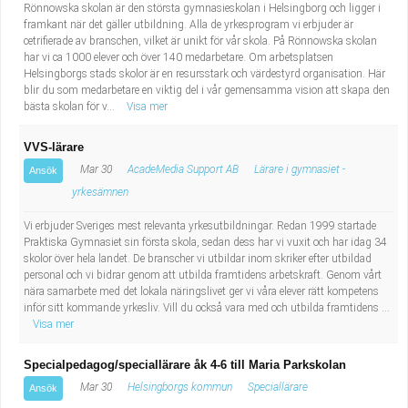
Rönnowska skolan är den största gymnasieskolan i Helsingborg och ligger i
framkant när det gäller utbildning. Alla de yrkesprogram vi erbjuder är
cetrifierade av branschen, vilket är unikt för vår skola. På Rönnowska skolan
har vi ca 1000 elever och över 140 medarbetare. Om arbetsplatsen
Helsingborgs stads skolor är en resursstark och värdestyrd organisation. Här
blir du som medarbetare en viktig del i vår gemensamma vision att skapa den
bästa skolan för v...
Visa mer
VVS-lärare
Mar 30
AcadeMedia Support AB
Lärare i gymnasiet -
Ansök
yrkesämnen
Vi erbjuder Sveriges mest relevanta yrkesutbildningar. Redan 1999 startade
Praktiska Gymnasiet sin första skola, sedan dess har vi vuxit och har idag 34
skolor över hela landet. De branscher vi utbildar inom skriker efter utbildad
personal och vi bidrar genom att utbilda framtidens arbetskraft. Genom vårt
nära samarbete med det lokala näringslivet ger vi våra elever rätt kompetens
inför sitt kommande yrkesliv. Vill du också vara med och utbilda framtidens ...
Visa mer
Specialpedagog/speciallärare åk 4-6 till Maria Parkskolan
Mar 30
Helsingborgs kommun
Speciallärare
Ansök