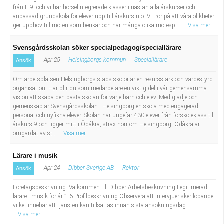
från F-9, och vi har hörselintegrerade klasser i nästan alla årskurser och
anpassad grundskola för elever upp till årskurs nio. Vi tror på att våra olikheter
ger upphov till möten som berikar och har många olika mötespl...
Visa mer
Svensgårdsskolan söker specialpedagog/speciallärare
Apr 25
Helsingborgs kommun
Speciallärare
Ansök
Om arbetsplatsen Helsingborgs stads skolor är en resursstark och värdestyrd
organisation. Här blir du som medarbetare en viktig del i vår gemensamma
vision att skapa den bästa skolan för varje barn och elev. Med glädje och
gemenskap är Svensgårdsskolan i Helsingborg en skola med engagerad
personal och nyfikna elever. Skolan har ungefär 430 elever från förskoleklass till
årskurs 9 och ligger mitt i Ödåkra, strax norr om Helsingborg. Ödåkra är
omgärdat av st...
Visa mer
Lärare i musik
Apr 24
Dibber Sverige AB
Rektor
Ansök
Företagsbeskrivning: Välkommen till Dibber Arbetsbeskrivning:Legitimerad
lärare i musik för år 1-6 Profilbeskrivning:Observera att intervjuer sker löpande
vilket innebär att tjänsten kan tillsättas innan sista ansökningsdag.
Visa mer