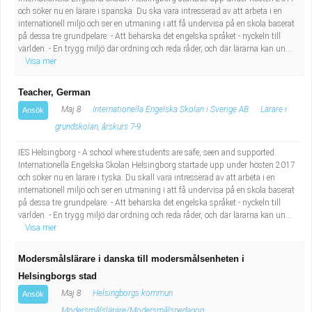
och söker nu en lärare i spanska. Du ska vara intresserad av att arbeta i en
internationell miljö och ser en utmaning i att få undervisa på en skola baserat
på dessa tre grundpelare: - Att behärska det engelska språket - nyckeln till
världen. - En trygg miljö där ordning och reda råder, och där lärarna kan un...
Visa mer
Teacher, German
Maj 8
Internationella Engelska Skolan i Sverige AB
Lärare i
Ansök
grundskolan, årskurs 7-9
IES Helsingborg - A school where students are safe, seen and supported.
Internationella Engelska Skolan Helsingborg startade upp under hösten 2017
och söker nu en lärare i tyska. Du skall vara intresserad av att arbeta i en
internationell miljö och ser en utmaning i att få undervisa på en skola baserat
på dessa tre grundpelare: - Att behärska det engelska språket - nyckeln till
världen. - En trygg miljö där ordning och reda råder, och där lärarna kan un...
Visa mer
Modersmålslärare i danska till modersmålsenheten i
Helsingborgs stad
Maj 8
Helsingborgs kommun
Ansök
Modersmålslärare/Modersmålspedagog