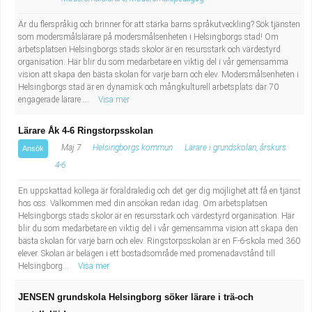
Är du flerspråkig och brinner för att stärka barns språkutveckling? Sök tjänsten
som modersmålslärare på modersmålsenheten i Helsingborgs stad! Om
arbetsplatsen Helsingborgs stads skolor är en resursstark och värdestyrd
organisation. Här blir du som medarbetare en viktig del i vår gemensamma
vision att skapa den bästa skolan för varje barn och elev. Modersmålsenheten i
Helsingborgs stad är en dynamisk och mångkulturell arbetsplats där 70
engagerade lärare ...
Visa mer
Lärare Åk 4-6 Ringstorpsskolan
Maj 7
Helsingborgs kommun
Lärare i grundskolan, årskurs
Ansök
4-6
En uppskattad kollega är föräldraledig och det ger dig möjlighet att få en tjänst
hos oss. Välkommen med din ansökan redan idag. Om arbetsplatsen
Helsingborgs stads skolor är en resursstark och värdestyrd organisation. Här
blir du som medarbetare en viktig del i vår gemensamma vision att skapa den
bästa skolan för varje barn och elev. Ringstorpsskolan är en F-6-skola med 360
elever. Skolan är belägen i ett bostadsområde med promenadavstånd till
Helsingborg...
Visa mer
JENSEN grundskola Helsingborg söker lärare i trä-och