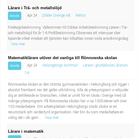
Lärare i Trä- och metallslöjd
Apr 24
Dibber Sverige AB
Rektor
Ansök
Företagsbeskrivning: Välkommen till Dibber Arbetsbeskrivning:Lärare i Trä-
och metallslöjd för år 1-6 Profilbeskrivning:Observera att intervjuer sker
löpande vilket innebär att tjänsten kan tillsättas innan sista ansökningsdag.
Visa mer
Matematiklärare utöver det vanliga till Rönnowska skolan
Apr 24
Helsingborgs kommun
Lärare i grundskolan, årskurs
Ansök
7-9
Rönnowska skolan är den största gymnasieskolan i Helsingborg och ligger i
absolut framkant när det gäller utbildning. Alla de yrkesprogram vi erbjuder
dig är certifierade av branschen, vilket är unikt för en skola i Sverige med så
många yrkesprogram. På Rönnowska skolan har vi ca 1000 elever och över
150 medarbetare. Om arbetsplatsen Helsingborgs stads skolor är en
resursstark och värdestyrd organisation. Här blir du som medarbetare en
viktig del i vår gem...
Visa mer
Lärare i matematik