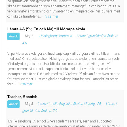
på grundskole- och gymnasienivå. Målsättningen är att i verksamheterna
skapa ett sammanhang som är hanterbart, meningsfullt och begripligt. I alla
verksamheter är forskning och utvärdering en integrerad del. Vill du vara med
och skapa framtidens...
Visa mer
Lärare 4-6 (Sv, En och Ma) till Mörarps skola
Maj 11
Helsingborgs kommun
Lärare i grundskolan, årskurs
Ansök
4-6
Vi på Mörarps skola gör skillnad varje dag - vill du göra skillnad tillsammans
med oss? Om arbetsplatsen Helsingborgs stads skolor är en resursstark och
värdestyrd organisation. Här blir du som medarbetare en viktig del i vår
gemensamma vision att skapa den bästa skolan för varje barn och elev.
Mörarps skola är en F-6 skola med ca 230 elever. På skolan finns även en stor
fritidsverksamhet. Lust och glädje är viktiga bitar för oss i lärandet. Vi ser en
förd...
Visa mer
Teacher, Spanish
Maj 8
Internationella Engelska Skolan i Sverige AB
Lärare i
Ansök
grundskolan, årskurs 7-9
IES Helsingborg - A school where students are safe, seen and supported.
Internationella Engelska Skolan Helsingborg startade upp under hösten 2017