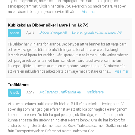
stylistprogrammet, hotell- och turismprogrammet samt försäljning- och
serviceprogrammet. Skolan har cirka 750 elever och 60 medarbetare. Vi söker
nu en lärare i försäljning- och service till vår ...
Visa mer
Kubikskolan Dibber söker lärare i no åk 7-9
Apr 9
Dibber Sverige AB
Lärare i grundskolan, årskurs 7-9
Ansök
På Dibber har vi hjärta för lärande. Det betyder att vi brinner för att varje barn
och elev ska ges de bästa förutsättningarna för att utveckla ett livslångt
lärande med hjärta för världen. Vår Hjärtekultur är kärnan i hela verksamheten,
och präglar relationerna med barn och elever, vårdnadshavare, och mellan
kollegor. Hjärtekulturen ska vara en vägledare i varje situation. Vi strävar efter
att vara en inkluderande arbetsplats där varje medarbetare känne...
Visa mer
Trafiklärare
Apr 9
Möllstrands Trafikskola AB
Trafiklärare
Ansök
Vi söker en erfaren trafiklärare för körkort B till vår körskola i Helsingborg. Vi
söker dig som har gedigen erfarenhet av att utbilda och vägleda elever genom
körkortsprocessen. Du bör ha god pedagogisk förmåga, vara tålmodig och
kunna anpassa din undervisning efter elevens behov. Om du har körkort för
andra behörigheter är det meriterande. Krav: Trafiklärarexamen Godkännande
från Transportstyrelsen Erfarenhet av att undervisa God