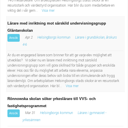
140 medarbetare. Om arbetsplatsen Helsingborgs stads skolor är en
resursstark och värdestyrd organisation. Här blir du som medarbetare en
viktig del i vår gem...
Visa mer
Lärare med inriktning mot särskild undervisningsgrupp
Gläntanskolan
Apr 2
Helsingborgs kommun
Lärare i grundskolan, årskurs
Ansök
4-6
Är du en engagerad lärare som brinner för att ge varje elev möjlighet att
utvecklas? Vi söker nu en lärare med inriktning mot särskild
undervisningsgrupp som vill göra skillnad för både grupper och enskilda
elever. Hos oss får du möjlighet att arbeta nära eleverna, anpassa
undervisningen efter deras behov och bidra till en stimulerande och trygg
lärandemiljö. Om arbetsplatsen Helsingborgs stads skolor är en resursstark
och värdestyrd organisation. Här bl...
Visa mer
Rönnowska skolan söker yrkeslärare till VVS- och
fastighetsprogrammet
Mar 31
Helsingborgs kommun
Lärare i gymnasiet -
Ansök
yrkesämnen