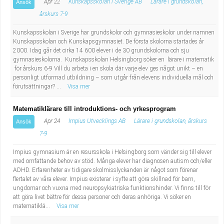
Apr 22
Kunskapsskolan i Sverige AB
Lärare i grundskolan,
Ansök
årskurs 7-9
Kunskapsskolan i Sverige har grundskolor och gymnasieskolor under namnen
Kunskapsskolan och Kunskapsgymnasiet. De första skolorna startades år
2000. Idag går det cirka 14 600 elever i de 30 grundskolorna och sju
gymnasieskolorna. Kunskapsskolan Helsingborg söker en lärare i matematik
för årskurs 6-9 Vill du arbeta i en skola där varje elev ges något unikt – en
personligt utformad utbildning – som utgår från elevens individuella mål och
förutsättningar? ...
Visa mer
Matematiklärare till introduktions- och yrkesprogram
Apr 24
Impius Utvecklings AB
Lärare i grundskolan, årskurs
Ansök
7-9
Impius gymnasium är en resursskola i Helsingborg som vänder sig till elever
med omfattande behov av stöd. Många elever har diagnosen autism och/eller
ADHD. Erfarenheter av tidigare skolmisslyckanden är något som förenar
flertalet av våra elever. Impius existerar i syfte att göra skillnad för barn,
ungdomar och vuxna med neuropsykiatriska funktionshinder. Vi finns till för
att göra livet bättre för dessa personer och deras anhöriga. Vi söker en
matematiklä...
Visa mer