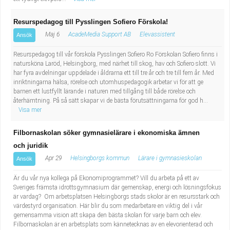
Resurspedagog till Pysslingen Sofiero Förskola!
Maj 6
AcadeMedia Support AB
Elevassistent
Ansök
Resurspedagog till vår förskola Pysslingen Sofiero Ro Förskolan Sofiero finns i
natursköna Laröd, Helsingborg, med närhet till skog, hav och Sofiero slott. Vi
har fyra avdelningar uppdelade i åldrarna ett till tre år och tre till fem år. Med
inriktningarna hälsa, rörelse och utomhuspedagogik arbetar vi för att ge
barnen ett lustfyllt lärande i naturen med tillgång till både rörelse och
återhämtning. På så sätt skapar vi de bästa förutsättningarna för god h...
Visa mer
Filbornaskolan söker gymnasielärare i ekonomiska ämnen
och juridik
Apr 29
Helsingborgs kommun
Lärare i gymnasieskolan
Ansök
Är du vår nya kollega på Ekonomiprogrammet? Vill du arbeta på ett av
Sveriges främsta idrottsgymnasium där gemenskap, energi och lösningsfokus
är vardag? Om arbetsplatsen Helsingborgs stads skolor är en resursstark och
värdestyrd organisation. Här blir du som medarbetare en viktig del i vår
gemensamma vision att skapa den bästa skolan för varje barn och elev.
Filbornaskolan är en arbetsplats som kännetecknas av en elevorienterad och