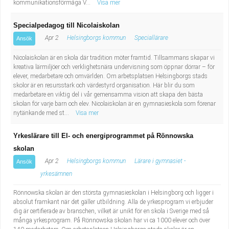
kommunikationsförmåga V...
Visa mer
Specialpedagog till Nicolaiskolan
Apr 2
Helsingborgs kommun
Speciallärare
Ansök
Nicolaiskolan är en skola där tradition möter framtid. Tillsammans skapar vi
kreativa lärmiljöer och verklighetsnära undervisning som öppnar dörrar – för
elever, medarbetare och omvärlden. Om arbetsplatsen Helsingborgs stads
skolor är en resursstark och värdestyrd organisation. Här blir du som
medarbetare en viktig del i vår gemensamma vision att skapa den bästa
skolan för varje barn och elev. Nicolaiskolan är en gymnasieskola som förenar
nytänkande med st...
Visa mer
Yrkeslärare till El- och energiprogrammet på Rönnowska
skolan
Apr 2
Helsingborgs kommun
Lärare i gymnasiet -
Ansök
yrkesämnen
Rönnowska skolan är den största gymnasieskolan i Helsingborg och ligger i
absolut framkant när det gäller utbildning. Alla de yrkesprogram vi erbjuder
dig är certifierade av branschen, vilket är unikt för en skola i Sverige med så
många yrkesprogram. På Rönnowska skolan har vi ca 1000 elever och över