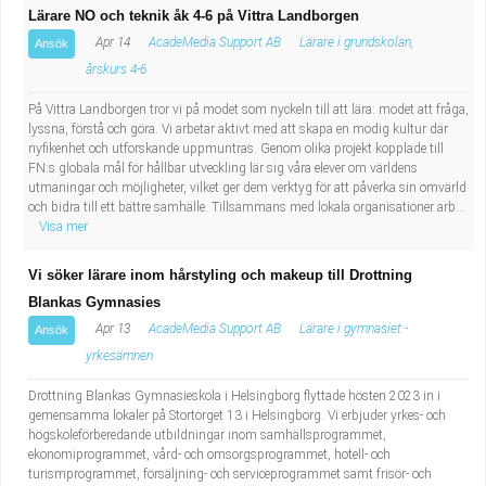
Lärare NO och teknik åk 4-6 på Vittra Landborgen
Apr 14
AcadeMedia Support AB
Lärare i grundskolan,
Ansök
årskurs 4-6
På Vittra Landborgen tror vi på modet som nyckeln till att lära: modet att fråga,
lyssna, förstå och göra. Vi arbetar aktivt med att skapa en modig kultur där
nyfikenhet och utforskande uppmuntras. Genom olika projekt kopplade till
FN:s globala mål för hållbar utveckling lär sig våra elever om världens
utmaningar och möjligheter, vilket ger dem verktyg för att påverka sin omvärld
och bidra till ett bättre samhälle. Tillsammans med lokala organisationer arb...
Visa mer
Vi söker lärare inom hårstyling och makeup till Drottning
Blankas Gymnasies
Apr 13
AcadeMedia Support AB
Lärare i gymnasiet -
Ansök
yrkesämnen
Drottning Blankas Gymnasieskola i Helsingborg flyttade hösten 2023 in i
gemensamma lokaler på Stortorget 13 i Helsingborg. Vi erbjuder yrkes- och
högskoleförberedande utbildningar inom samhällsprogrammet,
ekonomiprogrammet, vård- och omsorgsprogrammet, hotell- och
turismprogrammet, försäljning- och serviceprogrammet samt frisör- och