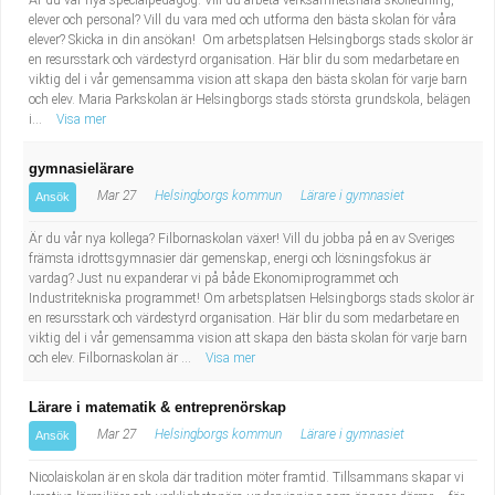
Är du vår nya specialpedagog. Vill du arbeta verksamhetsnära skolledning,
elever och personal? Vill du vara med och utforma den bästa skolan för våra
elever? Skicka in din ansökan! Om arbetsplatsen Helsingborgs stads skolor är
en resursstark och värdestyrd organisation. Här blir du som medarbetare en
viktig del i vår gemensamma vision att skapa den bästa skolan för varje barn
och elev. Maria Parkskolan är Helsingborgs stads största grundskola, belägen
i...
Visa mer
gymnasielärare
Mar 27
Helsingborgs kommun
Lärare i gymnasiet
Ansök
Är du vår nya kollega? Filbornaskolan växer! Vill du jobba på en av Sveriges
främsta idrottsgymnasier där gemenskap, energi och lösningsfokus är
vardag? Just nu expanderar vi på både Ekonomiprogrammet och
Industritekniska programmet! Om arbetsplatsen Helsingborgs stads skolor är
en resursstark och värdestyrd organisation. Här blir du som medarbetare en
viktig del i vår gemensamma vision att skapa den bästa skolan för varje barn
och elev. Filbornaskolan är ...
Visa mer
Lärare i matematik & entreprenörskap
Mar 27
Helsingborgs kommun
Lärare i gymnasiet
Ansök
Nicolaiskolan är en skola där tradition möter framtid. Tillsammans skapar vi