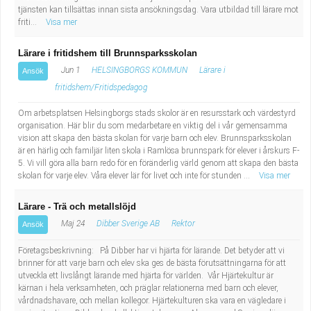
tjänsten kan tillsättas innan sista ansökningsdag. Vara utbildad till lärare mot
friti...
Visa mer
Lärare i fritidshem till Brunnsparksskolan
Jun 1
HELSINGBORGS KOMMUN
Lärare i
Ansök
fritidshem/Fritidspedagog
Om arbetsplatsen Helsingborgs stads skolor är en resursstark och värdestyrd
organisation. Här blir du som medarbetare en viktig del i vår gemensamma
vision att skapa den bästa skolan för varje barn och elev. Brunnsparksskolan
är en härlig och familjär liten skola i Ramlösa brunnspark för elever i årskurs F-
5. Vi vill göra alla barn redo för en föränderlig värld genom att skapa den bästa
skolan för varje elev. Våra elever lär för livet och inte för stunden ...
Visa mer
Lärare - Trä och metallslöjd
Maj 24
Dibber Sverige AB
Rektor
Ansök
Företagsbeskrivning: På Dibber har vi hjärta för lärande. Det betyder att vi
brinner för att varje barn och elev ska ges de bästa förutsättningarna för att
utveckla ett livslångt lärande med hjärta för världen. Vår Hjärtekultur är
kärnan i hela verksamheten, och präglar relationerna med barn och elever,
vårdnadshavare, och mellan kollegor. Hjärtekulturen ska vara en vägledare i