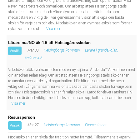
kreativa lärmiljöer och verklighetsnära undervisning som öppnar dörrar – för
elever, medarbetare och omvärlden. Om arbetsplatsen Helsingborgs stads
skolor är en resursstark och värdestyrd organisation. Här blir du som
medarbetare en viktig del i vår gemensamma vision att skapa den bästa
skolan för varje barn och elev. Nicolaiskolan är en gymnasieskola som förenar
nytänkande med st...
Visa mer
Lärare ma/NO åk 4-6 till Holstagårdsskolan
Mar 30
Helsingborgs kommun
Lärare i grundskolan,
Ansök
årskurs 4-6
Vi behöver utöka verksamheten med en ny stjärna. Är det du? Välkommen med
din ansökan redan idag! Om arbetsplatsen Helsingborgs stads skolor är en
resursstark och värdestyrd organisation. Här blir du som medarbetare en
viktig del i vår gemensamma vision att skapa den bästa skolan för varje barn
och elev. Holstagårdsskolan är en familjär skola i Laröd för elever i årskurs F-9.
Hos oss är är det viktigt med ett elevnära ledarskap, kollegialt samarbete och ...
Visa mer
Resursperson
Mar 27
Helsingborgs kommun
Elevassistent
Ansök
Nicolaiskolan är en skola där tradition möter framtid. Tillsammans skapar vi