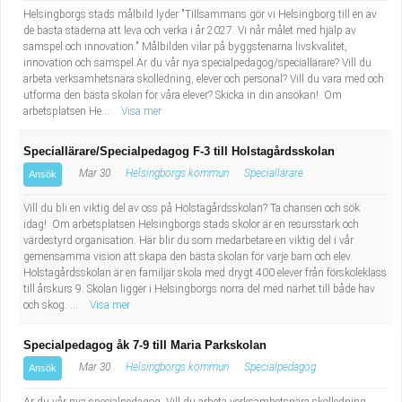
Helsingborgs stads målbild lyder "Tillsammans gör vi Helsingborg till en av
de bästa städerna att leva och verka i år 2027. Vi når målet med hjälp av
samspel och innovation." Målbilden vilar på byggstenarna livskvalitet,
innovation och samspel.Är du vår nya specialpedagog/speciallärare? Vill du
arbeta verksamhetsnära skolledning, elever och personal? Vill du vara med och
utforma den bästa skolan för våra elever? Skicka in din ansökan! Om
arbetsplatsen He...
Visa mer
Speciallärare/Specialpedagog F-3 till Holstagårdsskolan
Mar 30
Helsingborgs kommun
Speciallärare
Ansök
Vill du bli en viktig del av oss på Holstagårdsskolan? Ta chansen och sök
idag! Om arbetsplatsen Helsingborgs stads skolor är en resursstark och
värdestyrd organisation. Här blir du som medarbetare en viktig del i vår
gemensamma vision att skapa den bästa skolan för varje barn och elev.
Holstagårdsskolan är en familjär skola med drygt 400 elever från förskoleklass
till årskurs 9. Skolan ligger i Helsingborgs norra del med närhet till både hav
och skog. ...
Visa mer
Specialpedagog åk 7-9 till Maria Parkskolan
Mar 30
Helsingborgs kommun
Specialpedagog
Ansök