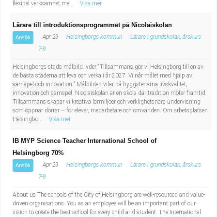
flexibel verksamhet me...
Visa mer
Lärare till introduktionsprogrammet på Nicolaiskolan
Apr 29
Helsingborgs kommun
Lärare i grundskolan, årskurs
Ansök
7-9
Helsingborgs stads målbild lyder "Tillsammans gör vi Helsingborg till en av
de bästa städerna att leva och verka i år 2027. Vi når målet med hjälp av
samspel och innovation." Målbilden vilar på byggstenarna livskvalitet,
innovation och samspel. Nicolaiskolan är en skola där tradition möter framtid.
Tillsammans skapar vi kreativa lärmiljöer och verklighetsnära undervisning
som öppnar dörrar – för elever, medarbetare och omvärlden. Om arbetsplatsen
Helsingbo...
Visa mer
IB MYP Science Teacher International School of
Helsingborg 70%
Apr 29
Helsingborgs kommun
Lärare i grundskolan, årskurs
Ansök
7-9
About us The schools of the City of Helsingborg are well-resourced and value-
driven organisations. You as an employee will be an important part of our
vision to create the best school for every child and student. The International