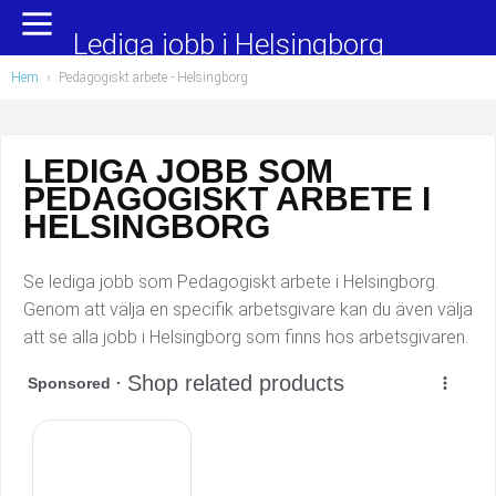
Yrkesområden
Populära jobb
Lediga jobb i Helsingborg
Hem
›
Pedagogiskt arbete
- Helsingborg
Administration, ekonomi, juridik
Undersköterska, hemtjänst och äldreboende
Bygg och anläggning
Städare/Lokalvårdare
LEDIGA JOBB SOM
PEDAGOGISKT ARBETE I
Chefer och verksamhetsledare
Barnskötare
HELSINGBORG
Data/IT
Lärare i förskola/Förskollärare
Se lediga jobb som Pedagogiskt arbete i Helsingborg.
Försäljning, inköp, marknadsföring
Lagerarbetare
Genom att välja en specifik arbetsgivare kan du även välja
att se alla jobb i Helsingborg som finns hos arbetsgivaren.
Hantverksyrken
Bussförare/Busschaufför
Hotell, restaurang, storhushåll
Elevassistent
Hälso- och sjukvård
Personlig assistent