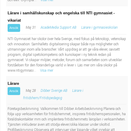
och elev. Olympia...
Visa mer
Lärare i samhällskunskap och engelska till NTI gymnasiet -
vikariat
Maj 31
AcadeMedia Support AB
Lärare i gymnasieskolan
Ansök
NTI Gymnasiet har skolor över hela Sverige, med fokus på teknologi, vetenskap
och innovation. Samhällets digitalisering skapar både nya möjligheter och
utmaningar inom alla branscher. Vårt uppdrag är att ge våra elever, oavsett
program, digital spetskompetens och kunskaper i ny teknik redan på
gymnasiet. Vi skapar miljöer, metoder, forum och samarbeten som utvecklar
förståelsen för den föränderliga värld vi lever i. Läs mer om våra skolor på
www.ntigymnasi...
Visa mer
Lärare
Maj 28
Dibber Sverige AB
Lärare i
Ansök
fritidshem/Fritidspedagog
Företagsbeskrivning: Välkommen till Dibber Arbetsbeskrivning:Planera och
följa upp verksamheten för fritidshemmet, inspirera fritidshemspersonalen, ha
föräldrakontakter mm och implentera fritidshemmets läroplan i verksamheten.
Tjänsten inkluderar även att stödja elever/olika klasser under skoltid.
Profilbeskrivning:Observera att intervjuer sker löpande vilket innebär att