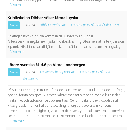
Visa mer
Kubikskolan Dibber söker lärare i tyska
Apr 14
Dibber Sverige AB
Lärare i grundskolan, årskurs 7-9
Ansök
Företagsbeskrivning: Välkommen till Kubikskolan Dibber
Arbetsbeskrivning:Lärere i tyska Profilbeskrivning:Observera att intervjuer sker
löpande vilket innebär att tjänsten kan tillsättas innan sista ansökningsdag.
Visa mer
Lärare svenska åk 4-6 på Vittra Landborgen
Apr 14
AcadeMedia Support AB
Lärare i grundskolan,
Ansök
årskurs 4-6
På Vittra Landborgen tror vi på modet som nyckeln till att lära: modet att fråga,
lyssna, förstå och göra. Vi arbetar aktivt med att skapa en modig kultur där
nyfikenhet och utforskande uppmuntras. Genom olika projekt kopplade till
FN:s globala mål för hållbar utveckling lär sig våra elever om världens
utmaningar och möjligheter, vilket ger dem verktyg för att påverka sin omvärld
och bidra till ett bättre samhälle. Tillsammans med lokala organisationer arb...
Visa mer