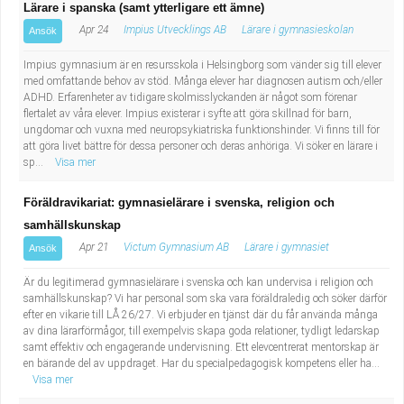
Lärare i spanska (samt ytterligare ett ämne)
Apr 24
Impius Utvecklings AB
Lärare i gymnasieskolan
Ansök
Impius gymnasium är en resursskola i Helsingborg som vänder sig till elever
med omfattande behov av stöd. Många elever har diagnosen autism och/eller
ADHD. Erfarenheter av tidigare skolmisslyckanden är något som förenar
flertalet av våra elever. Impius existerar i syfte att göra skillnad för barn,
ungdomar och vuxna med neuropsykiatriska funktionshinder. Vi finns till för
att göra livet bättre för dessa personer och deras anhöriga. Vi söker en lärare i
sp...
Visa mer
Föräldravikariat: gymnasielärare i svenska, religion och
samhällskunskap
Apr 21
Victum Gymnasium AB
Lärare i gymnasiet
Ansök
Är du legitimerad gymnasielärare i svenska och kan undervisa i religion och
samhällskunskap? Vi har personal som ska vara föräldraledig och söker därför
efter en vikarie till LÅ 26/27. Vi erbjuder en tjänst där du får använda många
av dina lärarförmågor, till exempelvis skapa goda relationer, tydligt ledarskap
samt effektiv och engagerande undervisning. Ett elevcentrerat mentorskap är
en bärande del av uppdraget. Har du specialpedagogisk kompetens eller ha...
Visa mer