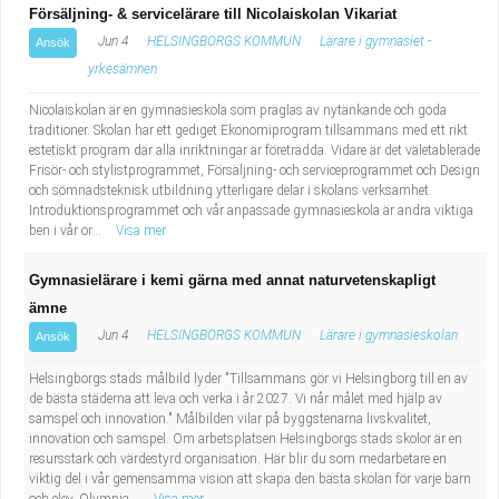
Försäljning- & servicelärare till Nicolaiskolan Vikariat
Jun 4
HELSINGBORGS KOMMUN
Lärare i gymnasiet -
Ansök
yrkesämnen
Nicolaiskolan är en gymnasieskola som präglas av nytänkande och goda
traditioner. Skolan har ett gediget Ekonomiprogram tillsammans med ett rikt
estetiskt program där alla inriktningar är företrädda. Vidare är det väletablerade
Frisör- och stylistprogrammet, Försäljning- och serviceprogrammet och Design
och sömnadsteknisk utbildning ytterligare delar i skolans verksamhet.
Introduktionsprogrammet och vår anpassade gymnasieskola är andra viktiga
ben i vår or...
Visa mer
Gymnasielärare i kemi gärna med annat naturvetenskapligt
ämne
Jun 4
HELSINGBORGS KOMMUN
Lärare i gymnasieskolan
Ansök
Helsingborgs stads målbild lyder "Tillsammans gör vi Helsingborg till en av
de bästa städerna att leva och verka i år 2027. Vi når målet med hjälp av
samspel och innovation." Målbilden vilar på byggstenarna livskvalitet,
innovation och samspel. Om arbetsplatsen Helsingborgs stads skolor är en
resursstark och värdestyrd organisation. Här blir du som medarbetare en
viktig del i vår gemensamma vision att skapa den bästa skolan för varje barn