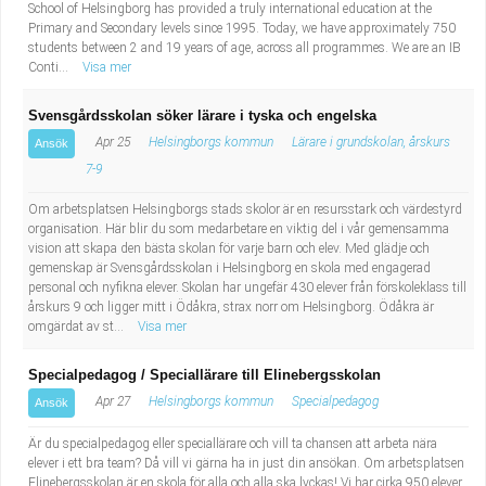
School of Helsingborg has provided a truly international education at the
Primary and Secondary levels since 1995. Today, we have approximately 750
students between 2 and 19 years of age, across all programmes. We are an IB
Conti...
Visa mer
Svensgårdsskolan söker lärare i tyska och engelska
Apr 25
Helsingborgs kommun
Lärare i grundskolan, årskurs
Ansök
7-9
Om arbetsplatsen Helsingborgs stads skolor är en resursstark och värdestyrd
organisation. Här blir du som medarbetare en viktig del i vår gemensamma
vision att skapa den bästa skolan för varje barn och elev. Med glädje och
gemenskap är Svensgårdsskolan i Helsingborg en skola med engagerad
personal och nyfikna elever. Skolan har ungefär 430 elever från förskoleklass till
årskurs 9 och ligger mitt i Ödåkra, strax norr om Helsingborg. Ödåkra är
omgärdat av st...
Visa mer
Specialpedagog / Speciallärare till Elinebergsskolan
Apr 27
Helsingborgs kommun
Specialpedagog
Ansök
Är du specialpedagog eller speciallärare och vill ta chansen att arbeta nära
elever i ett bra team? Då vill vi gärna ha in just din ansökan. Om arbetsplatsen
Elinebergsskolan är en skola för alla och alla ska lyckas! Vi har cirka 950 elever