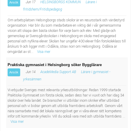
Fastighetsskötare
Jun 17
HELSINGBORGS KOMMUN
Lärare i
Ansök
Socialt arbete
fritidshem/Fritidspedagog
Informatör/Kommunikatör
Säkerhetsarbete
Om arbetsplatsen Helsingborgs stads skolor är en resursstark och värdestyrd
organisation. Här blir du som medarbetare en viktig del i vår gemensamma
vision att skapa den bästa skolan för varje barn och elev. Med glädje och
Brevbärare
Tekniskt arbete
gemenskap är Svensgårdsskolan i Helsingborg en skola med engagerad
personal och nyfikna elever. Skolan har ungefär 400 elever från förskoleklass till
Sjuksköterska, grundutbildad
Transport
årskurs 9 och ligger mitt i Ödåkra, strax norr om Helsingborg. Ödåkra är
omgärdat av st...
Visa mer
Kock, storhushåll
Praktiska gymnasiet i Helsingborg söker Bygglärare
Jun 14
AcadeMedia Support AB
Lärare i gymnasiet -
Ansök
Undersköterska, vård- o specialavd. o mottagning
yrkesämnen
Bibliotekarie
Vi erbjuder Sveriges mest relevanta yrkesutbildningar. Redan 1999 startade
Praktiska Gymnasiet sin första skola, sedan dess har vi vuxit och har idag 34
skolor över hela landet. De branscher vi utbildar inom skriker efter utbildad
Administrativ assistent
personal och vi bidrar genom att utbilda framtidens arbetskraft. Genom vårt
nära samarbete med det lokala näringslivet ger vi våra elever rätt kompetens
inför sitt kommande yrkesliv. Vill du också vara med och utbilda framtidens ...
Lärare i gymnasiet
Visa mer