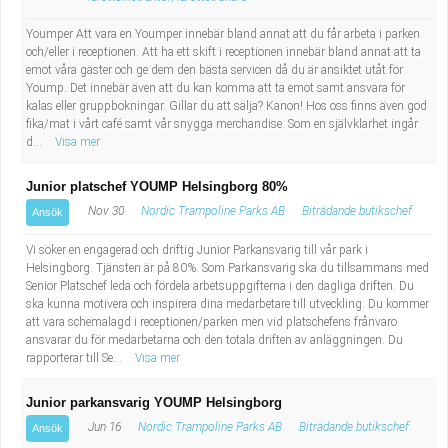
Fastighetsskötare
Socialt arbete
Youmper Att vara en Youmper innebär bland annat att du får arbeta i parken
och/eller i receptionen. Att ha ett skift i receptionen innebär bland annat att ta
Informatör/Kommunikatör
Säkerhetsarbete
emot våra gäster och ge dem den bästa servicen då du är ansiktet utåt för
Yoump. Det innebär även att du kan komma att ta emot samt ansvara för
Brevbärare
kalas eller gruppbokningar. Gillar du att sälja? Kanon! Hos oss finns även god
Tekniskt arbete
fika/mat i vårt café samt vår snygga merchandise. Som en självklarhet ingår
d...
Visa mer
Sjuksköterska, grundutbildad
Transport
Junior platschef YOUMP Helsingborg 80%
Kock, storhushåll
Nov 30
Nordic Trampoline Parks AB
Biträdande butikschef
Ansök
Vi söker en engagerad och driftig Junior Parkansvarig till vår park i
Undersköterska, vård- o specialavd. o mottagning
Helsingborg. Tjänsten är på 80%. Som Parkansvarig ska du tillsammans med
Senior Platschef leda och fördela arbetsuppgifterna i den dagliga driften. Du
Bibliotekarie
ska kunna motivera och inspirera dina medarbetare till utveckling. Du kommer
att vara schemalagd i receptionen/parken men vid platschefens frånvaro
ansvarar du för medarbetarna och den totala driften av anläggningen. Du
Administrativ assistent
rapporterar till Se...
Visa mer
Lärare i gymnasiet
Junior parkansvarig YOUMP Helsingborg
Jun 16
Nordic Trampoline Parks AB
Biträdande butikschef
Ansök