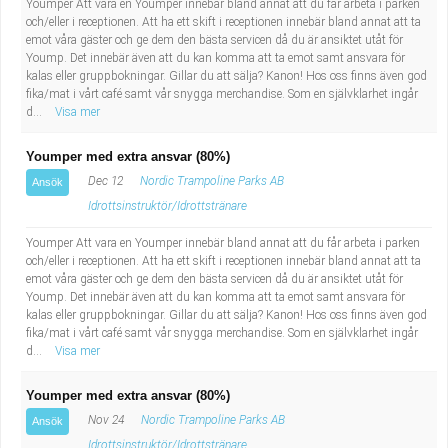
Youmper Att vara en Youmper innebär bland annat att du får arbeta i parken
Industriell tillverkning
Behandlingsassistent/Socialpedagog
och/eller i receptionen. Att ha ett skift i receptionen innebär bland annat att ta
emot våra gäster och ge dem den bästa servicen då du är ansiktet utåt för
Yoump. Det innebär även att du kan komma att ta emot samt ansvara för
Installation, drift, underhåll
Tandsköterska
kalas eller gruppbokningar. Gillar du att sälja? Kanon! Hos oss finns även god
fika/mat i vårt café samt vår snygga merchandise. Som en självklarhet ingår
d...
Visa mer
Kropps- och skönhetsvård
Budbilsförare
Youmper med extra ansvar (80%)
Kultur, media, design
Tidningsbud/Tidningsdistributör
Dec 12
Nordic Trampoline Parks AB
Ansök
Idrottsinstruktör/Idrottstränare
Militärt arbete
Lärare i fritidshem/Fritidspedagog
Youmper Att vara en Youmper innebär bland annat att du får arbeta i parken
och/eller i receptionen. Att ha ett skift i receptionen innebär bland annat att ta
Naturbruk
Taxiförare/Taxichaufför
emot våra gäster och ge dem den bästa servicen då du är ansiktet utåt för
Yoump. Det innebär även att du kan komma att ta emot samt ansvara för
Naturvetenskapligt arbete
Läkarsekreterare/Vårdadmin/Medicinsk
kalas eller gruppbokningar. Gillar du att sälja? Kanon! Hos oss finns även god
fika/mat i vårt café samt vår snygga merchandise. Som en självklarhet ingår
d...
Visa mer
sekreterare
Pedagogiskt arbete
Youmper med extra ansvar (80%)
Lastbilsförare m.fl.
Sanering och renhållning
Nov 24
Nordic Trampoline Parks AB
Ansök
Idrottsinstruktör/Idrottstränare