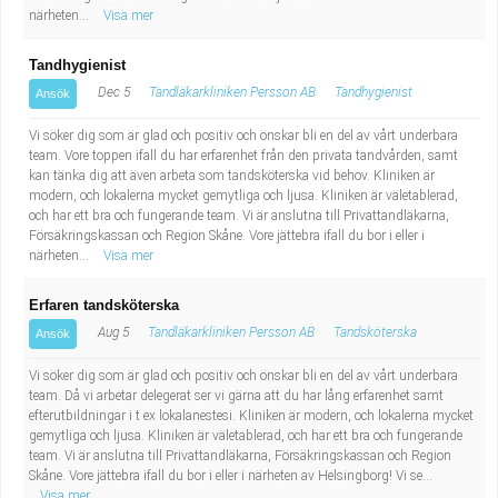
närheten...
Visa mer
Tandhygienist
Dec 5
Tandläkarkliniken Persson AB
Tandhygienist
Ansök
Vi söker dig som är glad och positiv och önskar bli en del av vårt underbara
team. Vore toppen ifall du har erfarenhet från den privata tandvården, samt
kan tänka dig att även arbeta som tandsköterska vid behov. Kliniken är
modern, och lokalerna mycket gemytliga och ljusa. Kliniken är väletablerad,
och har ett bra och fungerande team. Vi är anslutna till Privattandläkarna,
Försäkringskassan och Region Skåne. Vore jättebra ifall du bor i eller i
närheten...
Visa mer
Erfaren tandsköterska
Aug 5
Tandläkarkliniken Persson AB
Tandsköterska
Ansök
Vi söker dig som är glad och positiv och önskar bli en del av vårt underbara
team. Då vi arbetar delegerat ser vi gärna att du har lång erfarenhet samt
efterutbildningar i t ex lokalanestesi. Kliniken är modern, och lokalerna mycket
gemytliga och ljusa. Kliniken är väletablerad, och har ett bra och fungerande
team. Vi är anslutna till Privattandläkarna, Försäkringskassan och Region
Skåne. Vore jättebra ifall du bor i eller i närheten av Helsingborg! Vi se...
Visa mer