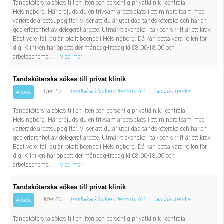
Tandsköterska sökes till en liten och personlig privatklinik i centrala
Industriell tillverkning
Behandlingsassistent/Socialpedagog
Helsingborg. Här erbjuds du en trivsam arbetsplats i ett mindre team med
varierade arbetsuppgifter. Vi ser att du är utbildad tandsköterska och har en
god erfarenhet av delegerat arbete. Utmärkt svenska i tal- och skrift är ett krav.
Installation, drift, underhåll
Tandsköterska
Bäst vore ifall du är lokalt boende i Helsingborg. Då kan detta vara rollen för
dig! Kliniken har öppettider måndag-fredag kl 08.00-18.00 och
arbetsschema...
Kropps- och skönhetsvård
Budbilsförare
Visa mer
Tandsköterska sökes till privat klinik
Kultur, media, design
Tidningsbud/Tidningsdistributör
Dec 17
Tandläkarkliniken Persson AB
Tandsköterska
Ansök
Militärt arbete
Lärare i fritidshem/Fritidspedagog
Tandsköterska sökes till en liten och personlig privatklinik i centrala
Helsingborg. Här erbjuds du en trivsam arbetsplats i ett mindre team med
varierade arbetsuppgifter. Vi ser att du är utbildad tandsköterska och har en
Naturbruk
Taxiförare/Taxichaufför
god erfarenhet av delegerat arbete. Utmärkt svenska i tal- och skrift är ett krav.
Bäst vore ifall du är lokalt boende i Helsingborg. Då kan detta vara rollen för
Naturvetenskapligt arbete
Läkarsekreterare/Vårdadmin/Medicinsk
dig! Kliniken har öppettider måndag-fredag kl 08.00-18.00 och
arbetsschema...
Visa mer
sekreterare
Pedagogiskt arbete
Tandsköterska sökes till privat klinik
Mar 10
Tandläkarkliniken Persson AB
Tandsköterska
Ansök
Lastbilsförare m.fl.
Sanering och renhållning
Tandsköterska sökes till en liten och personlig privatklinik i centrala