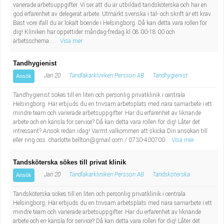
varierade arbetsuppgifter. Vi ser att du är utbildad tandsköterska och har en
god erfarenhet av delegerat arbete. Utmärkt svenska i tal- och skrift är ett krav.
Bäst vore ifall du är lokalt boende i Helsingborg. Då kan detta vara rollen för
dig! Kliniken har öppettider måndag-fredag kl 08.00-18.00 och
arbetsschema...
Visa mer
Tandhygienist
Jan 20
Tandläkarkliniken Persson AB
Tandhygienist
Ansök
Tandhygienist sökes till en liten och personlig privatklinik i centrala
Helsingborg. Här erbjuds du en trivsam arbetsplats med nära samarbete i ett
mindre team och varierade arbetsuppgifter. Har du erfarenhet av liknande
arbete och en känsla för service? Då kan detta vara rollen för dig! Låter det
intressant? Ansök redan idag! Varmt välkommen att skicka Din ansökan till
eller ring oss.
charlotte.bellton@gmail.com
/ 0730-400700
Visa mer
Tandsköterska sökes till privat klinik
Jan 20
Tandläkarkliniken Persson AB
Tandsköterska
Ansök
Tandsköterska sökes till en liten och personlig privatklinik i centrala
Helsingborg. Här erbjuds du en trivsam arbetsplats med nära samarbete i ett
mindre team och varierade arbetsuppgifter. Har du erfarenhet av liknande
arbete och en känsla för service? Då kan detta vara rollen för dig! Låter det