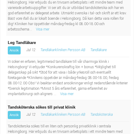
Fastighetsskötare
Helsingborg. Här erbjuds du en trivsam arbetsplats i ett mindre team med
Socialt arbete
varierade arbetsuppgifter. Vi ser att du är utbildad tandsköterska och har en
god erfarenhet av delegerat arbete. Utmärkt svenska i tal- och skrift är ett krav.
Informatör/Kommunikatör
Säkerhetsarbete
Bäst vore ifall du är lokalt boende i Helsingborg. Då kan detta vara rollen för
dig! Kliniken har öppettider måndag-fredag kl 08.00-18.00 och
arbetsschema...
Visa mer
Brevbärare
Tekniskt arbete
Leg Tandläkare
Sjuksköterska, grundutbildad
Transport
Jul 12
Tandläkarkliniken Persson AB
Tandläkare
Ansök
Kock, storhushåll
Vi söker en erfaren, legitimerad tandläkare till vår charmiga klinik i
Helsingborg! Vi erbjuder *Konkurenskraftig lön + bonus *Möjlighet till
delägarskap på sikt *Stöd för att växa i både yrkesroll och eventuellt
Undersköterska, vård- o specialavd. o mottagning
företagande *Klinikens öppetider är måndag-fredag 08.00-18.00, fredag
08.00-12.00 Obs! Vi beaktar endast ansökningar enligt nedanstående kriterier
*Svensk legitimation *Minst 5 års erfarenhet, gärna erfarenhet av
Bibliotekarie
implantatkirurgi och aligners ...
Visa mer
Administrativ assistent
Tandsköterska sökes till privat klinik
Jul 12
Tandläkarkliniken Persson AB
Tandsköterska
Ansök
Lärare i gymnasiet
Tandsköterska sökes till en liten och personlig privatklinik i centrala
Helsingborg. Här erbjuds du en trivsam arbetsplats i ett mindre team med