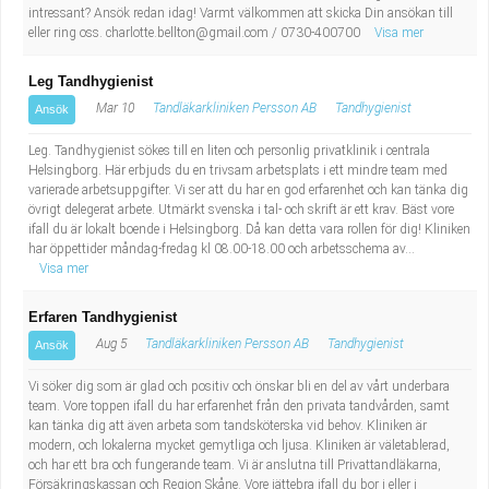
intressant? Ansök redan idag! Varmt välkommen att skicka Din ansökan till
eller ring oss.
charlotte.bellton@gmail.com
/ 0730-400700
Visa mer
Leg Tandhygienist
Mar 10
Tandläkarkliniken Persson AB
Tandhygienist
Ansök
Leg. Tandhygienist sökes till en liten och personlig privatklinik i centrala
Helsingborg. Här erbjuds du en trivsam arbetsplats i ett mindre team med
varierade arbetsuppgifter. Vi ser att du har en god erfarenhet och kan tänka dig
övrigt delegerat arbete. Utmärkt svenska i tal- och skrift är ett krav. Bäst vore
ifall du är lokalt boende i Helsingborg. Då kan detta vara rollen för dig! Kliniken
har öppettider måndag-fredag kl 08.00-18.00 och arbetsschema av...
Visa mer
Erfaren Tandhygienist
Aug 5
Tandläkarkliniken Persson AB
Tandhygienist
Ansök
Vi söker dig som är glad och positiv och önskar bli en del av vårt underbara
team. Vore toppen ifall du har erfarenhet från den privata tandvården, samt
kan tänka dig att även arbeta som tandsköterska vid behov. Kliniken är
modern, och lokalerna mycket gemytliga och ljusa. Kliniken är väletablerad,
och har ett bra och fungerande team. Vi är anslutna till Privattandläkarna,
Försäkringskassan och Region Skåne. Vore jättebra ifall du bor i eller i