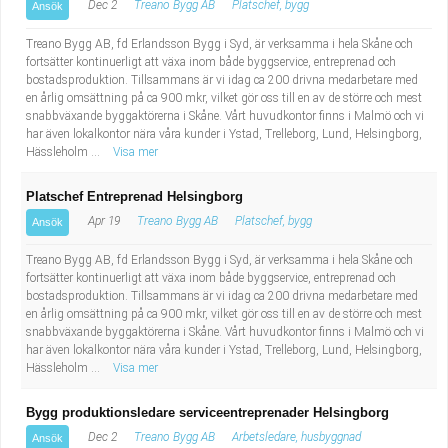
Dec 2
Treano Bygg AB
Platschef, bygg
Ansök
Treano Bygg AB, fd Erlandsson Bygg i Syd, är verksamma i hela Skåne och
fortsätter kontinuerligt att växa inom både byggservice, entreprenad och
bostadsproduktion. Tillsammans är vi idag ca 200 drivna medarbetare med
en årlig omsättning på ca 900 mkr, vilket gör oss till en av de större och mest
snabbväxande byggaktörerna i Skåne. Vårt huvudkontor finns i Malmö och vi
har även lokalkontor nära våra kunder i Ystad, Trelleborg, Lund, Helsingborg,
Hässleholm ...
Visa mer
Platschef Entreprenad Helsingborg
Apr 19
Treano Bygg AB
Platschef, bygg
Ansök
Treano Bygg AB, fd Erlandsson Bygg i Syd, är verksamma i hela Skåne och
fortsätter kontinuerligt att växa inom både byggservice, entreprenad och
bostadsproduktion. Tillsammans är vi idag ca 200 drivna medarbetare med
en årlig omsättning på ca 900 mkr, vilket gör oss till en av de större och mest
snabbväxande byggaktörerna i Skåne. Vårt huvudkontor finns i Malmö och vi
har även lokalkontor nära våra kunder i Ystad, Trelleborg, Lund, Helsingborg,
Hässleholm ...
Visa mer
Bygg produktionsledare serviceentreprenader Helsingborg
Dec 2
Treano Bygg AB
Arbetsledare, husbyggnad
Ansök