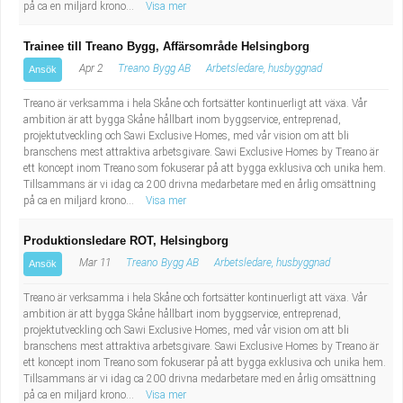
på ca en miljard krono...
Visa mer
Trainee till Treano Bygg, Affärsområde Helsingborg
Apr 2
Treano Bygg AB
Arbetsledare, husbyggnad
Ansök
Treano är verksamma i hela Skåne och fortsätter kontinuerligt att växa. Vår
ambition är att bygga Skåne hållbart inom byggservice, entreprenad,
projektutveckling och Sawi Exclusive Homes, med vår vision om att bli
branschens mest attraktiva arbetsgivare. Sawi Exclusive Homes by Treano är
ett koncept inom Treano som fokuserar på att bygga exklusiva och unika hem.
Tillsammans är vi idag ca 200 drivna medarbetare med en årlig omsättning
på ca en miljard krono...
Visa mer
Produktionsledare ROT, Helsingborg
Mar 11
Treano Bygg AB
Arbetsledare, husbyggnad
Ansök
Treano är verksamma i hela Skåne och fortsätter kontinuerligt att växa. Vår
ambition är att bygga Skåne hållbart inom byggservice, entreprenad,
projektutveckling och Sawi Exclusive Homes, med vår vision om att bli
branschens mest attraktiva arbetsgivare. Sawi Exclusive Homes by Treano är
ett koncept inom Treano som fokuserar på att bygga exklusiva och unika hem.
Tillsammans är vi idag ca 200 drivna medarbetare med en årlig omsättning
på ca en miljard krono...
Visa mer