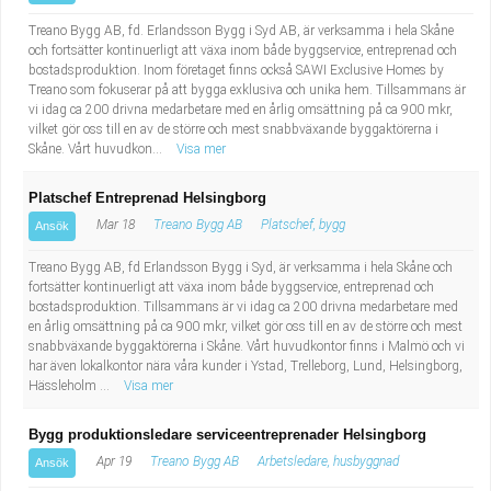
Treano Bygg AB, fd. Erlandsson Bygg i Syd AB, är verksamma i hela Skåne
och fortsätter kontinuerligt att växa inom både byggservice, entreprenad och
bostadsproduktion. Inom företaget finns också SAWI Exclusive Homes by
Treano som fokuserar på att bygga exklusiva och unika hem. Tillsammans är
vi idag ca 200 drivna medarbetare med en årlig omsättning på ca 900 mkr,
vilket gör oss till en av de större och mest snabbväxande byggaktörerna i
Skåne. Vårt huvudkon...
Visa mer
Platschef Entreprenad Helsingborg
Mar 18
Treano Bygg AB
Platschef, bygg
Ansök
Treano Bygg AB, fd Erlandsson Bygg i Syd, är verksamma i hela Skåne och
fortsätter kontinuerligt att växa inom både byggservice, entreprenad och
bostadsproduktion. Tillsammans är vi idag ca 200 drivna medarbetare med
en årlig omsättning på ca 900 mkr, vilket gör oss till en av de större och mest
snabbväxande byggaktörerna i Skåne. Vårt huvudkontor finns i Malmö och vi
har även lokalkontor nära våra kunder i Ystad, Trelleborg, Lund, Helsingborg,
Hässleholm ...
Visa mer
Bygg produktionsledare serviceentreprenader Helsingborg
Apr 19
Treano Bygg AB
Arbetsledare, husbyggnad
Ansök