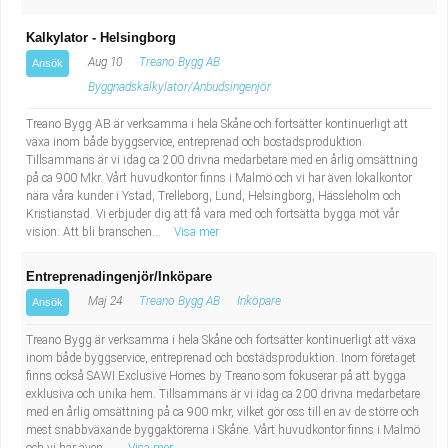
Kalkylator - Helsingborg
Aug 10
Treano Bygg AB
Ansök
Byggnadskalkylator/Anbudsingenjör
Treano Bygg AB är verksamma i hela Skåne och fortsätter kontinuerligt att
växa inom både byggservice, entreprenad och bostadsproduktion.
Tillsammans är vi idag ca 200 drivna medarbetare med en årlig omsättning
på ca 900 Mkr. Vårt huvudkontor finns i Malmö och vi har även lokalkontor
nära våra kunder i Ystad, Trelleborg, Lund, Helsingborg, Hässleholm och
Kristianstad. Vi erbjuder dig att få vara med och fortsätta bygga mot vår
vision: Att bli branschen...
Visa mer
Entreprenadingenjör/Inköpare
Maj 24
Treano Bygg AB
Inköpare
Ansök
Treano Bygg är verksamma i hela Skåne och fortsätter kontinuerligt att växa
inom både byggservice, entreprenad och bostadsproduktion. Inom företaget
finns också SAWI Exclusive Homes by Treano som fokuserar på att bygga
exklusiva och unika hem. Tillsammans är vi idag ca 200 drivna medarbetare
med en årlig omsättning på ca 900 mkr, vilket gör oss till en av de större och
mest snabbväxande byggaktörerna i Skåne. Vårt huvudkontor finns i Malmö