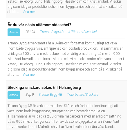
Ystad, Trelleborg, Lund, Helsingborg, Hässleholm och Kristianstad. Vi söker
dig som idag är produktionschef inom byggservice och som på sikt siktar på
att bli...
Visa mer
Är du vår nästa affärsområdeschef?
Okt 24
Treano Bygg AB
Affärsområdeschef
Ansök
Treano Bygg är verksamt i hela Skåne och fortsätter kontinuerligt att växa
inom både byggservice, entreprenad och bostadsproduktion. Tillsammans är
vi idag ca 200 drivna medarbetare med en årlig omsättning på mer än 900
Mkr. Vårt huvudkontor finns i Malmö och vi har lokalkontor nära våra kunder i
Ystad, Trelleborg, Lund, Helsingborg, Hässleholm och Kristianstad. Vi söker
dig som idag är produktionschef inom byggservice och som på sikt siktar på
att bli...
Visa mer
Skickliga snickare sökes till Helsingborg
Sep 9
Treano Bygg AB
Träarbetare/Snickare
Ansök
Treano Bygg AB är verksamma i hela Skåne och fortsätter kontinuerligt att
växa inom både byggservice, entreprenad och bostadsproduktion.
Tillsammans är vi idag ca 200 drivna medarbetare med en årlig omsättning
på ca 900 mkr, vilket gör oss till en av de större byggaktörerna i Skåne. Vårt
huvudkontor finns i Malmö och vi har även lokalkontor nära våra kunder i