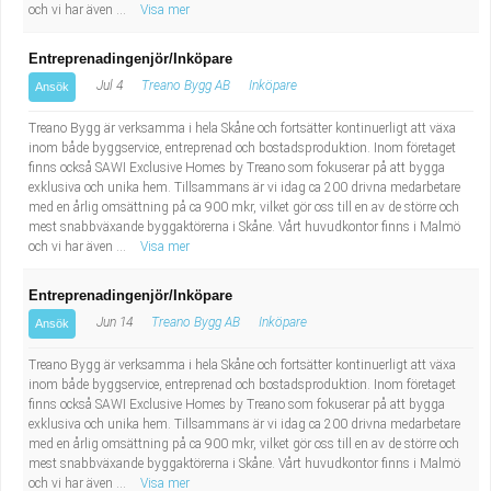
och vi har även ...
Visa mer
Entreprenadingenjör/Inköpare
Jul 4
Treano Bygg AB
Inköpare
Ansök
Treano Bygg är verksamma i hela Skåne och fortsätter kontinuerligt att växa
inom både byggservice, entreprenad och bostadsproduktion. Inom företaget
finns också SAWI Exclusive Homes by Treano som fokuserar på att bygga
exklusiva och unika hem. Tillsammans är vi idag ca 200 drivna medarbetare
med en årlig omsättning på ca 900 mkr, vilket gör oss till en av de större och
mest snabbväxande byggaktörerna i Skåne. Vårt huvudkontor finns i Malmö
och vi har även ...
Visa mer
Entreprenadingenjör/Inköpare
Jun 14
Treano Bygg AB
Inköpare
Ansök
Treano Bygg är verksamma i hela Skåne och fortsätter kontinuerligt att växa
inom både byggservice, entreprenad och bostadsproduktion. Inom företaget
finns också SAWI Exclusive Homes by Treano som fokuserar på att bygga
exklusiva och unika hem. Tillsammans är vi idag ca 200 drivna medarbetare
med en årlig omsättning på ca 900 mkr, vilket gör oss till en av de större och
mest snabbväxande byggaktörerna i Skåne. Vårt huvudkontor finns i Malmö
och vi har även ...
Visa mer