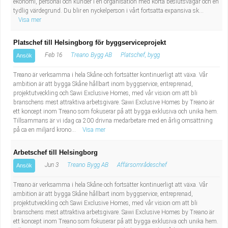
ekonomi, personal och kunder i en organisation med korta beslutsvägar och en
Industriell tillverkning
Behandlingsassistent/Socialpedagog
tydlig värdegrund. Du blir en nyckelperson i vårt fortsatta expansiva sk...
Visa mer
Installation, drift, underhåll
Tandsköterska
Platschef till Helsingborg för byggserviceprojekt
Feb 16
Treano Bygg AB
Platschef, bygg
Ansök
Kropps- och skönhetsvård
Budbilsförare
Treano är verksamma i hela Skåne och fortsätter kontinuerligt att växa. Vår
Kultur, media, design
Tidningsbud/Tidningsdistributör
ambition är att bygga Skåne hållbart inom byggservice, entreprenad,
projektutveckling och Sawi Exclusive Homes, med vår vision om att bli
branschens mest attraktiva arbetsgivare. Sawi Exclusive Homes by Treano är
Militärt arbete
Lärare i fritidshem/Fritidspedagog
ett koncept inom Treano som fokuserar på att bygga exklusiva och unika hem.
Tillsammans är vi idag ca 200 drivna medarbetare med en årlig omsättning
på ca en miljard krono...
Visa mer
Naturbruk
Taxiförare/Taxichaufför
Arbetschef till Helsingborg
Naturvetenskapligt arbete
Läkarsekreterare/Vårdadmin/Medicinsk
Jun 3
Treano Bygg AB
Affärsområdeschef
Ansök
sekreterare
Pedagogiskt arbete
Treano är verksamma i hela Skåne och fortsätter kontinuerligt att växa. Vår
ambition är att bygga Skåne hållbart inom byggservice, entreprenad,
projektutveckling och Sawi Exclusive Homes, med vår vision om att bli
Lastbilsförare m.fl.
Sanering och renhållning
branschens mest attraktiva arbetsgivare. Sawi Exclusive Homes by Treano är
ett koncept inom Treano som fokuserar på att bygga exklusiva och unika hem.