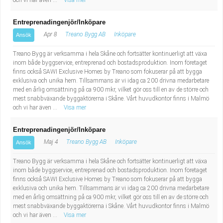
och vi har även ...
Visa mer
Entreprenadingenjör/Inköpare
Apr 8
Treano Bygg AB
Inköpare
Ansök
Treano Bygg är verksamma i hela Skåne och fortsätter kontinuerligt att växa
inom både byggservice, entreprenad och bostadsproduktion. Inom företaget
finns också SAWI Exclusive Homes by Treano som fokuserar på att bygga
exklusiva och unika hem. Tillsammans är vi idag ca 200 drivna medarbetare
med en årlig omsättning på ca 900 mkr, vilket gör oss till en av de större och
mest snabbväxande byggaktörerna i Skåne. Vårt huvudkontor finns i Malmö
och vi har även ...
Visa mer
Entreprenadingenjör/Inköpare
Maj 4
Treano Bygg AB
Inköpare
Ansök
Treano Bygg är verksamma i hela Skåne och fortsätter kontinuerligt att växa
inom både byggservice, entreprenad och bostadsproduktion. Inom företaget
finns också SAWI Exclusive Homes by Treano som fokuserar på att bygga
exklusiva och unika hem. Tillsammans är vi idag ca 200 drivna medarbetare
med en årlig omsättning på ca 900 mkr, vilket gör oss till en av de större och
mest snabbväxande byggaktörerna i Skåne. Vårt huvudkontor finns i Malmö
och vi har även ...
Visa mer