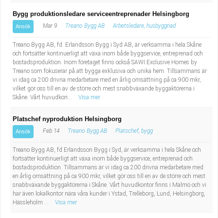
Bygg produktionsledare serviceentreprenader Helsingborg
Mar 9
Treano Bygg AB
Arbetsledare, husbyggnad
Ansök
Treano Bygg AB, fd. Erlandsson Bygg i Syd AB, är verksamma i hela Skåne
och fortsätter kontinuerligt att växa inom både byggservice, entreprenad och
bostadsproduktion. Inom företaget finns också SAWI Exclusive Homes by
Treano som fokuserar på att bygga exklusiva och unika hem. Tillsammans är
vi idag ca 200 drivna medarbetare med en årlig omsättning på ca 900 mkr,
vilket gör oss till en av de större och mest snabbväxande byggaktörerna i
Skåne. Vårt huvudkon...
Visa mer
Platschef nyproduktion Helsingborg
Feb 14
Treano Bygg AB
Platschef, bygg
Ansök
Treano Bygg AB, fd Erlandsson Bygg i Syd, är verksamma i hela Skåne och
fortsätter kontinuerligt att växa inom både byggservice, entreprenad och
bostadsproduktion. Tillsammans är vi idag ca 200 drivna medarbetare med
en årlig omsättning på ca 900 mkr, vilket gör oss till en av de större och mest
snabbväxande byggaktörerna i Skåne. Vårt huvudkontor finns i Malmö och vi
har även lokalkontor nära våra kunder i Ystad, Trelleborg, Lund, Helsingborg,
Hässleholm ...
Visa mer