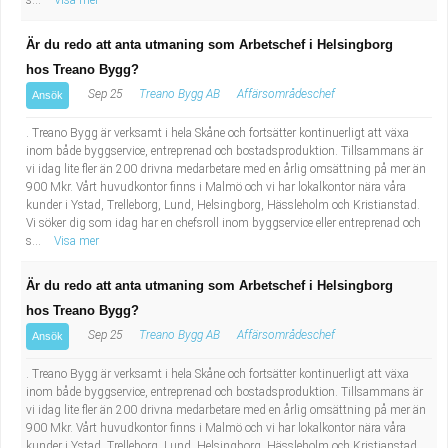
s...
Visa mer
Är du redo att anta utmaning som Arbetschef i Helsingborg
hos Treano Bygg?
Sep 25
Treano Bygg AB
Affärsområdeschef
Ansök
. Treano Bygg är verksamt i hela Skåne och fortsätter kontinuerligt att växa
inom både byggservice, entreprenad och bostadsproduktion. Tillsammans är
vi idag lite fler än 200 drivna medarbetare med en årlig omsättning på mer än
900 Mkr. Vårt huvudkontor finns i Malmö och vi har lokalkontor nära våra
kunder i Ystad, Trelleborg, Lund, Helsingborg, Hässleholm och Kristianstad.
Vi söker dig som idag har en chefsroll inom byggservice eller entreprenad och
s...
Visa mer
Är du redo att anta utmaning som Arbetschef i Helsingborg
hos Treano Bygg?
Sep 25
Treano Bygg AB
Affärsområdeschef
Ansök
. Treano Bygg är verksamt i hela Skåne och fortsätter kontinuerligt att växa
inom både byggservice, entreprenad och bostadsproduktion. Tillsammans är
vi idag lite fler än 200 drivna medarbetare med en årlig omsättning på mer än
900 Mkr. Vårt huvudkontor finns i Malmö och vi har lokalkontor nära våra
kunder i Ystad, Trelleborg, Lund, Helsingborg, Hässleholm och Kristianstad.