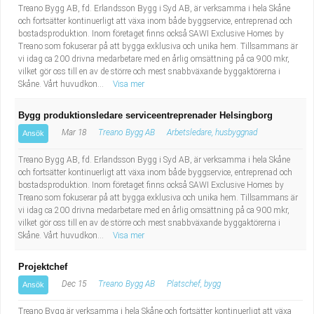
Treano Bygg AB, fd. Erlandsson Bygg i Syd AB, är verksamma i hela Skåne
och fortsätter kontinuerligt att växa inom både byggservice, entreprenad och
bostadsproduktion. Inom företaget finns också SAWI Exclusive Homes by
Treano som fokuserar på att bygga exklusiva och unika hem. Tillsammans är
vi idag ca 200 drivna medarbetare med en årlig omsättning på ca 900 mkr,
vilket gör oss till en av de större och mest snabbväxande byggaktörerna i
Skåne. Vårt huvudkon...
Visa mer
Bygg produktionsledare serviceentreprenader Helsingborg
Mar 18
Treano Bygg AB
Arbetsledare, husbyggnad
Ansök
Treano Bygg AB, fd. Erlandsson Bygg i Syd AB, är verksamma i hela Skåne
och fortsätter kontinuerligt att växa inom både byggservice, entreprenad och
bostadsproduktion. Inom företaget finns också SAWI Exclusive Homes by
Treano som fokuserar på att bygga exklusiva och unika hem. Tillsammans är
vi idag ca 200 drivna medarbetare med en årlig omsättning på ca 900 mkr,
vilket gör oss till en av de större och mest snabbväxande byggaktörerna i
Skåne. Vårt huvudkon...
Visa mer
Projektchef
Dec 15
Treano Bygg AB
Platschef, bygg
Ansök
Treano Bygg är verksamma i hela Skåne och fortsätter kontinuerligt att växa