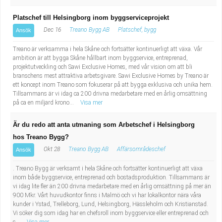
Platschef till Helsingborg inom byggserviceprojekt
Dec 16
Treano Bygg AB
Platschef, bygg
Ansök
Treano är verksamma i hela Skåne och fortsätter kontinuerligt att växa. Vår
ambition är att bygga Skåne hållbart inom byggservice, entreprenad,
projektutveckling och Sawi Exclusive Homes, med vår vision om att bli
branschens mest attraktiva arbetsgivare. Sawi Exclusive Homes by Treano är
ett koncept inom Treano som fokuserar på att bygga exklusiva och unika hem.
Tillsammans är vi idag ca 200 drivna medarbetare med en årlig omsättning
på ca en miljard krono...
Visa mer
Är du redo att anta utmaning som Arbetschef i Helsingborg
hos Treano Bygg?
Okt 28
Treano Bygg AB
Affärsområdeschef
Ansök
. Treano Bygg är verksamt i hela Skåne och fortsätter kontinuerligt att växa
inom både byggservice, entreprenad och bostadsproduktion. Tillsammans är
vi idag lite fler än 200 drivna medarbetare med en årlig omsättning på mer än
900 Mkr. Vårt huvudkontor finns i Malmö och vi har lokalkontor nära våra
kunder i Ystad, Trelleborg, Lund, Helsingborg, Hässleholm och Kristianstad.
Vi söker dig som idag har en chefsroll inom byggservice eller entreprenad och