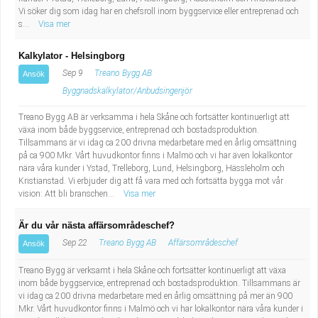
Vi söker dig som idag har en chefsroll inom byggservice eller entreprenad och
s...
Visa mer
Kalkylator - Helsingborg
Sep 9
Treano Bygg AB
Ansök
Byggnadskalkylator/Anbudsingenjör
Treano Bygg AB är verksamma i hela Skåne och fortsätter kontinuerligt att
växa inom både byggservice, entreprenad och bostadsproduktion.
Tillsammans är vi idag ca 200 drivna medarbetare med en årlig omsättning
på ca 900 Mkr. Vårt huvudkontor finns i Malmö och vi har även lokalkontor
nära våra kunder i Ystad, Trelleborg, Lund, Helsingborg, Hässleholm och
Kristianstad. Vi erbjuder dig att få vara med och fortsätta bygga mot vår
vision: Att bli branschen...
Visa mer
Är du vår nästa affärsområdeschef?
Sep 22
Treano Bygg AB
Affärsområdeschef
Ansök
Treano Bygg är verksamt i hela Skåne och fortsätter kontinuerligt att växa
inom både byggservice, entreprenad och bostadsproduktion. Tillsammans är
vi idag ca 200 drivna medarbetare med en årlig omsättning på mer än 900
Mkr. Vårt huvudkontor finns i Malmö och vi har lokalkontor nära våra kunder i