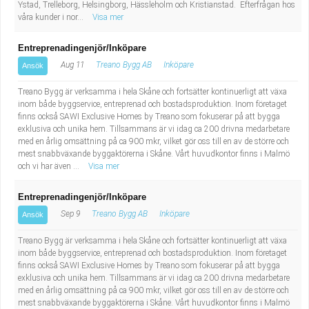
Ystad, Trelleborg, Helsingborg, Hässleholm och Kristianstad. Efterfrågan hos
våra kunder i nor...
Visa mer
Entreprenadingenjör/Inköpare
Aug 11
Treano Bygg AB
Inköpare
Ansök
Treano Bygg är verksamma i hela Skåne och fortsätter kontinuerligt att växa
inom både byggservice, entreprenad och bostadsproduktion. Inom företaget
finns också SAWI Exclusive Homes by Treano som fokuserar på att bygga
exklusiva och unika hem. Tillsammans är vi idag ca 200 drivna medarbetare
med en årlig omsättning på ca 900 mkr, vilket gör oss till en av de större och
mest snabbväxande byggaktörerna i Skåne. Vårt huvudkontor finns i Malmö
och vi har även ...
Visa mer
Entreprenadingenjör/Inköpare
Sep 9
Treano Bygg AB
Inköpare
Ansök
Treano Bygg är verksamma i hela Skåne och fortsätter kontinuerligt att växa
inom både byggservice, entreprenad och bostadsproduktion. Inom företaget
finns också SAWI Exclusive Homes by Treano som fokuserar på att bygga
exklusiva och unika hem. Tillsammans är vi idag ca 200 drivna medarbetare
med en årlig omsättning på ca 900 mkr, vilket gör oss till en av de större och
mest snabbväxande byggaktörerna i Skåne. Vårt huvudkontor finns i Malmö