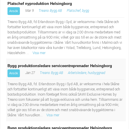
Platschef nyproduktion Helsingborg
Mar 9
Treano Bygg AB
Platschef, bygg
Ansök
Treano Bygg AB, fd Erlandsson Bygg i Syd, är verksamma i hela Skåne och
fortsätter kontinuerligt att växa inom både byggservice, entreprenad och
bostadsproduktion. Tillsammans är vi idag ca 200 drivna medarbetare med
en årlig omsättning på ca 900 mkr, vilket gör oss till en av de större och mest
snabbväxande byggaktörerna i Skåne. Vårt huvudkontor finns i Malmö och vi
har även lokalkontor nära våra kunder i Ystad, Trelleborg, Lund, Helsingborg,
Hässleholm ...
Visa mer
Bygg produktionsledare serviceentreprenader Helsingborg
Jan 27
Treano Bygg AB
Arbetsledare, husbyggnad
Ansök
Treano Bygg AB, fd. Erlandsson Bygg i Syd AB, är verksamma i hela Skåne
och fortsätter kontinuerligt att växa inom både byggservice, entreprenad och
bostadsproduktion. Inom företaget finns också SAWI Exclusive Homes by
Treano som fokuserar på att bygga exklusiva och unika hem. Tillsammans är
vi idag ca 200 drivna medarbetare med en årlig omsättning på ca 900 mkr,
vilket gör oss till en av de större och mest snabbväxande byggaktörerna i
Skåne. Vårt huvudkon...
Visa mer
Bygg produktionsledare serviceentreprenader Helsingborg