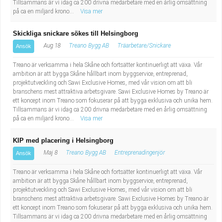
Tillsammans är vi idag ca 200 drivna medarbetare med en årlig omsättning
Fastighetsskötare
Socialt arbete
på ca en miljard krono...
Visa mer
Informatör/Kommunikatör
Säkerhetsarbete
Skickliga snickare sökes till Helsingborg
Aug 18
Treano Bygg AB
Träarbetare/Snickare
Ansök
Brevbärare
Tekniskt arbete
Treano är verksamma i hela Skåne och fortsätter kontinuerligt att växa. Vår
ambition är att bygga Skåne hållbart inom byggservice, entreprenad,
Sjuksköterska, grundutbildad
Transport
projektutveckling och Sawi Exclusive Homes, med vår vision om att bli
branschens mest attraktiva arbetsgivare. Sawi Exclusive Homes by Treano är
ett koncept inom Treano som fokuserar på att bygga exklusiva och unika hem.
Kock, storhushåll
Tillsammans är vi idag ca 200 drivna medarbetare med en årlig omsättning
på ca en miljard krono...
Visa mer
Undersköterska, vård- o specialavd. o mottagning
KIP med placering i Helsingborg
Bibliotekarie
Maj 8
Treano Bygg AB
Entreprenadingenjör
Ansök
Treano är verksamma i hela Skåne och fortsätter kontinuerligt att växa. Vår
Administrativ assistent
ambition är att bygga Skåne hållbart inom byggservice, entreprenad,
projektutveckling och Sawi Exclusive Homes, med vår vision om att bli
Lärare i gymnasiet
branschens mest attraktiva arbetsgivare. Sawi Exclusive Homes by Treano är
ett koncept inom Treano som fokuserar på att bygga exklusiva och unika hem.
Tillsammans är vi idag ca 200 drivna medarbetare med en årlig omsättning