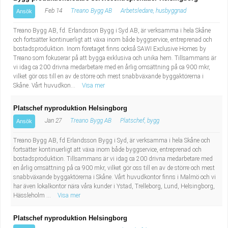
Feb 14
Treano Bygg AB
Arbetsledare, husbyggnad
Ansök
Treano Bygg AB, fd. Erlandsson Bygg i Syd AB, är verksamma i hela Skåne
och fortsätter kontinuerligt att växa inom både byggservice, entreprenad och
bostadsproduktion. Inom företaget finns också SAWI Exclusive Homes by
Treano som fokuserar på att bygga exklusiva och unika hem. Tillsammans är
vi idag ca 200 drivna medarbetare med en årlig omsättning på ca 900 mkr,
vilket gör oss till en av de större och mest snabbväxande byggaktörerna i
Skåne. Vårt huvudkon...
Visa mer
Platschef nyproduktion Helsingborg
Jan 27
Treano Bygg AB
Platschef, bygg
Ansök
Treano Bygg AB, fd Erlandsson Bygg i Syd, är verksamma i hela Skåne och
fortsätter kontinuerligt att växa inom både byggservice, entreprenad och
bostadsproduktion. Tillsammans är vi idag ca 200 drivna medarbetare med
en årlig omsättning på ca 900 mkr, vilket gör oss till en av de större och mest
snabbväxande byggaktörerna i Skåne. Vårt huvudkontor finns i Malmö och vi
har även lokalkontor nära våra kunder i Ystad, Trelleborg, Lund, Helsingborg,
Hässleholm ...
Visa mer
Platschef nyproduktion Helsingborg