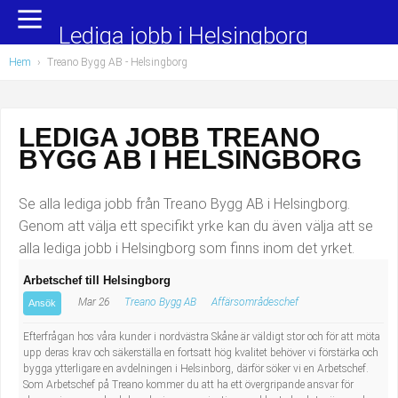
Yrkesområden
Populära jobb
Lediga jobb i Helsingborg
Hem
›
Treano Bygg AB - Helsingborg
Administration, ekonomi, juridik
Undersköterska, hemtjänst och äldreboende
Bygg och anläggning
Städare/Lokalvårdare
LEDIGA JOBB TREANO
BYGG AB I HELSINGBORG
Chefer och verksamhetsledare
Barnskötare
Data/IT
Lärare i förskola/Förskollärare
Se alla lediga jobb från Treano Bygg AB i Helsingborg.
Genom att välja ett specifikt yrke kan du även välja att se
Försäljning, inköp, marknadsföring
Lagerarbetare
alla lediga jobb i Helsingborg som finns inom det yrket.
Arbetschef till Helsingborg
Hantverksyrken
Bussförare/Busschaufför
Mar 26
Treano Bygg AB
Affärsområdeschef
Ansök
Hotell, restaurang, storhushåll
Elevassistent
Efterfrågan hos våra kunder i nordvästra Skåne är väldigt stor och för att möta
upp deras krav och säkerställa en fortsatt hög kvalitet behöver vi förstärka och
bygga ytterligare en avdelningen i Helsinborg, därför söker vi en Arbetschef.
Hälso- och sjukvård
Personlig assistent
Som Arbetschef på Treano kommer du att ha ett övergripande ansvar för