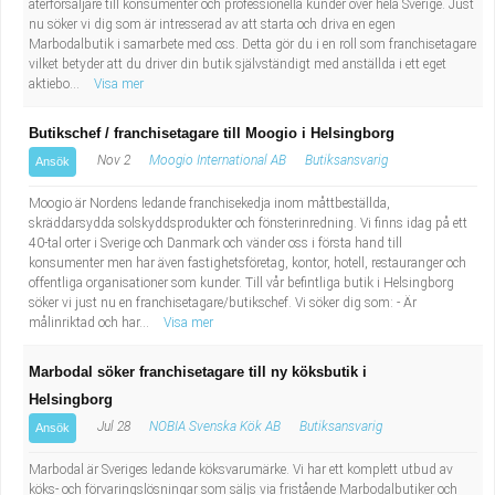
återförsäljare till konsumenter och professionella kunder över hela Sverige. Just
nu söker vi dig som är intresserad av att starta och driva en egen
Marbodalbutik i samarbete med oss. Detta gör du i en roll som franchisetagare
vilket betyder att du driver din butik självständigt med anställda i ett eget
aktiebo...
Visa mer
Butikschef / franchisetagare till Moogio i Helsingborg
Nov 2
Moogio International AB
Butiksansvarig
Ansök
Moogio är Nordens ledande franchisekedja inom måttbeställda,
skräddarsydda solskyddsprodukter och fönsterinredning. Vi finns idag på ett
40-tal orter i Sverige och Danmark och vänder oss i första hand till
konsumenter men har även fastighetsföretag, kontor, hotell, restauranger och
offentliga organisationer som kunder. Till vår befintliga butik i Helsingborg
söker vi just nu en franchisetagare/butikschef. Vi söker dig som: - Är
målinriktad och har...
Visa mer
Marbodal söker franchisetagare till ny köksbutik i
Helsingborg
Jul 28
NOBIA Svenska Kök AB
Butiksansvarig
Ansök
Marbodal är Sveriges ledande köksvarumärke. Vi har ett komplett utbud av
köks- och förvaringslösningar som säljs via fristående Marbodalbutiker och