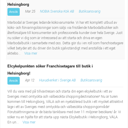
Helsingborg
Mar 25
NOBIA Svenska Kök AB
Butiksansvarig
Ansök
Marbodal är Sveriges ledande köksvarumärke. Vi har ett komplett utbud av
köks- och förvaringslösningar som säljs via fristående Marbodalbutiker och
återförsäljare till konsumenter och professionella kunder över hela Sverige. Just
nu söker vi dig som är intresserad av att starta och driva en egen
Marbodalbutik i samarbete med oss. Detta gör du i en roll som franchisetagare
vilket betyder att du driver din butik självständigt med anställda i ett eget
aktiebo...
Visa mer
Elcykelpunkten söker Franchisetagare till butik i
Helsingborg!
Apr 12
Huvudverket i Sverige AB
Butiksansvarig
Ansök
Vill du vara med på tillväxtresan och starta din egen elcykelbutik i ett av
Sveriges mest omtyckta och välbesökta shoppingdestinationer! Nu är turen
kommen till Helsingborg, VÄLA och en nyetablerad butik i ett mycket attraktivt
läge i ett av Sveriges mest omtyckta och välbesökta shoppingområde!
Förutsättningarna är de bästa tänkbara med över 11 miljoner besökare/ år. Vi
söker nu en hjälte för att starta upp nästa Elcykelbutik i Helsingborg, VÄLA.
En un...
Visa mer