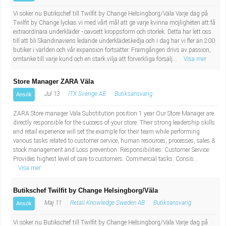
Vi söker nu Butikschef till Twilfit by Change Helsingborg/Väla Varje dag på
Twilfit by Change lyckas vi med vårt mål att ge varje kvinna möjligheten att få
extraordinära underkläder - oavsett kroppsform och storlek. Detta har lett oss
till att bli Skandinaviens ledande underklädeskedja och i dag har vi fler än 200
butiker i världen och vår expansion fortsätter. Framgången drivs av passion,
omtanke till varje kund och en stark vilja att förverkliga försälj...
Visa mer
Store Manager ZARA Väla
Jul 13
ITX Sverige AB
Butiksansvarig
Ansök
ZARA Store manager Väla Substitution position 1 year Our Store Manager are
directly responsible for the success of your store. Their strong leadership skills
and retail experience will set the example for their team while performing
various tasks related to customer service, human resources, processes, sales &
stock management and Loss prevention. Responsibilities: Customer Service:
Provides highest level of care to customers. Commercial tasks: Consis...
Visa mer
Butikschef Twilfit by Change Helsingborg/Väla
Maj 11
Retail Knowledge Sweden AB
Butiksansvarig
Ansök
Vi söker nu Butikschef till Twilfit by Change Helsingborg/Väla Varje dag på