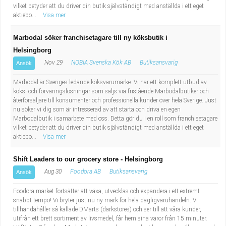
vilket betyder att du driver din butik självständigt med anställda i ett eget
aktiebo...
Visa mer
Marbodal söker franchisetagare till ny köksbutik i
Helsingborg
Nov 29
NOBIA Svenska Kök AB
Butiksansvarig
Ansök
Marbodal är Sveriges ledande köksvarumärke. Vi har ett komplett utbud av
köks- och förvaringslösningar som säljs via fristående Marbodalbutiker och
återförsäljare till konsumenter och professionella kunder över hela Sverige. Just
nu söker vi dig som är intresserad av att starta och driva en egen
Marbodalbutik i samarbete med oss. Detta gör du i en roll som franchisetagare
vilket betyder att du driver din butik självständigt med anställda i ett eget
aktiebo...
Visa mer
Shift Leaders to our grocery store - Helsingborg
Aug 30
Foodora AB
Butiksansvarig
Ansök
Foodora market fortsätter att växa, utvecklas och expandera i ett extremt
snabbt tempo! Vi bryter just nu ny mark för hela dagligvaruhandeln. Vi
tillhandahåller så kallade DMarts (darkstores) och ser till att våra kunder,
utifrån ett brett sortiment av livsmedel, får hem sina varor från 15 minuter.