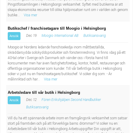
Pingstförsamlingen i Helsingborgs verksamhet. Syftet med butikerna är att
skapa ekonomiska resurser till olika hjälpinsatser runt om i världen och genom
butike...
Visa mer
Butikschef / franchisetagare till Moogio i Helsingborg
Dec 19
Moogio International AB
Butiksansvarig
Ansök
Moogio är Nordens ledande franchisekedja inom måttbeställda,
skräddarsydda solskyddsprodukter och fönsterinredning. Vi finns idag på ett
40-tal orter i Sverige och Danmark och vänder oss i första hand till
konsumenter men har även fastighetsföretag, kontor, hotell, restauranger och
offentliga organisationer som kunder. Till vår befintliga butik i Helsingborg
söker vi just nu en franchisetagare/butikschef. Vi söker dig som: - Är
målinriktad och har...
Visa mer
Arbetsledare till vår butik i Helsingborg
Dec 12
Fören Erikshjälpen Second Handbutiker
Ansök
Butiksansvarig
Vill du ha ett spännande arbete inom en framgångsrik verksamhet som satsar
stort på framtiden och på att förverkliga barns drömmar? Vi söker nu en:
Arbetsledare till vår butik i Helsingborg Arbetsuppgifter Din uppgift är att,