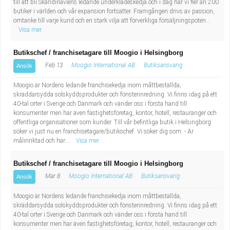
till att bli Skandinaviens ledande underklädeskedja och i dag har vi fler än 200
butiker i världen och vår expansion fortsätter. Framgången drivs av passion,
omtanke till varje kund och en stark vilja att förverkliga försäljningspoten...
Visa mer
Butikschef / franchisetagare till Moogio i Helsingborg
Feb 13
Moogio International AB
Butiksansvarig
Ansök
Moogio är Nordens ledande franchisekedja inom måttbeställda,
skräddarsydda solskyddsprodukter och fönsterinredning. Vi finns idag på ett
40-tal orter i Sverige och Danmark och vänder oss i första hand till
konsumenter men har även fastighetsföretag, kontor, hotell, restauranger och
offentliga organisationer som kunder. Till vår befintliga butik i Helsingborg
söker vi just nu en franchisetagare/butikschef. Vi söker dig som: - Är
målinriktad och har...
Visa mer
Butikschef / franchisetagare till Moogio i Helsingborg
Mar 8
Moogio International AB
Butiksansvarig
Ansök
Moogio är Nordens ledande franchisekedja inom måttbeställda,
skräddarsydda solskyddsprodukter och fönsterinredning. Vi finns idag på ett
40-tal orter i Sverige och Danmark och vänder oss i första hand till
konsumenter men har även fastighetsföretag, kontor, hotell, restauranger och