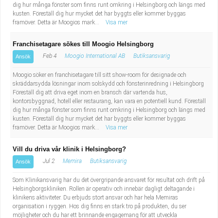
dig hur många fönster som finns runt omkring i Helsingborg och längs med
kusten. Föreställ dig hur mycket det har byggts eller kommer byggas
framöver. Detta är Moogios mark...
Visa mer
Franchisetagare sökes till Moogio Helsingborg
Feb 4
Moogio International AB
Butiksansvarig
Ansök
Moogio söker en franchisetagare till sitt show-room för designade och
skräddarsydda lösningar inom solskydd och fönsterinredning i Helsingborg
Föreställ dig att driva eget inom en bransch där vartenda hus,
kontorsbyggnad, hotell eller restaurang, kan vara en potentiell kund. Föreställ
dig hur många fönster som finns runt omkring i Helsingborg och längs med
kusten. Föreställ dig hur mycket det har byggts eller kommer byggas
framöver. Detta är Moogios mark...
Visa mer
Vill du driva vår klinik i Helsingborg?
Jul 2
Memira
Butiksansvarig
Ansök
Som Klinikansvarig har du det övergripande ansvaret för resultat och drift på
Helsingborgskliniken. Rollen är operativ och innebär dagligt deltagande i
klinikens aktiviteter. Du erbjuds stort ansvar och har hela Memiras
organisation i ryggen. Hos dig finns en stark tro på produkten, du ser
möjligheter och du har ett brinnande engagemang för att utveckla