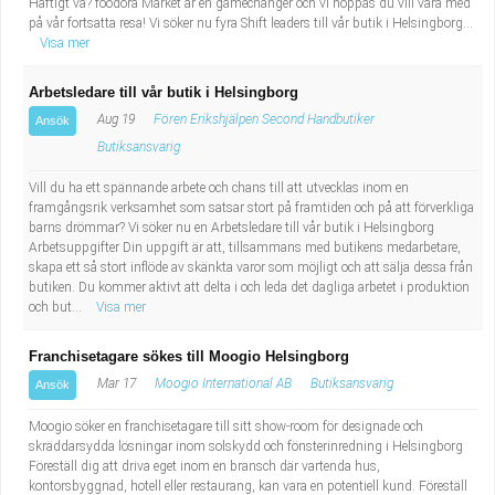
Häftigt va? foodora Market är en gamechanger och vi hoppas du vill vara med
på vår fortsatta resa! Vi söker nu fyra Shift leaders till vår butik i Helsingborg...
Visa mer
Arbetsledare till vår butik i Helsingborg
Aug 19
Fören Erikshjälpen Second Handbutiker
Ansök
Butiksansvarig
Vill du ha ett spännande arbete och chans till att utvecklas inom en
framgångsrik verksamhet som satsar stort på framtiden och på att förverkliga
barns drömmar? Vi söker nu en Arbetsledare till vår butik i Helsingborg
Arbetsuppgifter Din uppgift är att, tillsammans med butikens medarbetare,
skapa ett så stort inflöde av skänkta varor som möjligt och att sälja dessa från
butiken. Du kommer aktivt att delta i och leda det dagliga arbetet i produktion
och but...
Visa mer
Franchisetagare sökes till Moogio Helsingborg
Mar 17
Moogio International AB
Butiksansvarig
Ansök
Moogio söker en franchisetagare till sitt show-room för designade och
skräddarsydda lösningar inom solskydd och fönsterinredning i Helsingborg
Föreställ dig att driva eget inom en bransch där vartenda hus,
kontorsbyggnad, hotell eller restaurang, kan vara en potentiell kund. Föreställ