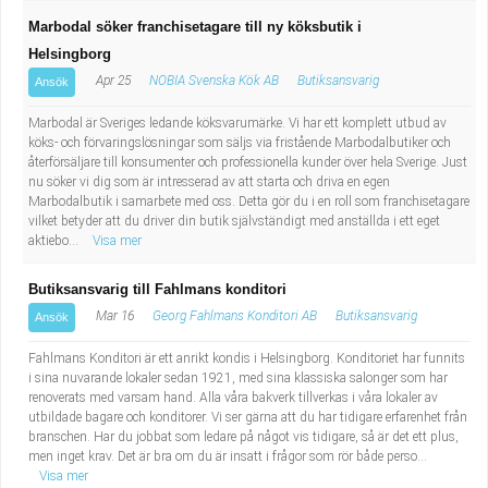
Marbodal söker franchisetagare till ny köksbutik i
Helsingborg
Apr 25
NOBIA Svenska Kök AB
Butiksansvarig
Ansök
Marbodal är Sveriges ledande köksvarumärke. Vi har ett komplett utbud av
köks- och förvaringslösningar som säljs via fristående Marbodalbutiker och
återförsäljare till konsumenter och professionella kunder över hela Sverige. Just
nu söker vi dig som är intresserad av att starta och driva en egen
Marbodalbutik i samarbete med oss. Detta gör du i en roll som franchisetagare
vilket betyder att du driver din butik självständigt med anställda i ett eget
aktiebo...
Visa mer
Butiksansvarig till Fahlmans konditori
Mar 16
Georg Fahlmans Konditori AB
Butiksansvarig
Ansök
Fahlmans Konditori är ett anrikt kondis i Helsingborg. Konditoriet har funnits
i sina nuvarande lokaler sedan 1921, med sina klassiska salonger som har
renoverats med varsam hand. Alla våra bakverk tillverkas i våra lokaler av
utbildade bagare och konditorer. Vi ser gärna att du har tidigare erfarenhet från
branschen. Har du jobbat som ledare på något vis tidigare, så är det ett plus,
men inget krav. Det är bra om du är insatt i frågor som rör både perso...
Visa mer