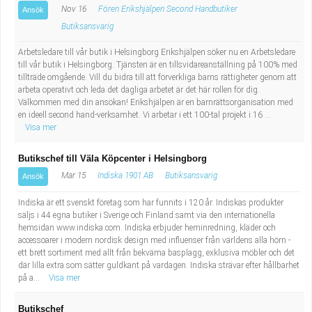
Nov 16
Fören Erikshjälpen Second Handbutiker
Ansök
Butiksansvarig
Arbetsledare till vår butik i Helsingborg Erikshjälpen söker nu en Arbetsledare
till vår butik i Helsingborg. Tjänsten är en tillsvidareanställning på 100% med
tillträde omgående. Vill du bidra till att förverkliga barns rättigheter genom att
arbeta operativt och leda det dagliga arbetet är det här rollen för dig.
Välkommen med din ansökan! Erikshjälpen är en barnrättsorganisation med
en ideell second hand-verksamhet. Vi arbetar i ett 100-tal projekt i 16 ...
Visa mer
Butikschef till Väla Köpcenter i Helsingborg
Mar 15
Indiska 1901 AB
Butiksansvarig
Ansök
Indiska är ett svenskt företag som har funnits i 120 år. Indiskas produkter
säljs i 44 egna butiker i Sverige och Finland samt via den internationella
hemsidan www.indiska.com. Indiska erbjuder heminredning, kläder och
accessoarer i modern nordisk design med influenser från världens alla hörn -
ett brett sortiment med allt från bekväma basplagg, exklusiva möbler och det
där lilla extra som sätter guldkant på vardagen. Indiska strävar efter hållbarhet
på a...
Visa mer
Butikschef