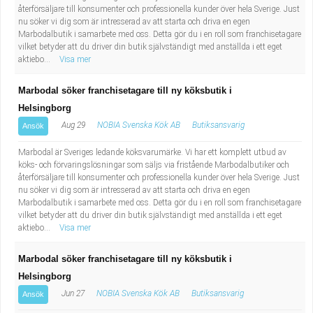
återförsäljare till konsumenter och professionella kunder över hela Sverige. Just
nu söker vi dig som är intresserad av att starta och driva en egen
Marbodalbutik i samarbete med oss. Detta gör du i en roll som franchisetagare
vilket betyder att du driver din butik självständigt med anställda i ett eget
aktiebo...
Visa mer
Marbodal söker franchisetagare till ny köksbutik i
Helsingborg
Aug 29
NOBIA Svenska Kök AB
Butiksansvarig
Ansök
Marbodal är Sveriges ledande köksvarumärke. Vi har ett komplett utbud av
köks- och förvaringslösningar som säljs via fristående Marbodalbutiker och
återförsäljare till konsumenter och professionella kunder över hela Sverige. Just
nu söker vi dig som är intresserad av att starta och driva en egen
Marbodalbutik i samarbete med oss. Detta gör du i en roll som franchisetagare
vilket betyder att du driver din butik självständigt med anställda i ett eget
aktiebo...
Visa mer
Marbodal söker franchisetagare till ny köksbutik i
Helsingborg
Jun 27
NOBIA Svenska Kök AB
Butiksansvarig
Ansök