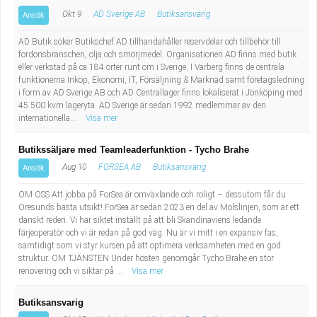
Okt 9
AD Sverige AB
Butiksansvarig
Ansök
AD Butik söker Butikschef AD tillhandahåller reservdelar och tillbehör till
fordonsbranschen, olja och smörjmedel. Organisationen AD finns med butik
eller verkstad på ca 184 orter runt om i Sverige. I Varberg finns de centrala
funktionerna Inköp, Ekonomi, IT, Försäljning & Marknad samt företagsledning
i form av AD Sverige AB och AD Centrallager finns lokaliserat i Jönköping med
45 500 kvm lageryta. AD Sverige är sedan 1992 medlemmar av den
internationella...
Visa mer
Butikssäljare med Teamleaderfunktion - Tycho Brahe
Aug 10
FORSEA AB
Butiksansvarig
Ansök
OM OSS Att jobba på ForSea är omväxlande och roligt – dessutom får du
Öresunds bästa utsikt! ForSea är sedan 2023 en del av Molslinjen, som är ett
danskt rederi. Vi har siktet inställt på att bli Skandinaviens ledande
färjeoperatör och vi är redan på god väg. Nu är vi mitt i en expansiv fas,
samtidigt som vi styr kursen på att optimera verksamheten med en god
struktur. OM TJÄNSTEN Under hösten genomgår Tycho Brahe en stor
renovering och vi siktar på ...
Visa mer
Butiksansvarig