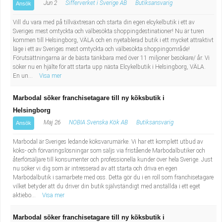
Jun 2
Sifferverket i Sverige AB
Butiksansvarig
Ansök
Vill du vara med på tillväxtresan och starta din egen elcykelbutik i ett av
Sveriges mest omtyckta och välbesökta shoppingdestinationer! Nu är turen
kommen till Helsingborg, VÄLA och en nyetablerad butik i ett mycket attraktivt
läge i ett av Sveriges mest omtyckta och välbesökta shoppingområde!
Förutsättningarna är de bästa tänkbara med över 11 miljoner besökare/ år. Vi
söker nu en hjälte för att starta upp nästa Elcykelbutik i Helsingborg, VÄLA.
En un...
Visa mer
Marbodal söker franchisetagare till ny köksbutik i
Helsingborg
Maj 26
NOBIA Svenska Kök AB
Butiksansvarig
Ansök
Marbodal är Sveriges ledande köksvarumärke. Vi har ett komplett utbud av
köks- och förvaringslösningar som säljs via fristående Marbodalbutiker och
återförsäljare till konsumenter och professionella kunder över hela Sverige. Just
nu söker vi dig som är intresserad av att starta och driva en egen
Marbodalbutik i samarbete med oss. Detta gör du i en roll som franchisetagare
vilket betyder att du driver din butik självständigt med anställda i ett eget
aktiebo...
Visa mer
Marbodal söker franchisetagare till ny köksbutik i