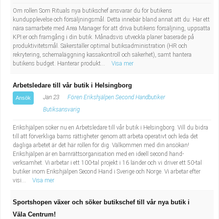
Om rollen Som Rituals nya butikschef ansvarar du för butikens
kundupplevelse och försäljningsmål. Detta innebär bland annat att du: Har ett
nära samarbete med Area Manager för att driva butikens försäljning, uppsatta
KPI:er och framgång i din butik. Månadsvis utveckla planer baserade på
produktivitetsmål. Säkerställer optimal butiksadministration (HR och
rekrytering, schemaläggning kassakontroll och säkerhet), samt hantera
butikens budget. Hanterar produkt...
Visa mer
Arbetsledare till vår butik i Helsingborg
Jan 23
Fören Erikshjälpen Second Handbutiker
Ansök
Butiksansvarig
Erikshjälpen söker nu en Arbetsledare till vår butik i Helsingborg. Vill du bidra
till att förverkliga barns rättigheter genom att arbeta operativt och leda det
dagliga arbetet är det här rollen för dig. Välkommen med din ansökan!
Erikshjälpen är en barnrättsorganisation med en ideell second hand-
verksamhet. Vi arbetar i ett 100-tal projekt i 16 länder och vi driver ett 50-tal
butiker inom Erikshjälpen Second Hand i Sverige och Norge. Vi arbetar efter
visi...
Visa mer
Sportshopen växer och söker butikschef till vår nya butik i
Väla Centrum!