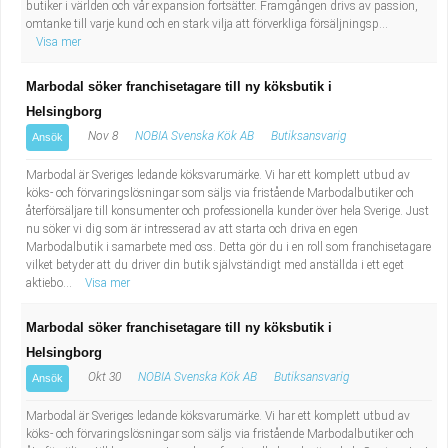
butiker i världen och vår expansion fortsätter. Framgången drivs av passion,
omtanke till varje kund och en stark vilja att förverkliga försäljningsp...
Visa mer
Marbodal söker franchisetagare till ny köksbutik i
Helsingborg
Nov 8
NOBIA Svenska Kök AB
Butiksansvarig
Ansök
Marbodal är Sveriges ledande köksvarumärke. Vi har ett komplett utbud av
köks- och förvaringslösningar som säljs via fristående Marbodalbutiker och
återförsäljare till konsumenter och professionella kunder över hela Sverige. Just
nu söker vi dig som är intresserad av att starta och driva en egen
Marbodalbutik i samarbete med oss. Detta gör du i en roll som franchisetagare
vilket betyder att du driver din butik självständigt med anställda i ett eget
aktiebo...
Visa mer
Marbodal söker franchisetagare till ny köksbutik i
Helsingborg
Okt 30
NOBIA Svenska Kök AB
Butiksansvarig
Ansök
Marbodal är Sveriges ledande köksvarumärke. Vi har ett komplett utbud av
köks- och förvaringslösningar som säljs via fristående Marbodalbutiker och