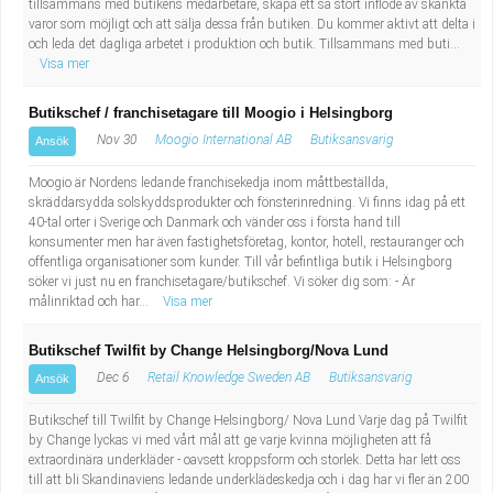
tillsammans med butikens medarbetare, skapa ett så stort inflöde av skänkta
varor som möjligt och att sälja dessa från butiken. Du kommer aktivt att delta i
och leda det dagliga arbetet i produktion och butik. Tillsammans med buti...
Visa mer
Butikschef / franchisetagare till Moogio i Helsingborg
Nov 30
Moogio International AB
Butiksansvarig
Ansök
Moogio är Nordens ledande franchisekedja inom måttbeställda,
skräddarsydda solskyddsprodukter och fönsterinredning. Vi finns idag på ett
40-tal orter i Sverige och Danmark och vänder oss i första hand till
konsumenter men har även fastighetsföretag, kontor, hotell, restauranger och
offentliga organisationer som kunder. Till vår befintliga butik i Helsingborg
söker vi just nu en franchisetagare/butikschef. Vi söker dig som: - Är
målinriktad och har...
Visa mer
Butikschef Twilfit by Change Helsingborg/Nova Lund
Dec 6
Retail Knowledge Sweden AB
Butiksansvarig
Ansök
Butikschef till Twilfit by Change Helsingborg/ Nova Lund Varje dag på Twilfit
by Change lyckas vi med vårt mål att ge varje kvinna möjligheten att få
extraordinära underkläder - oavsett kroppsform och storlek. Detta har lett oss
till att bli Skandinaviens ledande underklädeskedja och i dag har vi fler än 200