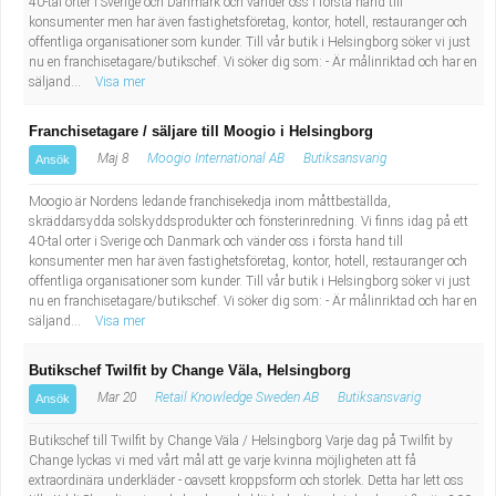
40-tal orter i Sverige och Danmark och vänder oss i första hand till
konsumenter men har även fastighetsföretag, kontor, hotell, restauranger och
offentliga organisationer som kunder. Till vår butik i Helsingborg söker vi just
nu en franchisetagare/butikschef. Vi söker dig som: - Är målinriktad och har en
säljand...
Visa mer
Franchisetagare / säljare till Moogio i Helsingborg
Maj 8
Moogio International AB
Butiksansvarig
Ansök
Moogio är Nordens ledande franchisekedja inom måttbeställda,
skräddarsydda solskyddsprodukter och fönsterinredning. Vi finns idag på ett
40-tal orter i Sverige och Danmark och vänder oss i första hand till
konsumenter men har även fastighetsföretag, kontor, hotell, restauranger och
offentliga organisationer som kunder. Till vår butik i Helsingborg söker vi just
nu en franchisetagare/butikschef. Vi söker dig som: - Är målinriktad och har en
säljand...
Visa mer
Butikschef Twilfit by Change Väla, Helsingborg
Mar 20
Retail Knowledge Sweden AB
Butiksansvarig
Ansök
Butikschef till Twilfit by Change Väla / Helsingborg Varje dag på Twilfit by
Change lyckas vi med vårt mål att ge varje kvinna möjligheten att få
extraordinära underkläder - oavsett kroppsform och storlek. Detta har lett oss