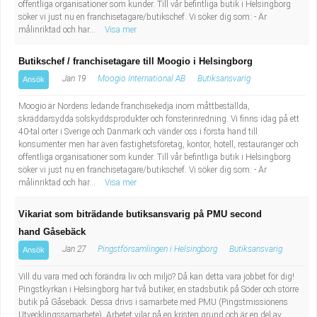
offentliga organisationer som kunder. Till vår befintliga butik i Helsingborg
söker vi just nu en franchisetagare/butikschef. Vi söker dig som: - Är
målinriktad och har...
Visa mer
Butikschef / franchisetagare till Moogio i Helsingborg
Jan 19
Moogio International AB
Butiksansvarig
Ansök
Moogio är Nordens ledande franchisekedja inom måttbeställda,
skräddarsydda solskyddsprodukter och fönsterinredning. Vi finns idag på ett
40-tal orter i Sverige och Danmark och vänder oss i första hand till
konsumenter men har även fastighetsföretag, kontor, hotell, restauranger och
offentliga organisationer som kunder. Till vår befintliga butik i Helsingborg
söker vi just nu en franchisetagare/butikschef. Vi söker dig som: - Är
målinriktad och har...
Visa mer
Vikariat som biträdande butiksansvarig på PMU second
hand Gåsebäck
Jan 27
Pingstförsamlingen i Helsingborg
Butiksansvarig
Ansök
Vill du vara med och förändra liv och miljö? Då kan detta vara jobbet för dig!
Pingstkyrkan i Helsingborg har två butiker, en stadsbutik på Söder och större
butik på Gåsebäck. Dessa drivs i samarbete med PMU (Pingstmissionens
Utvecklingssamarbete). Arbetet vilar på en kristen grund och är en del av