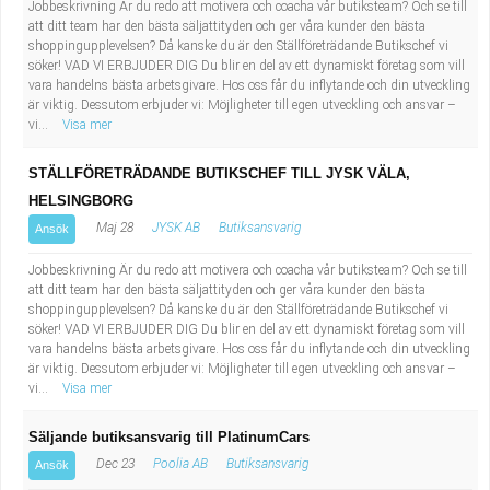
Jobbeskrivning Är du redo att motivera och coacha vår butiksteam? Och se till
Industriell tillverkning
Behandlingsassistent/Socialpedagog
att ditt team har den bästa säljattityden och ger våra kunder den bästa
shoppingupplevelsen? Då kanske du är den Ställföreträdande Butikschef vi
söker! VAD VI ERBJUDER DIG Du blir en del av ett dynamiskt företag som vill
Installation, drift, underhåll
Tandsköterska
vara handelns bästa arbetsgivare. Hos oss får du inflytande och din utveckling
är viktig. Dessutom erbjuder vi: Möjligheter till egen utveckling och ansvar –
vi...
Visa mer
Kropps- och skönhetsvård
Budbilsförare
STÄLLFÖRETRÄDANDE BUTIKSCHEF TILL JYSK VÄLA,
Kultur, media, design
Tidningsbud/Tidningsdistributör
HELSINGBORG
Maj 28
JYSK AB
Butiksansvarig
Ansök
Militärt arbete
Lärare i fritidshem/Fritidspedagog
Jobbeskrivning Är du redo att motivera och coacha vår butiksteam? Och se till
Naturbruk
Taxiförare/Taxichaufför
att ditt team har den bästa säljattityden och ger våra kunder den bästa
shoppingupplevelsen? Då kanske du är den Ställföreträdande Butikschef vi
söker! VAD VI ERBJUDER DIG Du blir en del av ett dynamiskt företag som vill
Naturvetenskapligt arbete
Läkarsekreterare/Vårdadmin/Medicinsk
vara handelns bästa arbetsgivare. Hos oss får du inflytande och din utveckling
är viktig. Dessutom erbjuder vi: Möjligheter till egen utveckling och ansvar –
vi...
Visa mer
sekreterare
Pedagogiskt arbete
Säljande butiksansvarig till PlatinumCars
Lastbilsförare m.fl.
Sanering och renhållning
Dec 23
Poolia AB
Butiksansvarig
Ansök