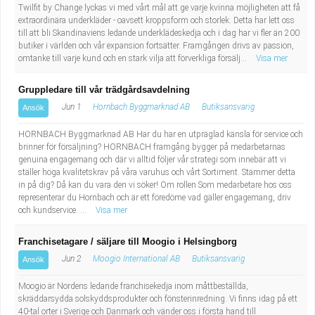
Twilfit by Change lyckas vi med vårt mål att ge varje kvinna möjligheten att få
extraordinära underkläder - oavsett kroppsform och storlek. Detta har lett oss
till att bli Skandinaviens ledande underklädeskedja och i dag har vi fler än 200
butiker i världen och vår expansion fortsätter. Framgången drivs av passion,
omtanke till varje kund och en stark vilja att förverkliga försälj...
Visa mer
Gruppledare till vår trädgårdsavdelning
Jun 1
Hornbach Byggmarknad AB
Butiksansvarig
Ansök
HORNBACH Byggmarknad AB Har du har en utpräglad känsla för service och
brinner för försäljning? HORNBACH framgång bygger på medarbetarnas
genuina engagemang och där vi alltid följer vår strategi som innebär att vi
ställer höga kvalitetskrav på våra varuhus och vårt Sortiment. Stämmer detta
in på dig? Då kan du vara den vi söker! Om rollen Som medarbetare hos oss
representerar du Hornbach och är ett föredöme vad gäller engagemang, driv
och kundservice. ...
Visa mer
Franchisetagare / säljare till Moogio i Helsingborg
Jun 2
Moogio International AB
Butiksansvarig
Ansök
Moogio är Nordens ledande franchisekedja inom måttbeställda,
skräddarsydda solskyddsprodukter och fönsterinredning. Vi finns idag på ett
40-tal orter i Sverige och Danmark och vänder oss i första hand till