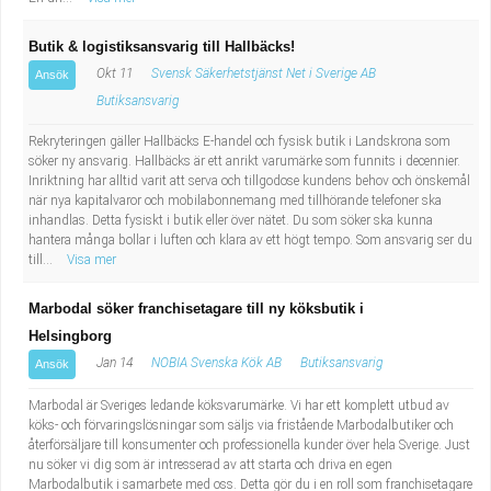
Butik & logistiksansvarig till Hallbäcks!
Okt 11
Svensk Säkerhetstjänst Net i Sverige AB
Ansök
Butiksansvarig
Rekryteringen gäller Hallbäcks E-handel och fysisk butik i Landskrona som
söker ny ansvarig. Hallbäcks är ett anrikt varumärke som funnits i decennier.
Inriktning har alltid varit att serva och tillgodose kundens behov och önskemål
när nya kapitalvaror och mobilabonnemang med tillhörande telefoner ska
inhandlas. Detta fysiskt i butik eller över nätet. Du som söker ska kunna
hantera många bollar i luften och klara av ett högt tempo. Som ansvarig ser du
till...
Visa mer
Marbodal söker franchisetagare till ny köksbutik i
Helsingborg
Jan 14
NOBIA Svenska Kök AB
Butiksansvarig
Ansök
Marbodal är Sveriges ledande köksvarumärke. Vi har ett komplett utbud av
köks- och förvaringslösningar som säljs via fristående Marbodalbutiker och
återförsäljare till konsumenter och professionella kunder över hela Sverige. Just
nu söker vi dig som är intresserad av att starta och driva en egen
Marbodalbutik i samarbete med oss. Detta gör du i en roll som franchisetagare