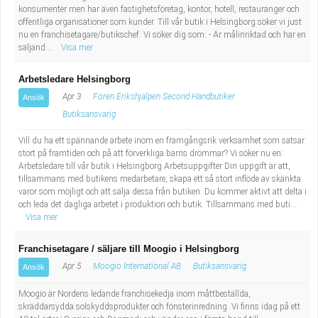
konsumenter men har även fastighetsföretag, kontor, hotell, restauranger och
offentliga organisationer som kunder. Till vår butik i Helsingborg söker vi just
nu en franchisetagare/butikschef. Vi söker dig som: - Är målinriktad och har en
säljand...
Visa mer
Arbetsledare Helsingborg
Apr 3
Fören Erikshjälpen Second Handbutiker
Ansök
Butiksansvarig
Vill du ha ett spännande arbete inom en framgångsrik verksamhet som satsar
stort på framtiden och på att förverkliga barns drömmar? Vi söker nu en:
Arbetsledare till vår butik i Helsingborg Arbetsuppgifter Din uppgift är att,
tillsammans med butikens medarbetare, skapa ett så stort inflöde av skänkta
varor som möjligt och att sälja dessa från butiken. Du kommer aktivt att delta i
och leda det dagliga arbetet i produktion och butik. Tillsammans med buti...
Visa mer
Franchisetagare / säljare till Moogio i Helsingborg
Apr 5
Moogio International AB
Butiksansvarig
Ansök
Moogio är Nordens ledande franchisekedja inom måttbeställda,
skräddarsydda solskyddsprodukter och fönsterinredning. Vi finns idag på ett