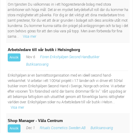
Fastighetsskötare
Socialt arbete
Om tjänsten Du välkomnas in i ett högpresterande bolag med stora
ambitioner och höga mål. Det är en mycket betydelsefull roll där du kommer ha
stora möjligheter att påverka. För dig är det viktigt att dina medarbetare trivs
Informatör/Kommunikatör
Säkerhetsarbete
samt presterar, för du vet att de är grunden i bolaget och dess ansikte utåt mot
kunderna. Du kommer kunna sätta din prägel på anläggningen och ta tag i det
som behövs göras för att den ska vara på topp. Men även förbereda för fina
Brevbärare
Tekniskt arbete
sama...
Visa mer
Sjuksköterska, grundutbildad
Transport
Arbetsledare till vår butik i Helsingborg
Nov 6
Fören Erikshjälpen Second Handbutiker
Ansök
Kock, storhushåll
Butiksansvarig
Undersköterska, vård- o specialavd. o mottagning
Erikshjälpen är en barnrättsorganisation med en ideell second hand-
verksamhet. Vi arbetar i ett 100-tal projekt i 17 länder och vi driver ett 50-tal
butiker inom Erikshjälpen Second Hand i Sverige, Norge och online. Vi arbetar
Bibliotekarie
efter visionen ”En förändrad värld där barns drömmar får liv”. Vårt uppdrag är
att bekämpa fattigdom och utsatthet genom att förverkliga barns rättigheter
världen över. Erikshjälpen söker nu Arbetsledare till vår butik i Helsin...
Administrativ assistent
Visa mer
Lärare i gymnasiet
Shop Manager - Väla Centrum
Dec 1
Rituals Cosmetics Sweden AB
Butiksansvarig
Ansök