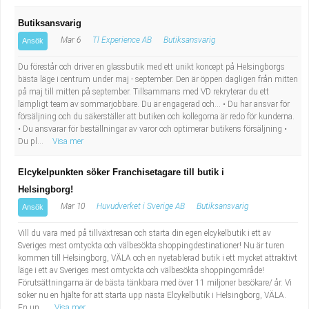
Butiksansvarig
Mar 6
Tl Experience AB
Butiksansvarig
Ansök
Du förestår och driver en glassbutik med ett unikt koncept på Helsingborgs
bästa läge i centrum under maj - september. Den är öppen dagligen från mitten
på maj till mitten på september. Tillsammans med VD rekryterar du ett
lämpligt team av sommarjobbare. Du är engagerad och… • Du har ansvar för
försäljning och du säkerställer att butiken och kollegorna är redo för kunderna.
• Du ansvarar för beställningar av varor och optimerar butikens försäljning •
Du pl...
Visa mer
Elcykelpunkten söker Franchisetagare till butik i
Helsingborg!
Mar 10
Huvudverket i Sverige AB
Butiksansvarig
Ansök
Vill du vara med på tillväxtresan och starta din egen elcykelbutik i ett av
Sveriges mest omtyckta och välbesökta shoppingdestinationer! Nu är turen
kommen till Helsingborg, VÄLA och en nyetablerad butik i ett mycket attraktivt
läge i ett av Sveriges mest omtyckta och välbesökta shoppingområde!
Förutsättningarna är de bästa tänkbara med över 11 miljoner besökare/ år. Vi
söker nu en hjälte för att starta upp nästa Elcykelbutik i Helsingborg, VÄLA.
En un...
Visa mer