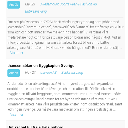
Maj 23
Swedemount Sportswear & Fashion AB
Ansök
Butiksansvarig
Om oss på Swedemount???? Vi är ett värderingsstyrt bolag som jobbar med
”ownership”, ”communication”, ”teamwork” och ”winners” för att främja en kultur
som kort och gott innebär ”We make things happen”! Vi värderar våra
medarbetare högt och tror på att varje person bidrar med något viktigt. Vid en
intervju berättar vi gärna mer om vårt arbete för att bli en ännu bättre
arbetsgivare. Vi är på en tillväxtresa - vill du hänga med?! Brinner du för sälj ...
Visa mer
thansen söker en Byggkapten Sverige
Nov 27
thansen AB
Butiksansvarig
Ansök
Är du redo för en utvecklingsresa? Vi har mycket att göra och expanderar
snabbt antalet butiker både i Sverige och internationellt. Därför söker vi en
byggkapten till vårt byggteam, som kommer att resa runt med teamet i både
Sverige och övriga Skandinavien för att bygga och inreda våra nya butiker. Du
kommer att arbeta nära våra projektledare, chefer inom distrikt och retail, samt
ledningen i Sverige. Du måste vara medveten om att ingen arbetsdag är ...
Visa mer
Butikschef till Väla Helsingborg