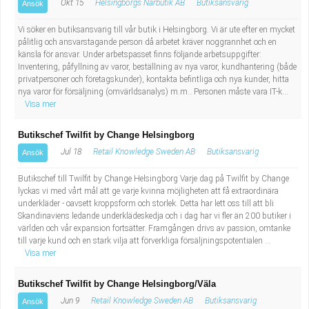
Okt 15
Helsingborgs Närbutik AB
Butiksansvarig
Ansök
Vi söker en butiksansvarig till vår butik i Helsingborg. Vi är ute efter en mycket
pålitlig och ansvarstagande person då arbetet kräver noggrannhet och en
känsla för ansvar. Under arbetspasset finns följande arbetsuppgifter:
Inventering, påfyllning av varor, beställning av nya varor, kundhantering (både
privatpersoner och företagskunder), kontakta befintliga och nya kunder, hitta
nya varor för försäljning (omvärldsanalys) m.m.. Personen måste vara IT-k...
Visa mer
Butikschef Twilfit by Change Helsingborg
Jul 18
Retail Knowledge Sweden AB
Butiksansvarig
Ansök
Butikschef till Twilfit by Change Helsingborg Varje dag på Twilfit by Change
lyckas vi med vårt mål att ge varje kvinna möjligheten att få extraordinära
underkläder - oavsett kroppsform och storlek. Detta har lett oss till att bli
Skandinaviens ledande underklädeskedja och i dag har vi fler än 200 butiker i
världen och vår expansion fortsätter. Framgången drivs av passion, omtanke
till varje kund och en stark vilja att förverkliga försäljningspotentialen ...
Visa mer
Butikschef Twilfit by Change Helsingborg/Väla
Jun 9
Retail Knowledge Sweden AB
Butiksansvarig
Ansök