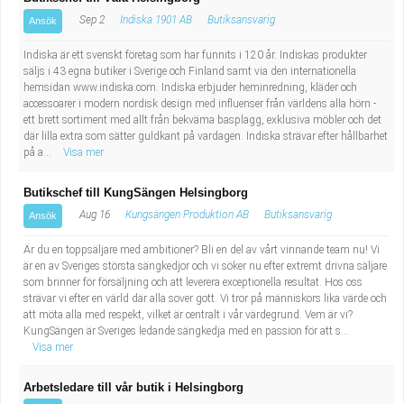
Sep 2
Indiska 1901 AB
Butiksansvarig
Ansök
Indiska är ett svenskt företag som har funnits i 120 år. Indiskas produkter
säljs i 43 egna butiker i Sverige och Finland samt via den internationella
hemsidan www.indiska.com. Indiska erbjuder heminredning, kläder och
accessoarer i modern nordisk design med influenser från världens alla hörn -
ett brett sortiment med allt från bekväma basplagg, exklusiva möbler och det
där lilla extra som sätter guldkant på vardagen. Indiska strävar efter hållbarhet
på a...
Visa mer
Butikschef till KungSängen Helsingborg
Aug 16
Kungsängen Produktion AB
Butiksansvarig
Ansök
Är du en toppsäljare med ambitioner? Bli en del av vårt vinnande team nu! Vi
är en av Sveriges största sängkedjor och vi söker nu efter extremt drivna säljare
som brinner för försäljning och att leverera exceptionella resultat. Hos oss
strävar vi efter en värld där alla sover gott. Vi tror på människors lika värde och
att möta alla med respekt, vilket är centralt i vår värdegrund. Vem är vi?
KungSängen är Sveriges ledande sängkedja med en passion för att s...
Visa mer
Arbetsledare till vår butik i Helsingborg