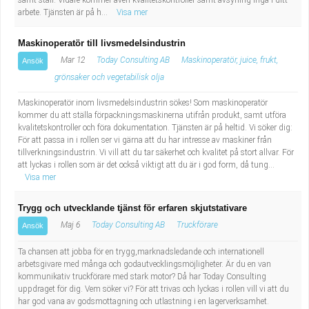
samt ställ. Vidare kommer även kvalitetskontroller samt avsyning ingå i ditt
arbete. Tjänsten är på h...
Visa mer
Maskinoperatör till livsmedelsindustrin
Mar 12
Today Consulting AB
Maskinoperatör, juice, frukt,
Ansök
grönsaker och vegetabilisk olja
Maskinoperatör inom livsmedelsindustrin sökes! Som maskinoperatör
kommer du att ställa förpackningsmaskinerna utifrån produkt, samt utföra
kvalitetskontroller och föra dokumentation. Tjänsten är på heltid. Vi söker dig:
För att passa in i rollen ser vi gärna att du har intresse av maskiner från
tillverkningsindustrin. Vi vill att du tar säkerhet och kvalitet på stort allvar. För
att lyckas i rollen som är det också viktigt att du är i god form, då tung...
Visa mer
Trygg och utvecklande tjänst för erfaren skjutstativare
Maj 6
Today Consulting AB
Truckförare
Ansök
Ta chansen att jobba för en trygg,marknadsledande och internationell
arbetsgivare med många och godautvecklingsmöjligheter. Är du en van
kommunikativ truckförare med stark motor? Då har Today Consulting
uppdraget för dig. Vem söker vi? För att trivas och lyckas i rollen vill vi att du
har god vana av godsmottagning och utlastning i en lagerverksamhet.