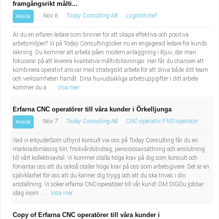
framgångsrikt målti...
Nov 6
Today Consulting AB
Logistikchef
Ansök
Är du en erfaren ledare som brinner för att skapa effektiva och positiva
arbetsmiljöer? Vi på Today Consultingsöker nu en engagerad ledare för kunds
räkning. Du kommer att arbeta påen modern anläggning i Bjuv, där man
fokuserar på att leverera kvalitativa måltidslösningar. Här får du chansen att
kombinera operativt ansvar med strategiskt arbete för att driva både ditt team
och verksamheten framåt. Dina huvudsakliga arbetsuppgifter I ditt arbete
kommer du a...
Visa mer
Erfarna CNC operatörer till våra kunder i Örkelljunga
Nov 7
Today Consulting AB
CNC-operatör/FMS-operatör
Ansök
Vad vi erbjuderSom uthyrd konsult via oss på Today Consulting får du en
marknadsmässig lön, friskvårdsbidrag, pensionsavsättning och anslutning
till vårt kollektivavtal. Vi kommer ställa höga krav på dig som konsult och
förväntar oss att du också ställer höga krav på oss som arbetsgivare. Det är en
självklarhet för oss att du känner dig trygg och att du ska trivas i din
anställning. Vi söker erfarna CNC-operatörer till vår kund! OM DIGDu jobbar
idag inom ...
Visa mer
Copy of Erfarna CNC operatörer till våra kunder i