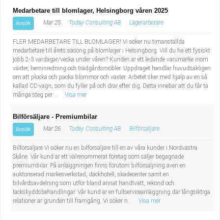
Medarbetare till blomlager, Helsingborg våren 2025
Mar 25
Today Consulting AB
Lagerarbetare
Ansök
FLER MEDARBETARE TILL BLOMLAGER! Vi söker nu timanställda
medarbetare till årets säsong på blomlager i Helsingborg. Vill du ha ett fysiskt
jobb 2-3 vardagar/vecka under våren? Kunden är ett ledande varumärke inom
växter, heminredning och trädgårdsmöbler. Uppdraget handlar huvudsakligen
om att plocka och packa blommor och växter. Arbetet sker med hjälp av en så
kallad CC-vagn, som du fyller på och drar efter dig. Detta innebär att du får ta
många steg per ...
Visa mer
Bilförsäljare - Premiumbilar
Mar 26
Today Consulting AB
Bilförsäljare
Ansök
Bilförsäljare Vi söker nu en bilförsäljare till en av våra kunder i Nordvästra
Skåne. Vår kund är ett välrenommerat företag som säljer begagnade
premiumbilar. På anläggningen finns förutom bilförsäljning även en
auktoriserad märkesverkstad, däckhotell, skadecenter samt en
bilvårdsavdelning som utför bland annat handtvätt, rekond och
lackskyddsbehandlingar. Vår kund är en fullserviceanläggning där långsiktiga
relationer är grunden till framgång. Vi söker n...
Visa mer