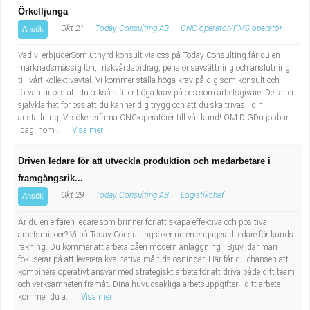
Örkelljunga
Okt 21
Today Consulting AB
CNC-operatör/FMS-operatör
Ansök
Vad vi erbjuderSom uthyrd konsult via oss på Today Consulting får du en
marknadsmässig lön, friskvårdsbidrag, pensionsavsättning och anslutning
till vårt kollektivavtal. Vi kommer ställa höga krav på dig som konsult och
förväntar oss att du också ställer höga krav på oss som arbetsgivare. Det är en
självklarhet för oss att du känner dig trygg och att du ska trivas i din
anställning. Vi söker erfarna CNC-operatörer till vår kund! OM DIGDu jobbar
idag inom ...
Visa mer
Driven ledare för att utveckla produktion och medarbetare i
framgångsrik...
Okt 29
Today Consulting AB
Logistikchef
Ansök
Är du en erfaren ledare som brinner för att skapa effektiva och positiva
arbetsmiljöer? Vi på Today Consultingsöker nu en engagerad ledare för kunds
räkning. Du kommer att arbeta påen modern anläggning i Bjuv, där man
fokuserar på att leverera kvalitativa måltidslösningar. Här får du chansen att
kombinera operativt ansvar med strategiskt arbete för att driva både ditt team
och verksamheten framåt. Dina huvudsakliga arbetsuppgifter I ditt arbete
kommer du a...
Visa mer