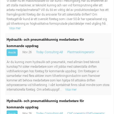
Vi söker nu en maskinställare till vår kund i Helsingborg.Har du erfarenhet av
att ställa maskiner, är tekniskt kunnig och van vid formsprutning eller att
arbeta medplastmaterial? Vill du bli en viktig del av produktionskedjan hos ett
framgångsrikt företag där du ansvarar för att säkerställa driften? Om
företagetVår kund är ett svenskt företag som i över 50 år har specialiserat sig
på tillverkning av högkvalitativa formsprutade plastdetaljer med utgång frå...
Visa mer
Hydraulik- och pneumatikkunnig medarbetare för
kommande uppdrag
Nov 26
Today Consulting AB
Plastmaskinoperatör
Ansök
Är du kunnig inom hydraulik och pneumatik, med allmän bred teknisk
kunskap?Vi söker medarbetare som vill jobba med säkerställa driften
vidtillverkningen hos företag för kommande uppdrag. Om företagen:vi
samarbetar med flera aktörer inom tillverkningsindustrin som framöver
kommer att behöva medarbetare som kan hjälpa till attsäkra driften
ochprocesserna vid tillverkning. I vårt kontaktnät finns såväl mindre som stora
internationella företag. Om arbetsuppgif...
Visa mer
Hydraulik- och pneumatikkunnig medarbetare för
kommande uppdrag
Nov 26
Today Consulting AB
CNC-operatör/FMS-operatör
Ansök