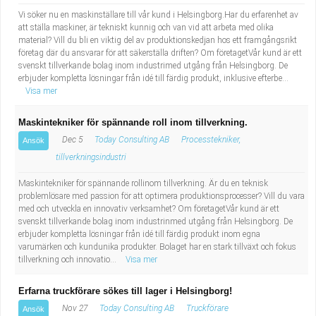
Vi söker nu en maskinställare till vår kund i Helsingborg.Har du erfarenhet av
att ställa maskiner, är tekniskt kunnig och van vid att arbeta med olika
material? Vill du bli en viktig del av produktionskedjan hos ett framgångsrikt
företag där du ansvarar för att säkerställa driften? Om företagetVår kund är ett
svenskt tillverkande bolag inom industrimed utgång från Helsingborg. De
erbjuder kompletta lösningar från idé till färdig produkt, inklusive efterbe...
Visa mer
Maskintekniker för spännande roll inom tillverkning.
Dec 5
Today Consulting AB
Processtekniker,
Ansök
tillverkningsindustri
Maskintekniker för spännande rollinom tillverkning. Är du en teknisk
problemlösare med passion för att optimera produktionsprocesser? Vill du vara
med och utveckla en innovativ verksamhet? Om företagetVår kund är ett
svenskt tillverkande bolag inom industrinmed utgång från Helsingborg. De
erbjuder kompletta lösningar från idé till färdig produkt inom egna
varumärken och kundunika produkter. Bolaget har en stark tillväxt och fokus
tillverkning och innovatio...
Visa mer
Erfarna truckförare sökes till lager i Helsingborg!
Nov 27
Today Consulting AB
Truckförare
Ansök