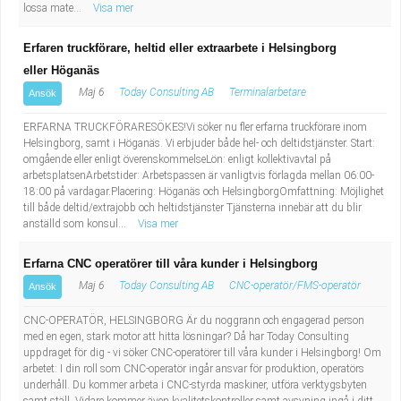
lossa mate...
Visa mer
Erfaren truckförare, heltid eller extraarbete i Helsingborg
eller Höganäs
Maj 6
Today Consulting AB
Terminalarbetare
Ansök
ERFARNA TRUCKFÖRARESÖKES!Vi söker nu fler erfarna truckförare inom
Helsingborg, samt i Höganäs. Vi erbjuder både hel- och deltidstjänster. Start:
omgående eller enligt överenskommelseLön: enligt kollektivavtal på
arbetsplatsenArbetstider: Arbetspassen är vanligtvis förlagda mellan 06:00-
18:00 på vardagar.Placering: Höganäs och HelsingborgOmfattning: Möjlighet
till både deltid/extrajobb och heltidstjänster Tjänsterna innebär att du blir
anställd som konsul...
Visa mer
Erfarna CNC operatörer till våra kunder i Helsingborg
Maj 6
Today Consulting AB
CNC-operatör/FMS-operatör
Ansök
CNC-OPERATÖR, HELSINGBORG Är du noggrann och engagerad person
med en egen, stark motor att hitta lösningar? Då har Today Consulting
uppdraget för dig - vi söker CNC-operatörer till våra kunder i Helsingborg! Om
arbetet: I din roll som CNC-operatör ingår ansvar för produktion, operatörs
underhåll. Du kommer arbeta i CNC-styrda maskiner, utföra verktygsbyten