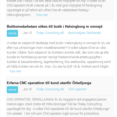
kvalitet står i fokus? Då kan detta vara en möjlighet för dig! Vi söker nu en
CNC-operatör till ett vikariat på 1 år, med god möjlighet till förlängning.
Uppdraget är på heltid och utförs hos ett väletablerat företag i
Helsingborgsomr...
Visa mer
Butiksmedarbetare sökes till butik i Helsingborg m omnejd
Jun 13
Today Consulting AB
Butikssäljare, fackhandel
Ansök
Vi söker en säljare till klädkedja med butik i Helsingborg m omnejd Är du ute
efter nya utmaningar inom modebranschen? Vi söker säljare till en av våra
kunder i Skåne. Som säljare är du butikens ansikte utåt, den som ska ge alla
kunder en förstklassig service! Vanligt förekommande arbetsuppgifter i
butiken är kassahantering, lagerhantering, fixa webbordrar, uppackning samt
att hålla butiken ren och fin. Krav: Du ska ha fyllt 18 år. Körkort samt tillgån...
Visa mer
Erfarna CNC operatörer till kund utanför Örkelljunga
Jun 16
Today Consulting AB
CNC-operatör
Ansök
CNC-OPERATÖR, ÖRKELLJUNGA Är du noggrann och engagerad person
med en egen, stark motor att hitta lösningar? Då har Today Consulting
uppdraget för dig - vi söker CNC-operatörer till vår kund utanför Örkelljunga!
Om arbetet: I din roll som CNC-operatör ingår ansvar för produktion,