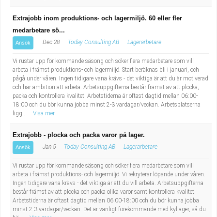
Extrajobb inom produktions- och lagermiljö. 60 eller fler
medarbetare sö...
Dec 28
Today Consulting AB
Lagerarbetare
Ansök
Vi rustar upp för kommande säsong och söker flera medarbetare som vill
arbeta i främst produktions- och lagermiljö. Start beräknas bli i januari, och
pågå under våren. Ingen tidigare vana krävs - det viktiga är att du är motiverad
och har ambition att arbeta. Arbetsuppgifterna består främst av att plocka,
packa och kontrollera kvalitet. Arbetstiderna är oftast dagtid mellan 06:00-
18:00 och du bör kunna jobba minst 2-3 vardagar/veckan. Arbetsplatserna
ligg...
Visa mer
Extrajobb - plocka och packa varor på lager.
Jan 5
Today Consulting AB
Lagerarbetare
Ansök
Vi rustar upp för kommande säsong och söker flera medarbetare som vill
arbeta i främst produktions- och lagermiljö. Vi rekryterar löpande under våren.
Ingen tidigare vana krävs - det viktiga är att du vill arbeta. Arbetsuppgifterna
består främst av att plocka och packa olika varor samt kontrollera kvalitet.
Arbetstiderna är oftast dagtid mellan 06:00-18:00 och du bör kunna jobba
minst 2-3 vardagar/veckan. Det är vanligt förekommande med kyllager, så du