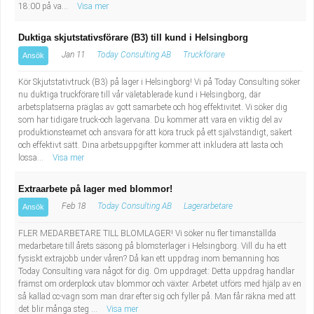
18:00 på va...
Visa mer
Duktiga skjutstativsförare (B3) till kund i Helsingborg
Jan 11
Today Consulting AB
Truckförare
Ansök
Kör Skjutstativtruck (B3) på lager i Helsingborg! Vi på Today Consulting söker
nu duktiga truckförare till vår väletablerade kund i Helsingborg, där
arbetsplatserna präglas av gott samarbete och hög effektivitet. Vi söker dig
som har tidigare truck-och lagervana. Du kommer att vara en viktig del av
produktionsteamet och ansvara för att köra truck på ett självständigt, säkert
och effektivt sätt. Dina arbetsuppgifter kommer att inkludera att lasta och
lossa...
Visa mer
Extraarbete på lager med blommor!
Feb 18
Today Consulting AB
Lagerarbetare
Ansök
FLER MEDARBETARE TILL BLOMLAGER! Vi söker nu fler timanställda
medarbetare till årets säsong på blomsterlager i Helsingborg. Vill du ha ett
fysiskt extrajobb under våren? Då kan ett uppdrag inom bemanning hos
Today Consulting vara något för dig. Om uppdraget: Detta uppdrag handlar
främst om orderplock utav blommor och växter. Arbetet utförs med hjälp av en
så kallad cc-vagn som man drar efter sig och fyller på. Man får räkna med att
det blir många steg ...
Visa mer