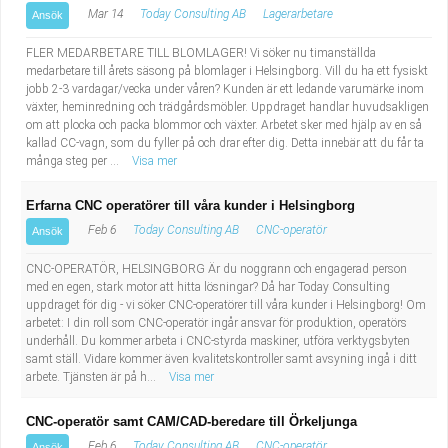
Mar 14
Today Consulting AB
Lagerarbetare
Ansök
FLER MEDARBETARE TILL BLOMLAGER! Vi söker nu timanställda
medarbetare till årets säsong på blomlager i Helsingborg. Vill du ha ett fysiskt
jobb 2-3 vardagar/vecka under våren? Kunden är ett ledande varumärke inom
växter, heminredning och trädgårdsmöbler. Uppdraget handlar huvudsakligen
om att plocka och packa blommor och växter. Arbetet sker med hjälp av en så
kallad CC-vagn, som du fyller på och drar efter dig. Detta innebär att du får ta
många steg per ...
Visa mer
Erfarna CNC operatörer till våra kunder i Helsingborg
Feb 6
Today Consulting AB
CNC-operatör
Ansök
CNC-OPERATÖR, HELSINGBORG Är du noggrann och engagerad person
med en egen, stark motor att hitta lösningar? Då har Today Consulting
uppdraget för dig - vi söker CNC-operatörer till våra kunder i Helsingborg! Om
arbetet: I din roll som CNC-operatör ingår ansvar för produktion, operatörs
underhåll. Du kommer arbeta i CNC-styrda maskiner, utföra verktygsbyten
samt ställ. Vidare kommer även kvalitetskontroller samt avsyning ingå i ditt
arbete. Tjänsten är på h...
Visa mer
CNC-operatör samt CAM/CAD-beredare till Örkeljunga
Feb 6
Today Consulting AB
CNC-operatör
Ansök