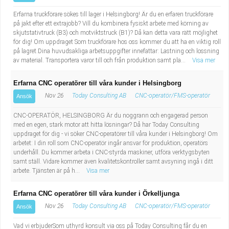
Erfarna truckförare sökes till lager i Helsingborg! Är du en erfaren truckförare
på jakt efter ett extrajobb? Vill du kombinera fysiskt arbete med körning av
skjutstativtruck (B3) och motviktstruck (B1)? Då kan detta vara rätt möjlighet
för dig! Om uppdraget Som truckförare hos oss kommer du att ha en viktig roll
på lagret.Dina huvudsakliga arbetsuppgifter innefattar: Lastning och lossning
av material. Transportera varor till och från produktion samt pla...
Visa mer
Erfarna CNC operatörer till våra kunder i Helsingborg
Nov 26
Today Consulting AB
CNC-operatör/FMS-operatör
Ansök
CNC-OPERATÖR, HELSINGBORG Är du noggrann och engagerad person
med en egen, stark motor att hitta lösningar? Då har Today Consulting
uppdraget för dig - vi söker CNC-operatörer till våra kunder i Helsingborg! Om
arbetet: I din roll som CNC-operatör ingår ansvar för produktion, operatörs
underhåll. Du kommer arbeta i CNC-styrda maskiner, utföra verktygsbyten
samt ställ. Vidare kommer även kvalitetskontroller samt avsyning ingå i ditt
arbete. Tjänsten är på h...
Visa mer
Erfarna CNC operatörer till våra kunder i Örkelljunga
Nov 26
Today Consulting AB
CNC-operatör/FMS-operatör
Ansök
Vad vi erbjuderSom uthyrd konsult via oss på Today Consulting får du en