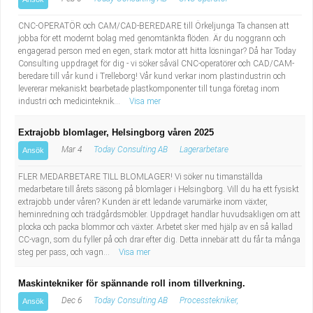
CNC-OPERATÖR och CAM/CAD-BEREDARE till Örkeljunga Ta chansen att
jobba för ett modernt bolag med genomtänkta flöden. Är du noggrann och
engagerad person med en egen, stark motor att hitta lösningar? Då har Today
Consulting uppdraget för dig - vi söker såväl CNC-operatörer och CAD/CAM-
beredare till vår kund i Trelleborg! Vår kund verkar inom plastindustrin och
levererar mekaniskt bearbetade plastkomponenter till tunga företag inom
industri och medicinteknik...
Visa mer
Extrajobb blomlager, Helsingborg våren 2025
Mar 4
Today Consulting AB
Lagerarbetare
Ansök
FLER MEDARBETARE TILL BLOMLAGER! Vi söker nu timanställda
medarbetare till årets säsong på blomlager i Helsingborg. Vill du ha ett fysiskt
extrajobb under våren? Kunden är ett ledande varumärke inom växter,
heminredning och trädgårdsmöbler. Uppdraget handlar huvudsakligen om att
plocka och packa blommor och växter. Arbetet sker med hjälp av en så kallad
CC-vagn, som du fyller på och drar efter dig. Detta innebär att du får ta många
steg per pass, och vagn...
Visa mer
Maskintekniker för spännande roll inom tillverkning.
Dec 6
Today Consulting AB
Processtekniker,
Ansök