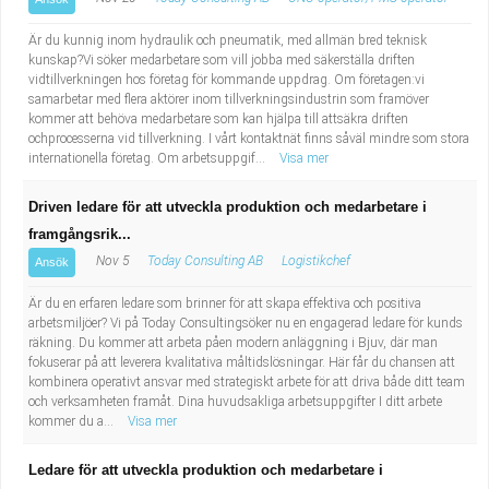
Är du kunnig inom hydraulik och pneumatik, med allmän bred teknisk
kunskap?Vi söker medarbetare som vill jobba med säkerställa driften
vidtillverkningen hos företag för kommande uppdrag. Om företagen:vi
samarbetar med flera aktörer inom tillverkningsindustrin som framöver
kommer att behöva medarbetare som kan hjälpa till attsäkra driften
ochprocesserna vid tillverkning. I vårt kontaktnät finns såväl mindre som stora
internationella företag. Om arbetsuppgif...
Visa mer
Driven ledare för att utveckla produktion och medarbetare i
framgångsrik...
Nov 5
Today Consulting AB
Logistikchef
Ansök
Är du en erfaren ledare som brinner för att skapa effektiva och positiva
arbetsmiljöer? Vi på Today Consultingsöker nu en engagerad ledare för kunds
räkning. Du kommer att arbeta påen modern anläggning i Bjuv, där man
fokuserar på att leverera kvalitativa måltidslösningar. Här får du chansen att
kombinera operativt ansvar med strategiskt arbete för att driva både ditt team
och verksamheten framåt. Dina huvudsakliga arbetsuppgifter I ditt arbete
kommer du a...
Visa mer
Ledare för att utveckla produktion och medarbetare i