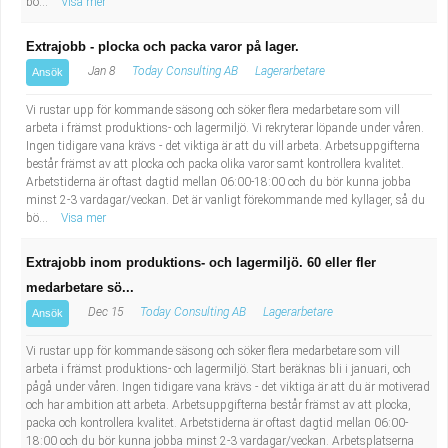
bö...
Visa mer
Extrajobb - plocka och packa varor på lager.
Jan 8
Today Consulting AB
Lagerarbetare
Ansök
Vi rustar upp för kommande säsong och söker flera medarbetare som vill
arbeta i främst produktions- och lagermiljö. Vi rekryterar löpande under våren.
Ingen tidigare vana krävs - det viktiga är att du vill arbeta. Arbetsuppgifterna
består främst av att plocka och packa olika varor samt kontrollera kvalitet.
Arbetstiderna är oftast dagtid mellan 06:00-18:00 och du bör kunna jobba
minst 2-3 vardagar/veckan. Det är vanligt förekommande med kyllager, så du
bö...
Visa mer
Extrajobb inom produktions- och lagermiljö. 60 eller fler
medarbetare sö...
Dec 15
Today Consulting AB
Lagerarbetare
Ansök
Vi rustar upp för kommande säsong och söker flera medarbetare som vill
arbeta i främst produktions- och lagermiljö. Start beräknas bli i januari, och
pågå under våren. Ingen tidigare vana krävs - det viktiga är att du är motiverad
och har ambition att arbeta. Arbetsuppgifterna består främst av att plocka,
packa och kontrollera kvalitet. Arbetstiderna är oftast dagtid mellan 06:00-
18:00 och du bör kunna jobba minst 2-3 vardagar/veckan. Arbetsplatserna