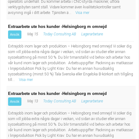
operatörs underhåll. Du kommer arbeta i CNC-styrda maskiner, utföra
verktygsbyten samt ställ. Vidare kommer även kvalitetskontroller samt
avsyning ingå i ditt arbete. Tjänsten ä...
Visa mer
Extraarbete ute hos kunder -Helsingborg m omnejd
Maj 15
Today Consulting AB
Lagerarbetare
Ansök
Extrajobb inom lager och produktion – Helsingborg med omnejd Vi söker dig
som vill jobba extra några dagar i veckan, vid sidan av studier eller annan
sysselsättning på minst 50 %. Du blir timanställd vid behov och arbetar hos
vår kund inom lager och produktion. Arbetsuppgifter: Packning av matkassar
i linjeproduktion Pick by Light Krav: Du har en annan huvudsaklig
sysselsättning (minst 50 %) Tala Svenska eller Engelska B-körkort och tillgång
till...
Visa mer
Extraarbete ute hos kunder -Helsingborg m omnejd
Maj 13
Today Consulting AB
Lagerarbetare
Ansök
Extrajobb inom lager och produktion – Helsingborg med omnejd Vi söker dig
som vill jobba extra några dagar i veckan, vid sidan av studier eller annan
sysselsättning på minst 50 %. Du blir timanställd vid behov och arbetar hos
vår kund inom lager och produktion. Arbetsuppgifter: Packning av matkassar
i linjeproduktion Pick by Light Krav: Du har en annan huvudsaklig