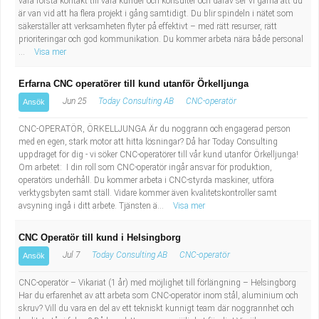
vara första kontakt till våra kunder och konsulter och därav ser vi gärna att du
Fastighetsskötare
Socialt arbete
är van vid att ha flera projekt i gång samtidigt. Du blir spindeln i nätet som
säkerställer att verksamheten flyter på effektivt – med rätt resurser, rätt
prioriteringar och god kommunikation. Du kommer arbeta nära både personal
Informatör/Kommunikatör
Säkerhetsarbete
...
Visa mer
Brevbärare
Tekniskt arbete
Erfarna CNC operatörer till kund utanför Örkelljunga
Jun 25
Today Consulting AB
CNC-operatör
Ansök
Sjuksköterska, grundutbildad
Transport
CNC-OPERATÖR, ÖRKELLJUNGA Är du noggrann och engagerad person
med en egen, stark motor att hitta lösningar? Då har Today Consulting
Kock, storhushåll
uppdraget för dig - vi söker CNC-operatörer till vår kund utanför Örkelljunga!
Om arbetet: I din roll som CNC-operatör ingår ansvar för produktion,
Undersköterska, vård- o specialavd. o mottagning
operatörs underhåll. Du kommer arbeta i CNC-styrda maskiner, utföra
verktygsbyten samt ställ. Vidare kommer även kvalitetskontroller samt
avsyning ingå i ditt arbete. Tjänsten ä...
Visa mer
Bibliotekarie
CNC Operatör till kund i Helsingborg
Administrativ assistent
Jul 7
Today Consulting AB
CNC-operatör
Ansök
CNC-operatör – Vikariat (1 år) med möjlighet till förlängning – Helsingborg
Lärare i gymnasiet
Har du erfarenhet av att arbeta som CNC-operatör inom stål, aluminium och
skruv? Vill du vara en del av ett tekniskt kunnigt team där noggrannhet och