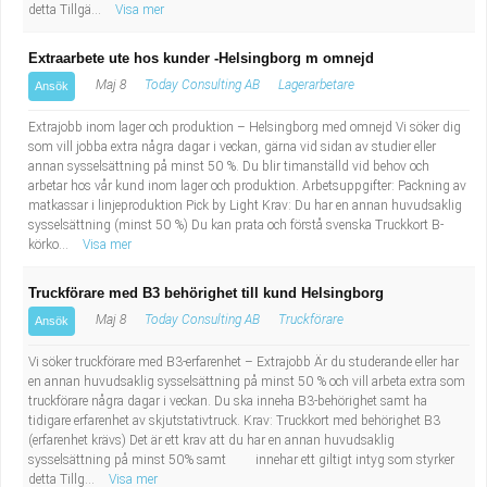
detta Tillgä...
Visa mer
Extraarbete ute hos kunder -Helsingborg m omnejd
Maj 8
Today Consulting AB
Lagerarbetare
Ansök
Extrajobb inom lager och produktion – Helsingborg med omnejd Vi söker dig
som vill jobba extra några dagar i veckan, gärna vid sidan av studier eller
annan sysselsättning på minst 50 %. Du blir timanställd vid behov och
arbetar hos vår kund inom lager och produktion. Arbetsuppgifter: Packning av
matkassar i linjeproduktion Pick by Light Krav: Du har en annan huvudsaklig
sysselsättning (minst 50 %) Du kan prata och förstå svenska Truckkort B-
körko...
Visa mer
Truckförare med B3 behörighet till kund Helsingborg
Maj 8
Today Consulting AB
Truckförare
Ansök
Vi söker truckförare med B3-erfarenhet – Extrajobb Är du studerande eller har
en annan huvudsaklig sysselsättning på minst 50 % och vill arbeta extra som
truckförare några dagar i veckan. Du ska inneha B3-behörighet samt ha
tidigare erfarenhet av skjutstativtruck. Krav: Truckkort med behörighet B3
(erfarenhet krävs) Det är ett krav att du har en annan huvudsaklig
sysselsättning på minst 50% samt innehar ett giltigt intyg som styrker
detta Tillg...
Visa mer