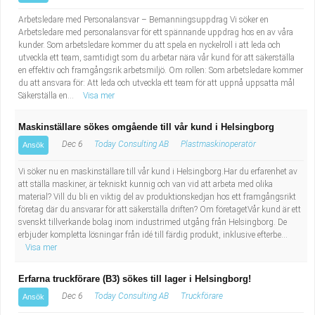
Arbetsledare med Personalansvar – Bemanningsuppdrag Vi söker en
Arbetsledare med personalansvar för ett spännande uppdrag hos en av våra
kunder. Som arbetsledare kommer du att spela en nyckelroll i att leda och
utveckla ett team, samtidigt som du arbetar nära vår kund för att säkerställa
en effektiv och framgångsrik arbetsmiljö. Om rollen: Som arbetsledare kommer
du att ansvara för: Att leda och utveckla ett team för att uppnå uppsatta mål
Säkerställa en...
Visa mer
Maskinställare sökes omgående till vår kund i Helsingborg
Dec 6
Today Consulting AB
Plastmaskinoperatör
Ansök
Vi söker nu en maskinställare till vår kund i Helsingborg.Har du erfarenhet av
att ställa maskiner, är tekniskt kunnig och van vid att arbeta med olika
material? Vill du bli en viktig del av produktionskedjan hos ett framgångsrikt
företag där du ansvarar för att säkerställa driften? Om företagetVår kund är ett
svenskt tillverkande bolag inom industrimed utgång från Helsingborg. De
erbjuder kompletta lösningar från idé till färdig produkt, inklusive efterbe...
Visa mer
Erfarna truckförare (B3) sökes till lager i Helsingborg!
Dec 6
Today Consulting AB
Truckförare
Ansök