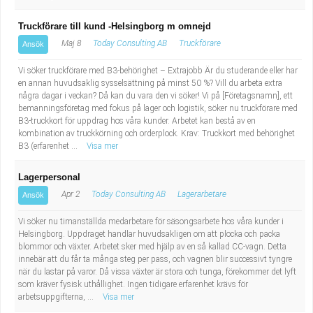
Truckförare till kund -Helsingborg m omnejd
Maj 8
Today Consulting AB
Truckförare
Ansök
Vi söker truckförare med B3-behörighet – Extrajobb Är du studerande eller har
en annan huvudsaklig sysselsättning på minst 50 %? Vill du arbeta extra
några dagar i veckan? Då kan du vara den vi söker! Vi på [Företagsnamn], ett
bemanningsföretag med fokus på lager och logistik, söker nu truckförare med
B3-truckkort för uppdrag hos våra kunder. Arbetet kan bestå av en
kombination av truckkörning och orderplock. Krav: Truckkort med behörighet
B3 (erfarenhet ...
Visa mer
Lagerpersonal
Apr 2
Today Consulting AB
Lagerarbetare
Ansök
Vi söker nu timanställda medarbetare för säsongsarbete hos våra kunder i
Helsingborg. Uppdraget handlar huvudsakligen om att plocka och packa
blommor och växter. Arbetet sker med hjälp av en så kallad CC-vagn. Detta
innebär att du får ta många steg per pass, och vagnen blir successivt tyngre
när du lastar på varor. Då vissa växter är stora och tunga, förekommer det lyft
som kräver fysisk uthållighet. Ingen tidigare erfarenhet krävs för
arbetsuppgifterna, ...
Visa mer