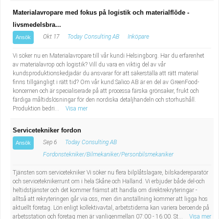
Materialavropare med fokus på logistik och materialflöde -
livsmedelsbra...
Okt 17
Today Consulting AB
Inköpare
Ansök
Vi söker nu en Materialavropare till vår kundi Helsingborg. Har du erfarenhet
av materialavrop och logistik? Vill du vara en viktig del av vår
kundsproduktionskedjadär du ansvarar för att säkerställa att rätt material
finns tillgängligt i rätt tid? Om vår kund:Salico AB är en del av GreenFood-
koncernen och är specialiserade på att processa färska grönsaker, frukt och
färdiga måltidslösningar för den nordiska detaljhandeln och storhushåll.
Produktion bedri...
Visa mer
Servicetekniker fordon
Sep 6
Today Consulting AB
Ansök
Fordonstekniker/Bilmekaniker/Personbilsmekaniker
Tjänsten som servicetekniker Vi söker nu flera bilplåtslagare, bilskadereparatör
och serviceteknikerrunt om i hela Skåne och Halland. Vi erbjuder både del-och
heltidstjänster och det kommer främst att handla om direktrekryteringar -
alltså att rekryteringen går via oss, men din anställning kommer att ligga hos
aktuellt företag. Lön enligt kollektivavtal, arbetstiderna kan variera beroende på
arbetsstation och företag men är vanligenmellan 07:00 - 16:00. St...
Visa mer