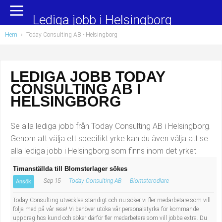
Yrkesområden
Populära jobb
Lediga jobb i Helsingborg
Hem
›
Today Consulting AB - Helsingborg
Administration, ekonomi, juridik
Undersköterska, hemtjänst och äldreboende
Bygg och anläggning
Städare/Lokalvårdare
LEDIGA JOBB TODAY
CONSULTING AB I
Chefer och verksamhetsledare
Barnskötare
HELSINGBORG
Data/IT
Lärare i förskola/Förskollärare
Se alla lediga jobb från Today Consulting AB i Helsingborg.
Försäljning, inköp, marknadsföring
Lagerarbetare
Genom att välja ett specifikt yrke kan du även välja att se
alla lediga jobb i Helsingborg som finns inom det yrket.
Hantverksyrken
Bussförare/Busschaufför
Timanställda till Blomsterlager sökes
Sep 15
Today Consulting AB
Blomsterodlare
Hotell, restaurang, storhushåll
Elevassistent
Ansök
Today Consulting utvecklas ständigt och nu söker vi fler medarbetare som vill
Hälso- och sjukvård
Personlig assistent
följa med på vår resa! Vi behöver utöka vår personalstyrka för kommande
uppdrag hos kund och söker därför fler medarbetare som vill jobba extra. Du