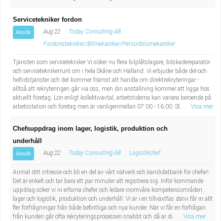
Servicetekniker fordon
Aug 22
Today Consulting AB
Ansök
Fordonstekniker/Bilmekaniker/Personbilsmekaniker
Tjänsten som servicetekniker Vi söker nu flera bilplåtslagare, bilskadereparatör
och serviceteknikerrunt om i hela Skåne och Halland. Vi erbjuder både del-och
heltidstjänster och det kommer främst att handla om direktrekryteringar -
alltså att rekryteringen går via oss, men din anställning kommer att ligga hos
aktuellt företag. Lön enligt kollektivavtal, arbetstiderna kan variera beroende på
arbetsstation och företag men är vanligenmellan 07:00 - 16:00. St...
Visa mer
Chefsuppdrag inom lager, logistik, produktion och
underhåll
Aug 22
Today Consulting AB
Logistikchef
Ansök
Anmäl ditt intresse och bli en del av vårt nätverk och kandidatbank för chefer!
Det är enkelt och tar bara ett par minuter att registrera sig. Inför kommande
uppdrag söker vi ni erfarna chefer och ledare inomvåra kompetensområden:
lager och logistik, produktion och underhåll. Vi är i en tillväxtfas därvi får in allt
fler förfrågningar från både befintliga och nya kunder. När vi får en förfrågan
från kunden går ofta rekryteringsprocessen snabbt och då är di...
Visa mer