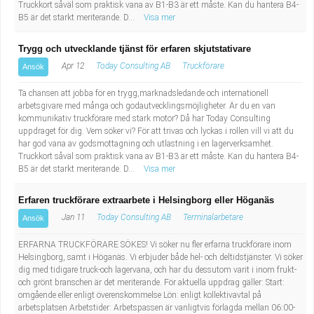
Truckkort såväl som praktisk vana av B1-B3 är ett måste. Kan du hantera B4-
B5 är det starkt meriterande. D...
Visa mer
Trygg och utvecklande tjänst för erfaren skjutstativare
Apr 12
Today Consulting AB
Truckförare
Ansök
Ta chansen att jobba för en trygg,marknadsledande och internationell
arbetsgivare med många och godautvecklingsmöjligheter. Är du en van
kommunikativ truckförare med stark motor? Då har Today Consulting
uppdraget för dig. Vem söker vi? För att trivas och lyckas i rollen vill vi att du
har god vana av godsmottagning och utlastning i en lagerverksamhet.
Truckkort såväl som praktisk vana av B1-B3 är ett måste. Kan du hantera B4-
B5 är det starkt meriterande. D...
Visa mer
Erfaren truckförare extraarbete i Helsingborg eller Höganäs
Jan 11
Today Consulting AB
Terminalarbetare
Ansök
ERFARNA TRUCKFÖRARE SÖKES! Vi söker nu fler erfarna truckförare inom
Helsingborg, samt i Höganäs. Vi erbjuder både hel- och deltidstjänster. Vi söker
dig med tidigare truck-och lagervana, och har du dessutom varit i inom frukt-
och grönt branschen är det meriterande. För aktuella uppdrag gäller: Start:
omgående eller enligt överenskommelse Lön: enligt kollektivavtal på
arbetsplatsen Arbetstider: Arbetspassen är vanligtvis förlagda mellan 06:00-