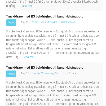
sysselsättning (minst 50 %) Du kan prata och förstå svenska B-körkort och
tillgång ...
Visa mer
Truckförare med B3 behörighet till kund Helsingborg
Maj 9
Today Consulting AB
Truckförare
Ansök
Vi söker truckförare med B3-erfarenhet – Extrajobb Är du studerande eller har
en annan huvudsaklig sysselsättning på minst 50 % och vill arbeta extra som
truckförare några dagar i veckan. Du ska inneha B3-behörighet samt ha
tidigare erfarenhet av skjutstativtruck. Krav: Truckkort med behörighet B3
(erfarenhet krävs) Det är ett krav att du har en annan huvudsaklig
sysselsättning på minst 50% samt innehar ett giltigt intyg som styrker
detta Tillg...
Visa mer
Truckförare med B3 behörighet till kund Helsingborg
Maj 12
Today Consulting AB
Truckförare
Ansök
Vi söker truckförare med B3-erfarenhet – Extrajobb Är du studerande eller har
en annan huvudsaklig sysselsättning på minst 50 % och vill arbeta extra som
truckförare några dagar i veckan. Du ska inneha B3-behörighet samt ha
tidigare erfarenhet av skjutstativtruck. Krav: Truckkort med behörighet B3
(erfarenhet krävs) Det är ett krav att du har en annan huvudsaklig
sysselsättning på minst 50% samt inneha ett giltigt intyg som styrker