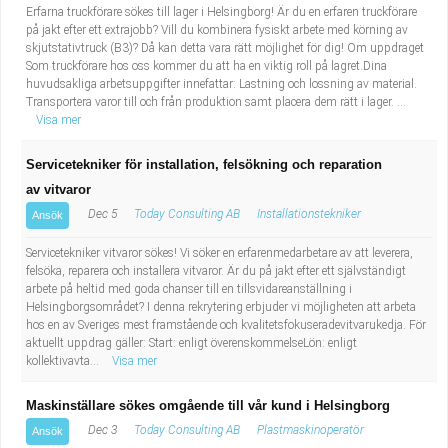
Erfarna truckförare sökes till lager i Helsingborg! Är du en erfaren truckförare
på jakt efter ett extrajobb? Vill du kombinera fysiskt arbete med körning av
skjutstativtruck (B3)? Då kan detta vara rätt möjlighet för dig! Om uppdraget
Som truckförare hos oss kommer du att ha en viktig roll på lagret.Dina
huvudsakliga arbetsuppgifter innefattar: Lastning och lossning av material.
Transportera varor till och från produktion samt placera dem rätt i lager. ...
Visa mer
Servicetekniker för installation, felsökning och reparation
av vitvaror
Dec 5
Today Consulting AB
Installationstekniker
Ansök
Servicetekniker vitvaror sökes! Vi söker en erfarenmedarbetare av att leverera,
felsöka, reparera och installera vitvaror. Är du på jakt efter ett självständigt
arbete på heltid med goda chanser till en tillsvidareanställning i
Helsingborgsområdet? I denna rekrytering erbjuder vi möjligheten att arbeta
hos en av Sveriges mest framstående och kvalitetsfokuseradevitvarukedja. För
aktuellt uppdrag gäller: Start: enligt överenskommelseLön: enligt
kollektivavta...
Visa mer
Maskinställare sökes omgående till vår kund i Helsingborg
Dec 3
Today Consulting AB
Plastmaskinoperatör
Ansök