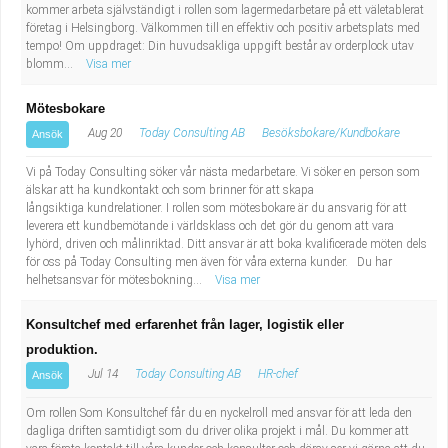
kommer arbeta självständigt i rollen som lagermedarbetare på ett väletablerat
Industriell tillverkning
Behandlingsassistent/Socialpedagog
företag i Helsingborg. Välkommen till en effektiv och positiv arbetsplats med
tempo! Om uppdraget: Din huvudsakliga uppgift består av orderplock utav
blomm...
Visa mer
Installation, drift, underhåll
Tandsköterska
Mötesbokare
Kropps- och skönhetsvård
Budbilsförare
Aug 20
Today Consulting AB
Besöksbokare/Kundbokare
Ansök
Kultur, media, design
Tidningsbud/Tidningsdistributör
Vi på Today Consulting söker vår nästa medarbetare. Vi söker en person som
älskar att ha kundkontakt och som brinner för att skapa
långsiktiga kundrelationer. I rollen som mötesbokare är du ansvarig för att
Militärt arbete
Lärare i fritidshem/Fritidspedagog
leverera ett kundbemötande i världsklass och det gör du genom att vara
lyhörd, driven och målinriktad. Ditt ansvar är att boka kvalificerade möten dels
Naturbruk
Taxiförare/Taxichaufför
för oss på Today Consulting men även för våra externa kunder. Du har
helhetsansvar för mötesbokning...
Visa mer
Naturvetenskapligt arbete
Läkarsekreterare/Vårdadmin/Medicinsk
Konsultchef med erfarenhet från lager, logistik eller
produktion.
sekreterare
Pedagogiskt arbete
Jul 14
Today Consulting AB
HR-chef
Ansök
Lastbilsförare m.fl.
Sanering och renhållning
Om rollen Som Konsultchef får du en nyckelroll med ansvar för att leda den
dagliga driften samtidigt som du driver olika projekt i mål. Du kommer att