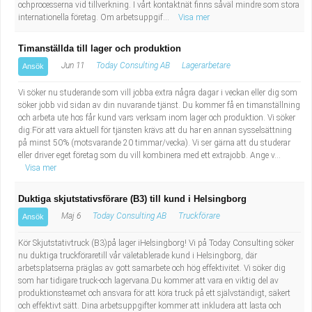
ochprocesserna vid tillverkning. I vårt kontaktnät finns såväl mindre som stora
internationella företag. Om arbetsuppgif...
Visa mer
Timanställda till lager och produktion
Jun 11
Today Consulting AB
Lagerarbetare
Ansök
Vi söker nu studerande som vill jobba extra några dagar i veckan eller dig som
söker jobb vid sidan av din nuvarande tjänst. Du kommer få en timanställning
och arbeta ute hos får kund vars verksam inom lager och produktion. Vi söker
dig:För att vara aktuell för tjänsten krävs att du har en annan sysselsättning
på minst 50% (motsvarande 20 timmar/vecka). Vi ser gärna att du studerar
eller driver eget företag som du vill kombinera med ett extrajobb. Ange v...
Visa mer
Duktiga skjutstativsförare (B3) till kund i Helsingborg
Maj 6
Today Consulting AB
Truckförare
Ansök
Kör Skjutstativtruck (B3)på lager iHelsingborg! Vi på Today Consulting söker
nu duktiga truckföraretill vår väletablerade kund i Helsingborg, där
arbetsplatserna präglas av gott samarbete och hög effektivitet. Vi söker dig
som har tidigare truck-och lagervana.Du kommer att vara en viktig del av
produktionsteamet och ansvara för att köra truck på ett självständigt, säkert
och effektivt sätt. Dina arbetsuppgifter kommer att inkludera att lasta och