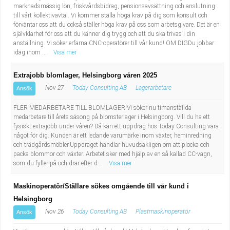
marknadsmässig lön, friskvårdsbidrag, pensionsavsättning och anslutning
till vårt kollektivavtal. Vi kommer ställa höga krav på dig som konsult och
förväntar oss att du också ställer höga krav på oss som arbetsgivare. Det är en
självklarhet för oss att du känner dig trygg och att du ska trivas i din
anställning. Vi söker erfarna CNC-operatörer till vår kund! OM DIGDu jobbar
idag inom ...
Visa mer
Extrajobb blomlager, Helsingborg våren 2025
Nov 27
Today Consulting AB
Lagerarbetare
Ansök
FLER MEDARBETARE TILL BLOMLAGER!Vi söker nu timanställda
medarbetare till årets säsong på blomsterlager i Helsingborg. Vill du ha ett
fysiskt extrajobb under våren? Då kan ett uppdrag hos Today Consulting vara
något för dig. Kunden är ett ledande varumärke inom växter, heminredning
och trädgårdsmöbler.Uppdraget handlar huvudsakligen om att plocka och
packa blommor och växter. Arbetet sker med hjälp av en så kallad CC-vagn,
som du fyller på och drar efter d...
Visa mer
Maskinoperatör/Ställare sökes omgående till vår kund i
Helsingborg
Nov 26
Today Consulting AB
Plastmaskinoperatör
Ansök