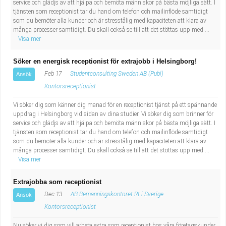
service och glädjs av att hjälpa och bemöta människor på bästa möjliga sätt. I
tjänsten som receptionist tar du hand om telefon och mailinflöde samtidigt
som du bemöter alla kunder och är stresstålig med kapaciteten att klara av
många processer samtidigt. Du skall också se till att det stöttas upp med ...
Visa mer
Söker en energisk receptionist för extrajobb i Helsingborg!
Feb 17
Studentconsulting Sweden AB (Publ)
Ansök
Kontorsreceptionist
Vi söker dig som känner dig manad för en receptionist tjänst på ett spännande
uppdrag i Helsingborg vid sidan av dina studier. Vi söker dig som brinner för
service och glädjs av att hjälpa och bemöta människor på bästa möjliga sätt. I
tjänsten som receptionist tar du hand om telefon och mailinflöde samtidigt
som du bemöter alla kunder och är stresstålig med kapaciteten att klara av
många processer samtidigt. Du skall också se till att det stöttas upp med ...
Visa mer
Extrajobba som receptionist
Dec 13
AB Bemanningskontoret Rt i Sverige
Ansök
Kontorsreceptionist
Nu söker vi dig som vill arbeta extra som receptionist hos våra företagskunder