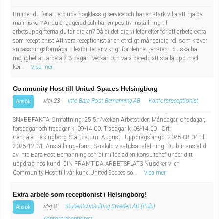
Brinner du för att erbjuda högklassig service och har en stark vilja att hjälpa
människor? Är du engagerad och har en positiv inställning till
arbetsuppgifterna du tar dig an? Då är det dig vi letar efter för att arbeta extra
som receptionist Att vara receptionist är en otroligt mångsidig roll som kräver
anpassningsförmåga. Flexibilitet är viktigt för denna tjänsten - du ska ha
möjlighet att arbeta 2-3 dagar i veckan och vara beredd att ställa upp med
kor...
Visa mer
Community Host till United Spaces Helsingborg
Maj 23
Inte Bara Post Bemanning AB
Kontorsreceptionist
Ansök
SNABBFAKTA Omfattning: 25,5h/veckan Arbetstider: Måndagar, onsdagar,
torsdagar och fredagar kl.09-14.00. Tisdagar kl.08-14.00. Ort:
Centrala Helsingborg. Startdatum: Augusti. Uppdragslängd: 2025-08-04 till
2025-12-31. Anställningsform: Särskild visstidsanställning. Du blir anställd
av Inte Bara Post Bemanning och blir tilldelad en konsultchef under ditt
uppdrag hos kund. DIN FRAMTIDA ARBETSPLATS Nu söker vi en
Community Host till vår kund United Spaces so...
Visa mer
Extra arbete som receptionist i Helsingborg!
Maj 8
Studentconsulting Sweden AB (Publ)
Ansök
Kontorsreceptionist