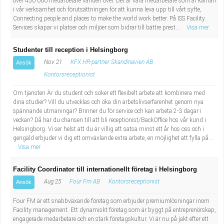
över 450 000 medarbetare världen över. Det är våra medarbetare som är kärnan
i vår verksamhet och förutsättningen för att kunna leva upp till vårt syfte,
Connecting people and places to make the world work better. På ISS Facility
Services skapar vi platser och miljöer som bidrar till bättre prest...
Visa mer
Studenter till reception i Helsingborg
Nov 21
KFX HR-partner Skandinavien AB
Ansök
Kontorsreceptionist
Om tjänsten Är du student och söker ett flexibelt arbete att kombinera med
dina studier? Vill du utvecklas och öka din arbetslivserfarenhet genom nya
spännande utmaningar? Brinner du för service och kan arbeta 2-3 dagar i
veckan? Då har du chansen till att bli receptionist/BackOffice hos vår kund i
Helsingborg. Vi ser helst att du är villig att satsa minst ett år hos oss och i
gengäld erbjuder vi dig ett omväxlande extra arbete, en möjlighet att fylla på...
Visa mer
Facility Coordinator till internationellt företag i Helsingborg
Aug 25
Four Fm AB
Kontorsreceptionist
Ansök
Four FM är ett snabbväxande företag som erbjuder premiumlösningar inom
Facility management. Ett dynamiskt företag som är byggt på entreprenörskap,
engagerade medarbetare och en stark företagskultur. Vi är nu på jakt efter ett