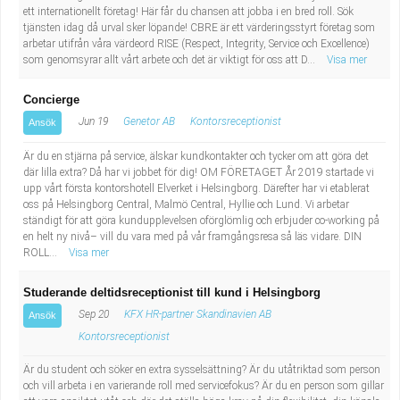
ett internationellt företag! Här får du chansen att jobba i en bred roll. Sök
tjänsten idag då urval sker löpande! CBRE är ett värderingsstyrt företag som
arbetar utifrån våra värdeord RISE (Respect, Integrity, Service och Excellence)
som genomsyrar allt vårt arbete och det är viktigt för oss att D...
Visa mer
Concierge
Jun 19
Genetor AB
Kontorsreceptionist
Ansök
Är du en stjärna på service, älskar kundkontakter och tycker om att göra det
där lilla extra? Då har vi jobbet för dig! OM FÖRETAGET År 2019 startade vi
upp vårt första kontorshotell Elverket i Helsingborg. Därefter har vi etablerat
oss på Helsingborg Central, Malmö Central, Hyllie och Lund. Vi arbetar
ständigt för att göra kundupplevelsen oförglömlig och erbjuder co-working på
en helt ny nivå– vill du vara med på vår framgångsresa så läs vidare. DIN
ROLL...
Visa mer
Studerande deltidsreceptionist till kund i Helsingborg
Sep 20
KFX HR-partner Skandinavien AB
Ansök
Kontorsreceptionist
Är du student och söker en extra sysselsättning? Är du utåtriktad som person
och vill arbeta i en varierande roll med servicefokus? Är du en person som gillar