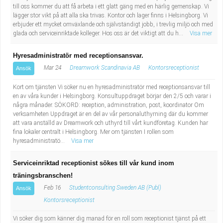
till oss kommer du att få arbeta i ett glatt gäng med en härlig gemenskap. Vi
lägger stor vikt på att alla ska trivas. Kontor och lager finns i Helsingborg. Vi
erbjuder ett mycket omväxlande och självständigt jobb, i trevlig miljö och med
glada och serviceinriktade kolleger. Hos oss är det viktigt att du h...
Visa mer
Hyresadministratör med receptionsansvar.
Mar 24
Dreamwork Scandinavia AB
Kontorsreceptionist
Ansök
Kort om tjänsten Vi söker nu en hyresadministratör med receptionsansvar till
en av våra kunder i Helsingborg. Konsultuppdraget börjar den 2/5 och varar i
några månader. SÖKORD: reception, administration, post, koordinator Om
verksamheten Uppdraget är en del av vår personaluthyrning där du kommer
att vara anställd av Dreamwork och uthyrd till vårt kundföretag. Kunden har
fina lokaler centralt i Helsingborg. Mer om tjänsten I rollen som
hyresadministratö...
Visa mer
Serviceinriktad receptionist sökes till vår kund inom
träningsbranschen!
Feb 16
Studentconsulting Sweden AB (Publ)
Ansök
Kontorsreceptionist
Vi söker dig som känner dig manad för en roll som receptionist tjänst på ett