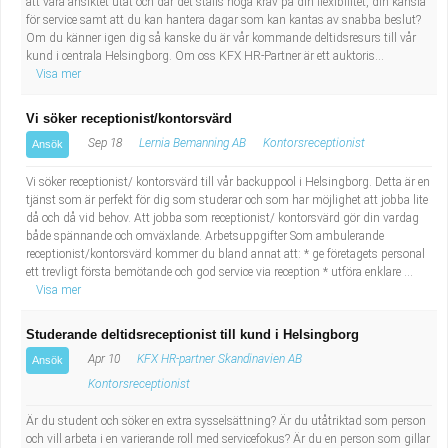
att vara ansiktet utåt och där det ställs höga krav på din flexibilitet, din känsla
för service samt att du kan hantera dagar som kan kantas av snabba beslut?
Om du känner igen dig så kanske du är vår kommande deltidsresurs till vår
kund i centrala Helsingborg. Om oss KFX HR-Partner är ett auktoris...
Visa mer
Vi söker receptionist/kontorsvärd
Sep 18
Lernia Bemanning AB
Kontorsreceptionist
Ansök
Vi söker receptionist/ kontorsvärd till vår backuppool i Helsingborg. Detta är en
tjänst som är perfekt för dig som studerar och som har möjlighet att jobba lite
då och då vid behov. Att jobba som receptionist/ kontorsvärd gör din vardag
både spännande och omväxlande. Arbetsuppgifter Som ambulerande
receptionist/kontorsvärd kommer du bland annat att: * ge företagets personal
ett trevligt första bemötande och god service via reception * utföra enklare ...
Visa mer
Studerande deltidsreceptionist till kund i Helsingborg
Apr 10
KFX HR-partner Skandinavien AB
Ansök
Kontorsreceptionist
Är du student och söker en extra sysselsättning? Är du utåtriktad som person
och vill arbeta i en varierande roll med servicefokus? Är du en person som gillar