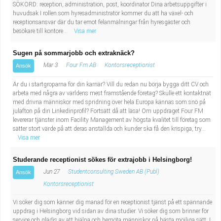
SÖKORD: reception, administration, post, koordinator Dina arbetsuppgifter i
huvudsak I rollen som hyresadministratör kommer du att ha växel- och
receptionsansvar där du tar emot felanmälningar från hyresgäster och
besökare till kontore...
Visa mer
Sugen på sommarjobb och extraknäck?
Mar 3
Four Fm AB
Kontorsreceptionist
Ansök
Är du i startgroparna för din karriär? Vill du redan nu börja bygga ditt CV och
arbeta med några av världens mest framstående företag? Skulle ett kontaktnät
med drivna människor med spridning över hela Europa kännas som snö på
julafton på din Linkedinprofil? Fortsätt då att läsa! Om uppdraget Four FM
levererar tjänster inom Facility Management av högsta kvalitet till företag som
sätter stort värde på att deras anställda och kunder ska få den krispiga, try...
Visa mer
Studerande receptionist sökes för extrajobb i Helsingborg!
Jun 27
Studentconsulting Sweden AB (Publ)
Ansök
Kontorsreceptionist
Vi söker dig som känner dig manad för en receptionist tjänst på ett spännande
uppdrag i Helsingborg vid sidan av dina studier. Vi söker dig som brinner för
service och glädjs av att hjälpa och bemöta människor på bästa möjliga sätt. I