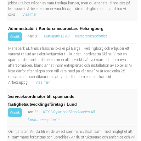
jobba ute hos någon av våra trevliga kunder, men du är anställd hos oss på
Manpower. Arbetet kommer vara förlagt främst dagtid men ibland har vi
ocks...
Visa mer
Administratör / Kontorsmedarbetare Helsingborg
Mar 31
Mariapark El AB
Kontorsreceptionist
Ansök
Mariapark EL finns i fräscha lokaler på Berga i Helsingborg och erbjuder ett
varierat utbud av elektrikertjänster till kunder i nordvästra Skåne. Vi ser en
spännande framtid där vi kommer att utveckla vår verksamhet inom nya
affärsområden, bland annat inom entreprenad och installation av solceller. Vi
letar därför efter någon som vill vara med på vår resa.” Vi är idag cirka 25
medarbetare och räknar med att vi blir fler inom en snar framtid.
Arbetsuppgi...
Visa mer
Servicekoordinator till spännande
fastighetsutvecklingsföretag i Lund
Apr 11
KFX HR-partner Skandinavien AB
Ansök
Kontorsreceptionist
Om tjänsten Vill du bli en del av ett sammansvetsat team, med möjlighet att
tillsammans förbättras och utvecklas? Är du strukturerad och ambitiös och vill