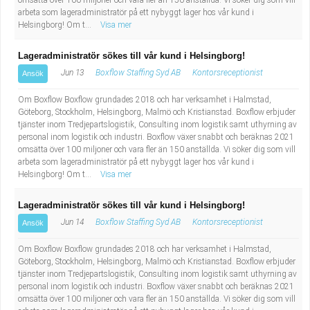
omsätta över 100 miljoner och vara fler än 150 anställda. Vi söker dig som vill
arbeta som lageradministratör på ett nybyggt lager hos vår kund i
Helsingborg! Om t...
Visa mer
Lageradministratör sökes till vår kund i Helsingborg!
Jun 13
Boxflow Staffing Syd AB
Kontorsreceptionist
Ansök
Om Boxflow Boxflow grundades 2018 och har verksamhet i Halmstad,
Göteborg, Stockholm, Helsingborg, Malmö och Kristianstad. Boxflow erbjuder
tjänster inom Tredjepartslogistik, Consulting inom logistik samt uthyrning av
personal inom logistik och industri. Boxflow växer snabbt och beräknas 2021
omsätta över 100 miljoner och vara fler än 150 anställda. Vi söker dig som vill
arbeta som lageradministratör på ett nybyggt lager hos vår kund i
Helsingborg! Om t...
Visa mer
Lageradministratör sökes till vår kund i Helsingborg!
Jun 14
Boxflow Staffing Syd AB
Kontorsreceptionist
Ansök
Om Boxflow Boxflow grundades 2018 och har verksamhet i Halmstad,
Göteborg, Stockholm, Helsingborg, Malmö och Kristianstad. Boxflow erbjuder
tjänster inom Tredjepartslogistik, Consulting inom logistik samt uthyrning av
personal inom logistik och industri. Boxflow växer snabbt och beräknas 2021
omsätta över 100 miljoner och vara fler än 150 anställda. Vi söker dig som vill