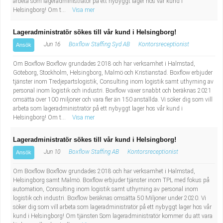
arbeta som lageradministratör på ett nybyggt lager hos vår kund i
Helsingborg! Om t...
Visa mer
Lageradministratör sökes till vår kund i Helsingborg!
Jun 16
Boxflow Staffing Syd AB
Kontorsreceptionist
Ansök
Om Boxflow Boxflow grundades 2018 och har verksamhet i Halmstad,
Göteborg, Stockholm, Helsingborg, Malmö och Kristianstad. Boxflow erbjuder
tjänster inom Tredjepartslogistik, Consulting inom logistik samt uthyrning av
personal inom logistik och industri. Boxflow växer snabbt och beräknas 2021
omsätta över 100 miljoner och vara fler än 150 anställda. Vi söker dig som vill
arbeta som lageradministratör på ett nybyggt lager hos vår kund i
Helsingborg! Om t...
Visa mer
Lageradministratör sökes till vår kund i Helsingborg!
Jun 10
Boxflow Staffing AB
Kontorsreceptionist
Ansök
Om Boxflow Boxflow grundades 2018 och har verksamhet i Halmstad,
Helsingborg samt Malmö. Boxflow erbjuder tjänster inom TPL med fokus på
automation, Consulting inom logistik samt uthyrning av personal inom
logistik och industri. Boxflow beräknas omsätta 50 Miljoner under 2020. Vi
söker dig som vill arbeta som lageradministratör på ett nybyggt lager hos vår
kund i Helsingborg! Om tjänsten Som lageradministratör kommer du att vara