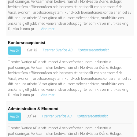
portlösningar. Verksamheten bedrivs främst i Nordvästra Skåne. Bolaget
bedriver flera affärsområden och har även ett nationellt marknadsområde.
Växel, ekonomi, arbetsordersystem, kund- och leverantörsreskontra är en del av
ditt dagliga arbete. Vi ser gärna att du som söker är driven, snabblärd och
önskar sig ett jobb med varierande arbetsuppgifter som kräver multi-tasking.
Du ska kunna pr...
Visa mer
Kontorsreceptionist
Okt 13
T-center Sverige AB
Kontorsreceptionist
Ansök
T-center Sverige AB är ett import & serviceföretag inom industriella
portlösningar. Verksamheten bedrivs främst i Nordvästra Skåne. Bolaget
bedriver flera affärsområden och har även ett nationellt marknadsområde.
Växel, ekonomi, arbetsordersystem, kund- och leverantörsreskontra är en del av
ditt dagliga arbete. Vi ser gärna att du som söker är driven, snabblärd och
önskar sig ett jobb med varierande arbetsuppgifter som kräver multi-tasking.
Du ska kunna pr...
Visa mer
Administration & Ekonomi
Jul 14
T-center Sverige AB
Kontorsreceptionist
Ansök
T-center Sverige AB är ett import & serviceföretag inom industriella
portlösningar. Verksamheten bedrivs främst i Nordvästra Skåne. Bolaget