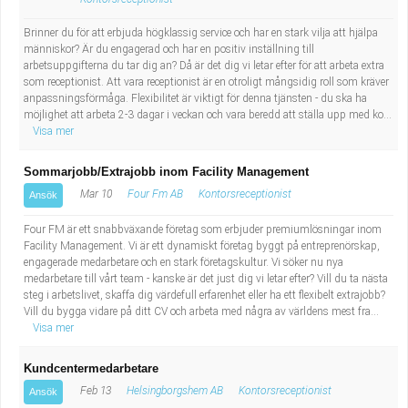
Brinner du för att erbjuda högklassig service och har en stark vilja att hjälpa
människor? Är du engagerad och har en positiv inställning till
arbetsuppgifterna du tar dig an? Då är det dig vi letar efter för att arbeta extra
som receptionist. Att vara receptionist är en otroligt mångsidig roll som kräver
anpassningsförmåga. Flexibilitet är viktigt för denna tjänsten - du ska ha
möjlighet att arbeta 2-3 dagar i veckan och vara beredd att ställa upp med ko...
Visa mer
Sommarjobb/Extrajobb inom Facility Management
Mar 10
Four Fm AB
Kontorsreceptionist
Ansök
Four FM är ett snabbväxande företag som erbjuder premiumlösningar inom
Facility Management. Vi är ett dynamiskt företag byggt på entreprenörskap,
engagerade medarbetare och en stark företagskultur. Vi söker nu nya
medarbetare till vårt team - kanske är det just dig vi letar efter? Vill du ta nästa
steg i arbetslivet, skaffa dig värdefull erfarenhet eller ha ett flexibelt extrajobb?
Vill du bygga vidare på ditt CV och arbeta med några av världens mest fra...
Visa mer
Kundcentermedarbetare
Feb 13
Helsingborgshem AB
Kontorsreceptionist
Ansök