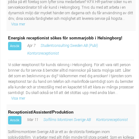
jobba på ett företag som lyfter sina medarbetare? KFX HR-partner söker nu en
servicekoordinator till vår kund i Helsingborg. Trivs du med att arbeta i en
dynamisk miljö där mycket händer om dagarna och du får användning av ditt
driv, dina sociala färdigheter och möjlighet att leverera service på högsta...
Visa mer
Energisk receptionist sökes för sommarjobb i Helsingborg!
Apr 7
Studentconsulting Sweden AB (Publ)
Ansök
Kontorsreceptionist
Vi söker receptionist för kunds räkning i Helsingborg. För att vara rätt person
brinner du för service & bemöter alltid människor på bästa möjliga sätt. Låter
det som en beskrivning av dig? Välkommen med dig ansökan! I tjänsten som
receptionist tar du hand om telefon och mailinflöde samtidigt som du bemöter
alla kunder och är stresstålig med en kapacitet till att klara av många processer
samtidigt. Du skall också se till att det stöttas upp med andra blan...
Visa mer
Receptionist/Assistent/Produktion
Mar 11
Solfilms Montören Sverige AB
Kontorsreceptionist
Ansök
Solfilmsmontören Sverige AB är ett av de största företagen inom
solskyddsfilm. Vi arbetar med allt ifrån mindre till stora projekt. Som en kollega