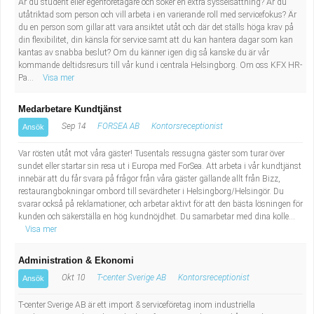
Är du student eller egenföretagare och söker en extra sysselsättning? Är du
utåtriktad som person och vill arbeta i en varierande roll med servicefokus? Är
du en person som gillar att vara ansiktet utåt och där det ställs höga krav på
din flexibilitet, din känsla för service samt att du kan hantera dagar som kan
kantas av snabba beslut? Om du känner igen dig så kanske du är vår
kommande deltidsresurs till vår kund i centrala Helsingborg. Om oss KFX HR-
Pa...
Visa mer
Medarbetare Kundtjänst
Sep 14
FORSEA AB
Kontorsreceptionist
Ansök
Var rösten utåt mot våra gäster! Tusentals ressugna gäster som turar över
sundet eller startar sin resa ut i Europa med ForSea. Att arbeta i vår kundtjänst
innebär att du får svara på frågor från våra gäster gällande allt från Bizz,
restaurangbokningar ombord till sevärdheter i Helsingborg/Helsingör. Du
svarar också på reklamationer, och arbetar aktivt för att den bästa lösningen för
kunden och säkerställa en hög kundnöjdhet. Du samarbetar med dina kolle...
Visa mer
Administration & Ekonomi
Okt 10
T-center Sverige AB
Kontorsreceptionist
Ansök
T-center Sverige AB är ett import & serviceföretag inom industriella