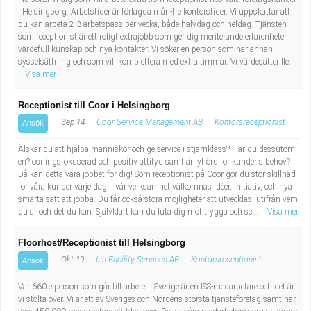
i Helsingborg. Arbetstider är förlagda mån-fre kontorstider. Vi uppskattar att
du kan arbeta 2-3 arbetspass per vecka, både halvdag och heldag. Tjänsten
som receptionist är ett roligt extrajobb som ger dig meriterande erfarenheter,
värdefull kunskap och nya kontakter. Vi söker en person som har annan
sysselsättning och som vill komplettera med extra timmar. Vi värdesätter fle...
Visa mer
Receptionist till Coor i Helsingborg
Sep 14
Coor Service Management AB
Kontorsreceptionist
Ansök
Älskar du att hjälpa människor och ge service i stjärnklass? Har du dessutom
en?lösningsfokuserad och positiv attityd samt är lyhörd för kundens behov?
Då kan detta vara jobbet för dig! Som receptionist på Coor gör du stor skillnad
för våra kunder varje dag. I vår verksamhet välkomnas idéer, initiativ, och nya
smarta sätt att jobba. Du får också stora möjligheter att utvecklas, utifrån vem
du är och det du kan. Självklart kan du luta dig mot trygga och sc...
Visa mer
Floorhost/Receptionist till Helsingborg
Okt 19
Iss Facility Services AB
Kontorsreceptionist
Ansök
Var 660:e person som går till arbetet i Sverige är en ISS-medarbetare och det är
vi stolta över. Vi är ett av Sveriges och Nordens största tjänsteföretag samt har