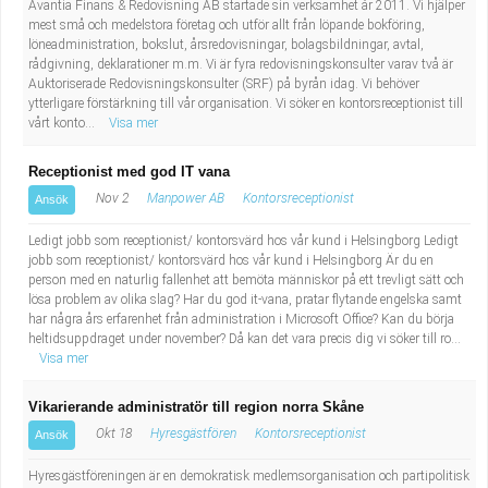
Avantia Finans & Redovisning AB startade sin verksamhet år 2011. Vi hjälper
mest små och medelstora företag och utför allt från löpande bokföring,
löneadministration, bokslut, årsredovisningar, bolagsbildningar, avtal,
rådgivning, deklarationer m.m. Vi är fyra redovisningskonsulter varav två är
Auktoriserade Redovisningskonsulter (SRF) på byrån idag. Vi behöver
ytterligare förstärkning till vår organisation. Vi söker en kontorsreceptionist till
vårt konto...
Visa mer
Receptionist med god IT vana
Nov 2
Manpower AB
Kontorsreceptionist
Ansök
Ledigt jobb som receptionist/ kontorsvärd hos vår kund i Helsingborg Ledigt
jobb som receptionist/ kontorsvärd hos vår kund i Helsingborg Är du en
person med en naturlig fallenhet att bemöta människor på ett trevligt sätt och
lösa problem av olika slag? Har du god it-vana, pratar flytande engelska samt
har några års erfarenhet från administration i Microsoft Office? Kan du börja
heltidsuppdraget under november? Då kan det vara precis dig vi söker till ro...
Visa mer
Vikarierande administratör till region norra Skåne
Okt 18
Hyresgästfören
Kontorsreceptionist
Ansök
Hyresgästföreningen är en demokratisk medlemsorganisation och partipolitisk