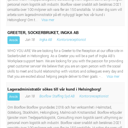
personal inom logistik och industri. Boxflow växer snabbt och beräknas 2021
omsätta över 100 miljoner och vara fler än 150 anställda. Vi söker dig som vill
arbeta som lageradministratör på ett nybyggt lager hos vår kund i
Helsingborg! Om t...
Visa mer
GREETER, SOCKERBRUKET, INGKA AB
Jun 18
Ingka AB
Kontorsreceptionist
Ansök
WHO YOU ARE We are looking for a Greeter to the Reception at our office site in
Sockerbruket in Helsingborg. As a Greeter you will be a part of Ingka AB´s
Workplace support team. We are looking for you with the passion for providing
great customer service! We believe that you are an open person with the social
skills to meet and build relationship with visitors and colleagues every day and
that you are excited about helping people deliver to their goals. -...
Visa mer
Lageradministratör sökes till vår kund i Helsingborg!
Jun 18
Boxflow Staffing Syd AB
Kontorsreceptionist
Ansök
Om Boxflow Boxflow grundades 2018 och har verksamhet i Halmstad,
Göteborg, Stockholm, Helsingborg, Malmö och Kristianstad. Boxflow erbjuder
tjänster inom Tredjepartslogistik, Consulting inom logistik samt uthyrning av
personal inom logistik och industri. Boxflow växer snabbt och beräknas 2021