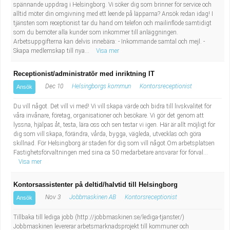
spännande uppdrag i Helsingborg. Vi söker dig som brinner för service och
alltid möter din omgivning med ett leende på läpparna? Ansök redan idag! I
tjänsten som receptionist tar du hand om telefon och mailinflöde samtidigt
som du bemöter alla kunder som inkommer till anläggningen.
Arbetsuppgifterna kan delvis innebära: - Inkommande samtal och mejl. -
Skapa medlemskap till nya...
Visa mer
Receptionist/administratör med inriktning IT
Dec 10
Helsingborgs kommun
Kontorsreceptionist
Ansök
Du vill något. Det vill vi med! Vi vill skapa värde och bidra till livskvalitet för
våra invånare, företag, organisationer och besökare. Vi gör det genom att
lyssna, hjälpas åt, testa, lära oss och sen testar vi igen. Här är allt möjligt för
dig som vill skapa, förändra, vårda, bygga, vägleda, utvecklas och göra
skillnad. För Helsingborg är staden för dig som vill något.Om arbetsplatsen
Fastighetsförvaltningen med sina ca 50 medarbetare ansvarar för förval...
Visa mer
Kontorsassistenter på deltid/halvtid till Helsingborg
Nov 3
Jobbmaskinen AB
Kontorsreceptionist
Ansök
Tillbaka till lediga jobb (http://jobbmaskinen.se/lediga-tjanster/)
Jobbmaskinen levererar arbetsmarknadsprojekt till kommuner och