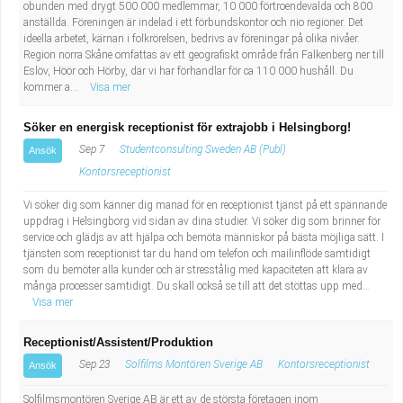
obunden med drygt 500 000 medlemmar, 10 000 förtroendevalda och 800
anställda. Föreningen är indelad i ett förbundskontor och nio regioner. Det
ideella arbetet, kärnan i folkrörelsen, bedrivs av föreningar på olika nivåer.
Region norra Skåne omfattas av ett geografiskt område från Falkenberg ner till
Eslöv, Höör och Hörby, där vi har förhandlar för ca 110 000 hushåll. Du
kommer a...
Visa mer
Söker en energisk receptionist för extrajobb i Helsingborg!
Sep 7
Studentconsulting Sweden AB (Publ)
Ansök
Kontorsreceptionist
Vi söker dig som känner dig manad för en receptionist tjänst på ett spännande
uppdrag i Helsingborg vid sidan av dina studier. Vi söker dig som brinner för
service och glädjs av att hjälpa och bemöta människor på bästa möjliga sätt. I
tjänsten som receptionist tar du hand om telefon och mailinflöde samtidigt
som du bemöter alla kunder och är stresstålig med kapaciteten att klara av
många processer samtidigt. Du skall också se till att det stöttas upp med...
Visa mer
Receptionist/Assistent/Produktion
Sep 23
Solfilms Montören Sverige AB
Kontorsreceptionist
Ansök
Solfilmsmontören Sverige AB är ett av de största företagen inom