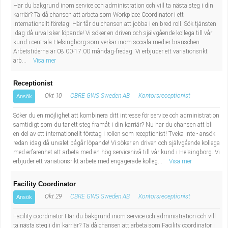
Har du bakgrund inom service och administration och vill ta nästa steg i din
karriär? Ta då chansen att arbeta som Workplace Coordinator i ett
internationellt företag! Här får du chansen att jobba i en bred roll. Sök tjänsten
idag då urval sker löpande! Vi söker en driven och självgående kollega till vår
kund i centrala Helsingborg som verkar inom sociala medier branschen.
Arbetstiderna är 08.00-17.00 måndag-fredag. Vi erbjuder ett variationsrikt
arb...
Visa mer
Receptionist
Okt 10
CBRE GWS Sweden AB
Kontorsreceptionist
Ansök
Söker du en möjlighet att kombinera ditt intresse för service och administration
samtidigt som du tar ett steg framåt i din karriär? Nu har du chansen att bli
en del av ett internationellt företag i rollen som receptionist! Tveka inte - ansök
redan idag då urvalet pågår löpande! Vi söker en driven och självgående kollega
med erfarenhet att arbeta med en hög servicenivå till vår kund i Helsingborg. Vi
erbjuder ett variationsrikt arbete med engagerade kolleg...
Visa mer
Facility Coordinator
Okt 29
CBRE GWS Sweden AB
Kontorsreceptionist
Ansök
Facility coordinator Har du bakgrund inom service och administration och vill
ta nästa steg i din karriär? Ta då chansen att arbeta som Facility coordinator i