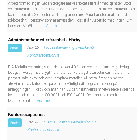
Arbetsförmedlingen. Sedan tidigare har vi arbetat i flera år med tjänsten Stöd
och matchning men är nu även leverantörer av tjänsten Rusta och matcha som
kommer ersätta Stöd och matchning under året. Våra tjänster är att erbjuda
jobbcoach till personer som är anvisade till oss ifrån Arbetsförmedlingen. Om
tjänsten: Vi söker d...
Visa mer
Administratör med erfarenhet - Hörby
Nov 25
Processbemanning Svenska AB
Ansök
Kontorsreceptionist
B.A Metallåtervinning startade för över 40 år sen och är ett familjeägt bolag
beläget i Hörby med drygt 15 anställda. Företaget bearbetar samt återvinner
primärt kabelskrot och även lämpliga metaller. All metallåtervinning och
återvinning av kabel sker på ett miljövänligt sätt i egna maskiner på
anläggningen i Hörby och man har ISO-certifierat verksamheten både avseende
kvalitet och miljö med ISO 9001 och ISO 14001. Det finns även en filial i
Malmö för inl...
Visa mer
Kontorseceptionist
Sep 28
Avantia Finans & Redovisning AB
Ansök
Kontorsreceptionist