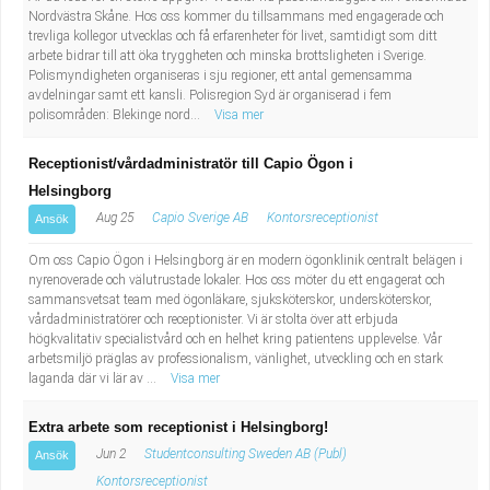
Nordvästra Skåne. Hos oss kommer du tillsammans med engagerade och
trevliga kollegor utvecklas och få erfarenheter för livet, samtidigt som ditt
arbete bidrar till att öka tryggheten och minska brottsligheten i Sverige.
Polismyndigheten organiseras i sju regioner, ett antal gemensamma
avdelningar samt ett kansli. Polisregion Syd är organiserad i fem
polisområden: Blekinge nord...
Visa mer
Receptionist/vårdadministratör till Capio Ögon i
Helsingborg
Aug 25
Capio Sverige AB
Kontorsreceptionist
Ansök
Om oss Capio Ögon i Helsingborg är en modern ögonklinik centralt belägen i
nyrenoverade och välutrustade lokaler. Hos oss möter du ett engagerat och
sammansvetsat team med ögonläkare, sjuksköterskor, undersköterskor,
vårdadministratörer och receptionister. Vi är stolta över att erbjuda
högkvalitativ specialistvård och en helhet kring patientens upplevelse. Vår
arbetsmiljö präglas av professionalism, vänlighet, utveckling och en stark
laganda där vi lär av ...
Visa mer
Extra arbete som receptionist i Helsingborg!
Jun 2
Studentconsulting Sweden AB (Publ)
Ansök
Kontorsreceptionist