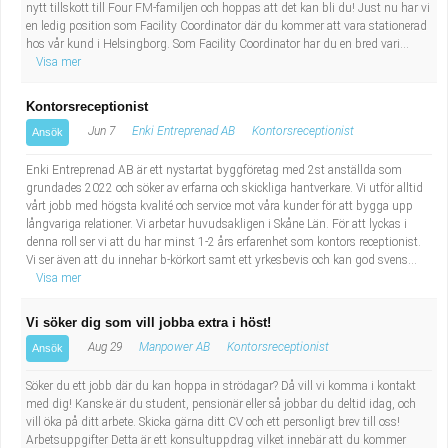
nytt tillskott till Four FM-familjen och hoppas att det kan bli du! Just nu har vi
en ledig position som Facility Coordinator där du kommer att vara stationerad
hos vår kund i Helsingborg. Som Facility Coordinator har du en bred vari...
Visa mer
Kontorsreceptionist
Jun 7
Enki Entreprenad AB
Kontorsreceptionist
Ansök
Enki Entreprenad AB är ett nystartat byggföretag med 2st anställda som
grundades 2022 och söker av erfarna och skickliga hantverkare. Vi utför alltid
vårt jobb med högsta kvalité och service mot våra kunder för att bygga upp
långvariga relationer. Vi arbetar huvudsakligen i Skåne Län. För att lyckas i
denna roll ser vi att du har minst 1-2 års erfarenhet som kontors receptionist.
Vi ser även att du innehar b-körkort samt ett yrkesbevis och kan god svens...
Visa mer
Vi söker dig som vill jobba extra i höst!
Aug 29
Manpower AB
Kontorsreceptionist
Ansök
Söker du ett jobb där du kan hoppa in strödagar? Då vill vi komma i kontakt
med dig! Kanske är du student, pensionär eller så jobbar du deltid idag, och
vill öka på ditt arbete. Skicka gärna ditt CV och ett personligt brev till oss!
Arbetsuppgifter Detta är ett konsultuppdrag vilket innebär att du kommer