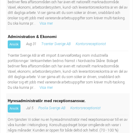
bedriver flera affärsområden och har även ett nationellt marknadsområde.
Växel, ekonomi, arbetsordersystem, kund- och leverantörsreskontra är en del av
ditt dagliga arbete. Vi ser gärna att du som söker är driven, snabblärd och
önskar sig ett jobb med varierande arbetsuppgifter som kräver multi-tasking.
Du ska kunna pr...
Visa mer
Administration & Ekonomi
Aug 31
T-center Sverige AB
Kontorsreceptionist
Ansök
T-center Sverige AB är ett import & serviceföretag inom industriella
portlösningar. Verksamheten bedrivs främst i Nordvästra Skåne. Bolaget
bedriver flera affärsområden och har även ett nationellt marknadsområde.
Växel, ekonomi, arbetsordersystem, kund- och leverantörsreskontra är en del av
ditt dagliga arbete. Vi ser gärna att du som söker är driven, snabblärd och
önskar sig ett jobb med varierande arbetsuppgifter som kräver multi-tasking.
Du ska kunna pr...
Visa mer
Hyresadministratör med receptionsansvar.
Jul 5
Poolia Sverige AB
Kontorsreceptionist
Ansök
Om tjänsten Vi söker nu en hyresadministratör med receptionsansvar till en av
våra kunder i Helsingborg. Konsultuppdraget börjar omgående och varar i
några månader. Kunden är öppen för både deltid och heltid. (70 - 100 %)