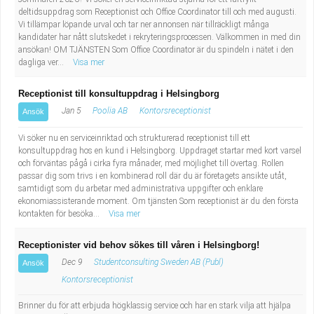
Industriell tillverkning
Behandlingsassistent/Socialpedagog
deltidsuppdrag som Receptionist och Office Coordinator till och med augusti.
Vi tillämpar löpande urval och tar ner annonsen när tillräckligt många
kandidater har nått slutskedet i rekryteringsprocessen. Välkommen in med din
Installation, drift, underhåll
Tandsköterska
ansökan! OM TJÄNSTEN Som Office Coordinator är du spindeln i nätet i den
dagliga ver...
Visa mer
Kropps- och skönhetsvård
Budbilsförare
Receptionist till konsultuppdrag i Helsingborg
Jan 5
Poolia AB
Kontorsreceptionist
Ansök
Kultur, media, design
Tidningsbud/Tidningsdistributör
Vi söker nu en serviceinriktad och strukturerad receptionist till ett
Militärt arbete
Lärare i fritidshem/Fritidspedagog
konsultuppdrag hos en kund i Helsingborg. Uppdraget startar med kort varsel
och förväntas pågå i cirka fyra månader, med möjlighet till övertag. Rollen
passar dig som trivs i en kombinerad roll där du är företagets ansikte utåt,
Naturbruk
Taxiförare/Taxichaufför
samtidigt som du arbetar med administrativa uppgifter och enklare
ekonomiassisterande moment. Om tjänsten Som receptionist är du den första
kontakten för besöka...
Visa mer
Naturvetenskapligt arbete
Läkarsekreterare/Vårdadmin/Medicinsk
Receptionister vid behov sökes till våren i Helsingborg!
sekreterare
Pedagogiskt arbete
Dec 9
Studentconsulting Sweden AB (Publ)
Ansök
Kontorsreceptionist
Lastbilsförare m.fl.
Sanering och renhållning
Brinner du för att erbjuda högklassig service och har en stark vilja att hjälpa