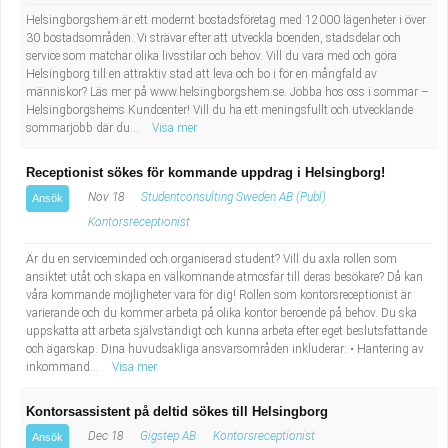
Helsingborgshem är ett modernt bostadsföretag med 12000 lägenheter i över
30 bostadsområden. Vi strävar efter att utveckla boenden, stadsdelar och
service som matchar olika livsstilar och behov. Vill du vara med och göra
Helsingborg till en attraktiv stad att leva och bo i för en mångfald av
människor? Läs mer på www.helsingborgshem.se. Jobba hos oss i sommar –
Helsingborgshems Kundcenter! Vill du ha ett meningsfullt och utvecklande
sommarjobb där du...
Visa mer
Receptionist sökes för kommande uppdrag i Helsingborg!
Nov 18
Studentconsulting Sweden AB (Publ)
Ansök
Kontorsreceptionist
Är du en serviceminded och organiserad student? Vill du axla rollen som
ansiktet utåt och skapa en välkomnande atmosfär till deras besökare? Då kan
våra kommande möjligheter vara för dig! Rollen som kontorsreceptionist är
varierande och du kommer arbeta på olika kontor beroende på behov. Du ska
uppskatta att arbeta självständigt och kunna arbeta efter eget beslutsfattande
och ägarskap. Dina huvudsakliga ansvarsområden inkluderar: • Hantering av
inkommand...
Visa mer
Kontorsassistent på deltid sökes till Helsingborg
Dec 18
Gigstep AB
Kontorsreceptionist
Ansök