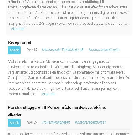
människor? Är du engagerad och har en positiv inställning till
Fastighetsskötare
Socialt arbete
arbetsuppgifterna du tar dig an? Då är det dig vi letar efter för att arbeta extra
som receptionist. Att vara receptionist är en otroligt mångsidig roll som kräver
Informatör/Kommunikatör
Säkerhetsarbete
anpassningsförmåga. Flexibilitet är viktigt för denna tjänsten - du ska ha
möjlighet att arbeta 2-3 dagar i veckan och vara beredd att ställa upp med ko...
Visa mer
Brevbärare
Tekniskt arbete
Receptionist
Sjuksköterska, grundutbildad
Transport
Dec 10
Möllstrands Trafikskola AB
Kontorsreceptionist
Ansök
Kock, storhushåll
Möllstrands Trafikskola AB växer och vi söker nu en engagerad och
serviceminded receptionist till vårt team i Helsingborg. Vi söker dig som vill
vara ansiktet utåt och skapa en trygg och välkomnande miljö för våra elever.
Undersköterska, vård- o specialavd. o mottagning
Om tjänsten Som receptionist hos oss har du en central roll i verksamheten. Du
kommer bland annat att: Ta emot kunder och ge professionell service i
receptionen Hantera bokningar av lektioner och kurser Svara på mejl och
Bibliotekarie
telefonsamtal Hjä...
Visa mer
Administrativ assistent
Passhandläggare till Polisområde nordvästra Skåne,
vikariat
Lärare i gymnasiet
Nov 27
Polismyndigheten
Kontorsreceptionist
Ansök
Är du redo för en större uppgift? Vi söker nu passhandläggare till Polisområde