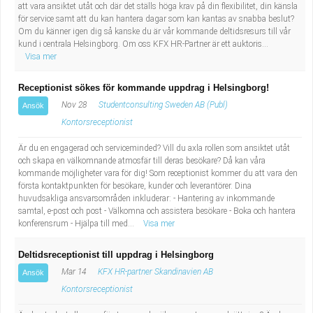
att vara ansiktet utåt och där det ställs höga krav på din flexibilitet, din känsla
för service samt att du kan hantera dagar som kan kantas av snabba beslut?
Om du känner igen dig så kanske du är vår kommande deltidsresurs till vår
kund i centrala Helsingborg. Om oss KFX HR-Partner är ett auktoris...
Visa mer
Receptionist sökes för kommande uppdrag i Helsingborg!
Nov 28
Studentconsulting Sweden AB (Publ)
Ansök
Kontorsreceptionist
Är du en engagerad och serviceminded? Vill du axla rollen som ansiktet utåt
och skapa en välkomnande atmosfär till deras besökare? Då kan våra
kommande möjligheter vara för dig! Som receptionist kommer du att vara den
första kontaktpunkten för besökare, kunder och leverantörer. Dina
huvudsakliga ansvarsområden inkluderar: - Hantering av inkommande
samtal, e-post och post - Välkomna och assistera besökare - Boka och hantera
konferensrum - Hjälpa till med...
Visa mer
Deltidsreceptionist till uppdrag i Helsingborg
Mar 14
KFX HR-partner Skandinavien AB
Ansök
Kontorsreceptionist