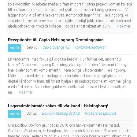
solskyddsfilm. Vi arbetar med allt ifrån mindre till stora projekt. Som en kollega
till oss kommer du att få arbeta i ett glatt gäng med en härlig gemenskap. Vi
lägger stor vikt på att alla ska trivas. Kontor och lager finns i Helsingborg. Vi
erbjuder ett mycket omväxlande och självständigt jobb, i trevlig miljö och med
glada och serviceinriktade kolleger. Hos oss är det viktigt att du h...
Visa mer
Receptionist till Capio Helsingborg Drottninggatan
Sep 16
Capio Sverige AB
Kontorsreceptionist
Ansök
En vårdcentral med fokus på digitala besök! - Hur funkar det, undrar du
kanske? Capio Helsingborg Drottninggatan öppnade den 1 februari i år i nya
fina lokaler som ett komplement till våra övriga vårdcentraler i Helsingborg.
Målet är att med denna mottagning öka intresset och tillgängligheten för
digital vård och vi finns till för att hjälpa Helsingborgsborna att komma igång
med vård online. Vid behov guidar vi besökare att boka ett fysiskt besök på
nå...
Visa mer
Lageradministratör sökes till vår kund i Helsingborg!
Jun 20
Boxflow Staffing Syd AB
Kontorsreceptionist
Ansök
Om Boxflow Boxflow grundades 2018 och har verksamhet i Halmstad,
Göteborg, Stockholm, Helsingborg, Malmö och Kristianstad. Boxflow erbjuder
tjänster inom Tredjepartslogistik, Consulting inom logistik samt uthyrning av