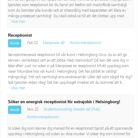
tjänsten som receptionist tar du hand om telefon och mailinflöde samtidigt
som du bemöter alla kunder och är stresstålig med kapaciteten att klara av
många processer samtidigt. Du skall också se till att det stöttas upp med ...
Visa mer
Receptionist
Feb 23
Manpower AB
Kontorsreceptionist
Ansök
Serviceintresserad receptionist till vår kund i Helsingborg Drivs du av att ge
service i världsklass och av att jobba med människor? Då kan det vara dig vi
letar efter! Just nu söker vi på Manpower en receptionist till ett uppdrag som
varar tillsvidare hos vår kund i Helsingborg. Det här jobbet är väldigt
mångsidigt, fritt och samtidigt ansvarskrävande. Låter det som något för dig?
Sök tjänsten redan idag! Det här uppdraget innebär att du kommer att b...
Visa mer
Söker en energisk receptionist för extrajobb i Helsingborg!
Nov 25
Studentconsulting Sweden AB (Publ)
Ansök
Kontorsreceptionist
Vi söker dig som känner dig manad för en receptionist tjänst på ett spännande
uppdrag i Helsingborg vid sidan av dina studier. Vi söker dig som brinner för