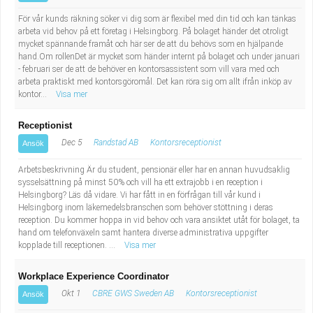
För vår kunds räkning söker vi dig som är flexibel med din tid och kan tänkas
arbeta vid behov på ett företag i Helsingborg. På bolaget händer det otroligt
mycket spännande framåt och här ser de att du behövs som en hjälpande
hand.Om rollenDet är mycket som händer internt på bolaget och under januari
- februari ser de att de behöver en kontorsassistent som vill vara med och
arbeta praktiskt med kontorsgöromål. Det kan röra sig om allt ifrån inköp av
kontor...
Visa mer
Receptionist
Dec 5
Randstad AB
Kontorsreceptionist
Ansök
Arbetsbeskrivning Är du student, pensionär eller har en annan huvudsaklig
sysselsättning på minst 50% och vill ha ett extrajobb i en reception i
Helsingborg? Läs då vidare. Vi har fått in en förfrågan till vår kund i
Helsingborg inom läkemedelsbranschen som behöver stöttning i deras
reception. Du kommer hoppa in vid behov och vara ansiktet utåt för bolaget, ta
hand om telefonväxeln samt hantera diverse administrativa uppgifter
kopplade till receptionen. ...
Visa mer
Workplace Experience Coordinator
Okt 1
CBRE GWS Sweden AB
Kontorsreceptionist
Ansök